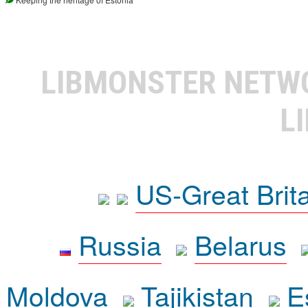
LIBMONSTER NET
L
US-Great Brit
Russia
Belarus
Moldova
Tajikistan
E