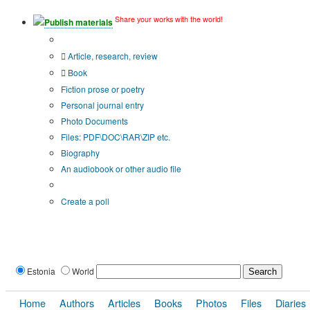
Share your works with the world!
Publish materials
Publication type?
Article, research, review
Book
Fiction prose or poetry
Personal journal entry
Photo Documents
Files: PDF\DOC\RAR\ZIP etc.
Biography
An audiobook or other audio file
Additional options:
Create a poll
Estonia
World
Home
Authors
Articles
Books
Photos
Files
Diaries