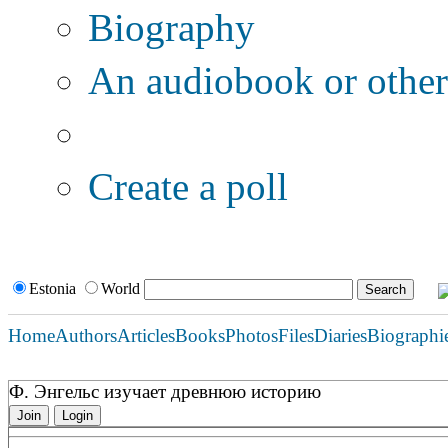
Biography
An audiobook or other 
Additional options:
Create a poll
Estonia
World
Home
Authors
Articles
Books
Photos
Files
Diaries
Biographi
Ф. Энгельс изучает древнюю историю
Join
Login