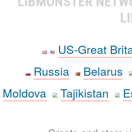
LIBMONSTER NET
L
US-Great Brit
Russia
Belarus
Moldova
Tajikistan
E