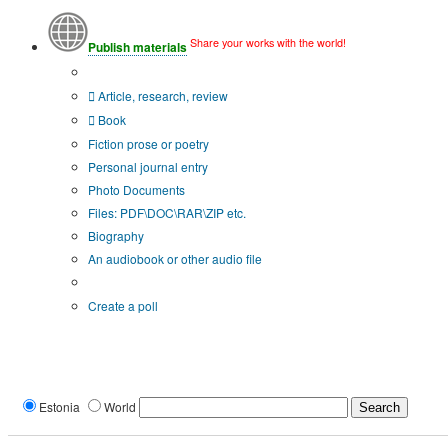
Share your works with the world!
Publish materials
Publication type?
Article, research, review
Book
Fiction prose or poetry
Personal journal entry
Photo Documents
Files: PDF\DOC\RAR\ZIP etc.
Biography
An audiobook or other audio file
Additional options:
Create a poll
Estonia
World