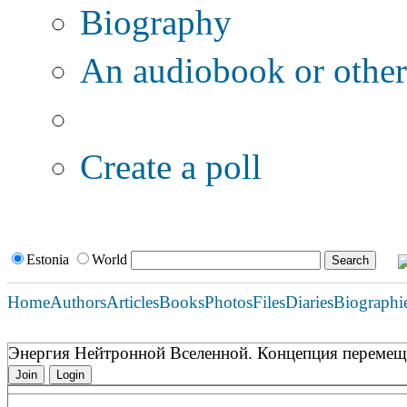
Biography
An audiobook or other 
Additional options:
Create a poll
Estonia
World
Home
Authors
Articles
Books
Photos
Files
Diaries
Biographi
Энергия Нейтронной Вселенной. Концепция перемещ
Join
Login