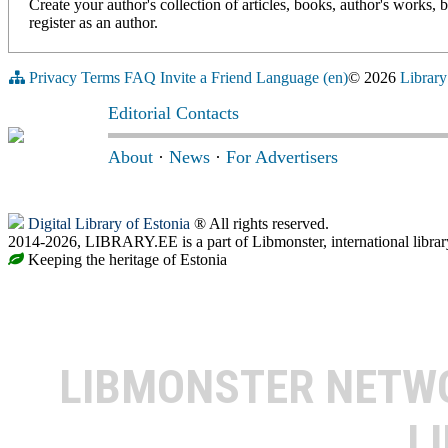
Create your author's collection of articles, books, author's works,
register as an author.
Privacy
Terms
FAQ
Invite a Friend
Language (en)
© 2026
Library
Editorial Contacts
About
·
News
·
For Advertisers
Digital Library of Estonia
® All rights reserved.
2014-2026, LIBRARY.EE is a part of Libmonster, international librar
Keeping the heritage of Estonia
LIBMONSTER NET
L