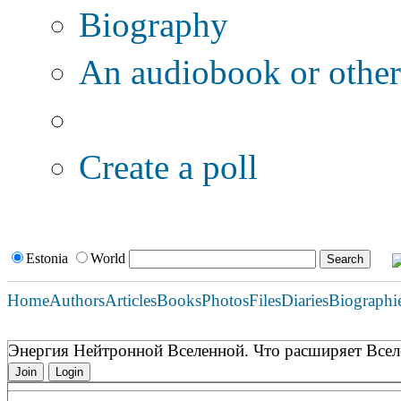
Biography
An audiobook or other 
Additional options:
Create a poll
Estonia
World
Home
Authors
Articles
Books
Photos
Files
Diaries
Biographi
Энергия Нейтронной Вселенной. Что расширяет Все
Join
Login