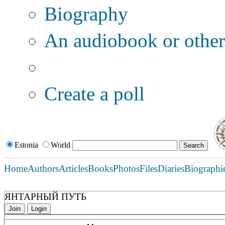
Biography
An audiobook or other 
Additional options:
Create a poll
Estonia
World
Home
Authors
Articles
Books
Photos
Files
Diaries
Biographi
ЯНТАРНЫЙ ПУТЬ
Join
Login