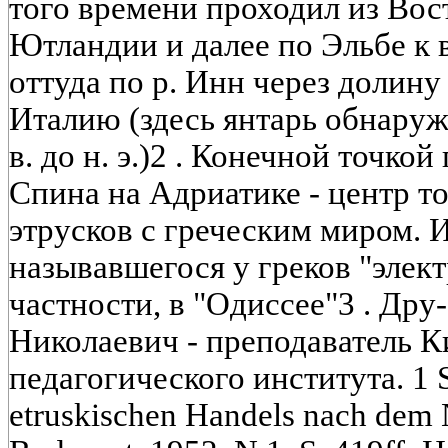
того времени проходил из Во
Ютландии и далее по Эльбе к 
оттуда по р. Инн через долин
Италию (здесь янтарь обнаруж
в. до н. э.)2 . Конечной точкой
Спина на Адриатике - центр т
этрусков с греческим миром. И
называвшегося у греков "элек
частности, в "Одиссее"3 . Д
Николаевич - преподаватель К
педагогического института. 1 Sz
etruskischen Handels nach dem 