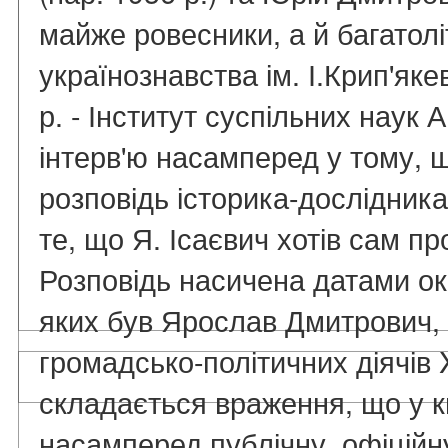
майже ровесники, а й багатоліт
українознавства ім. І.Крип'як
р. - Інститут суспільних наук 
інтерв'ю насамперед у тому, 
розповідь історика-дослідника 
те, що Я. Ісаєвич хотів сам п
Розповідь насичена датами о
яких був Ярослав Дмитрович,
громадсько-політичних діячів X
складається враження, що у к
насамперед публічну, офіційн