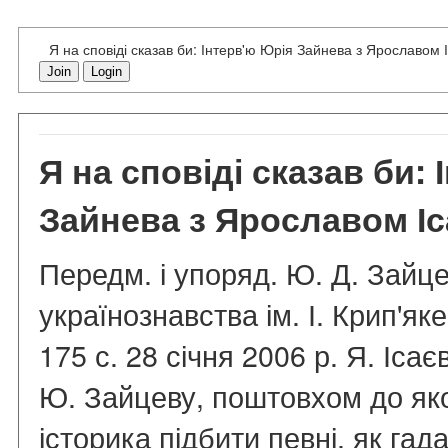
Я на сповіді сказав би: Інтерв'ю Юрія Зайнева з Ярославом
Join
Login
Я на сповіді сказав би:
Зайнева з Ярославом І
Передм. і упоряд. Ю. Д. Зайцев
українознавства ім. І. Крип'як
175 с. 28 січня 2006 р. Я. Іса
Ю. Зайцеву, поштовхом до як
історика підбити певні, як гад