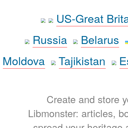
US-Great Brit
Russia
Belarus
Moldova
Tajikistan
E
Create and store yo
Libmonster: articles, b
spread your heritage a