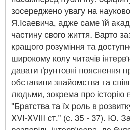
зосереджено увагу на науково
Я.Ісаевича, адже саме їй ака
частину свого життя. Варто з
кращого розуміння та доступн
широкому колу читачів інтерв
давати ґрунтовні пояснення пр
обставини знайомства та спів
людьми, зокрема про історію 
"Братства та їх роль в розвитк
XVI-XVIII ст." (с. 35 - 37). Ю.
розповідь інтерв'юера, де бул