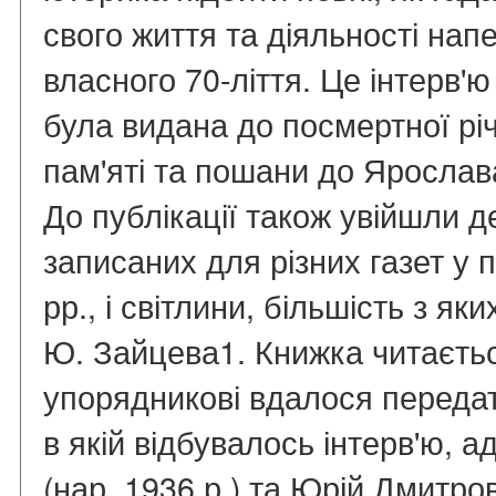
свого життя та діяльності нап
власного 70-ліття. Це інтерв'ю
була видана до посмертної річ
пам'яті та пошани до Ярослав
До публікації також увійшли де
записаних для різних газет у 
рр., і світлини, більшість з яки
Ю. Зайцева1. Книжка читаєтьс
упорядникові вдалося переда
в якій відбувалось інтерв'ю,
(нар. 1936 р.) та Юрій Дмитро