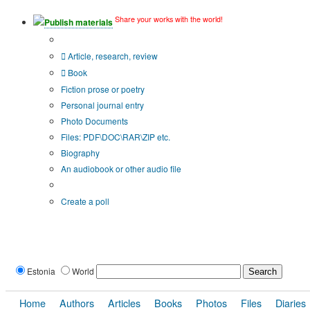
Share your works with the world!
Publish materials
Publication type?
Article, research, review
Book
Fiction prose or poetry
Personal journal entry
Photo Documents
Files: PDF\DOC\RAR\ZIP etc.
Biography
An audiobook or other audio file
Additional options:
Create a poll
Estonia
World
Home
Authors
Articles
Books
Photos
Files
Diaries