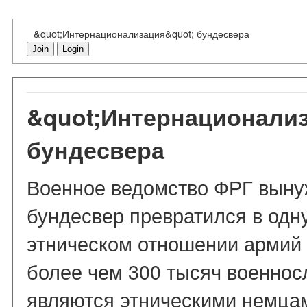
&quot;Интернационализация&quot; бундесвера
Join
Login
&quot;Интернационализ
бундесвера
Военное ведомство ФРГ вынуж
бундесвер превратился в одн
этническом отношении армий 
более чем 300 тысяч военнос
являются этническими немцам