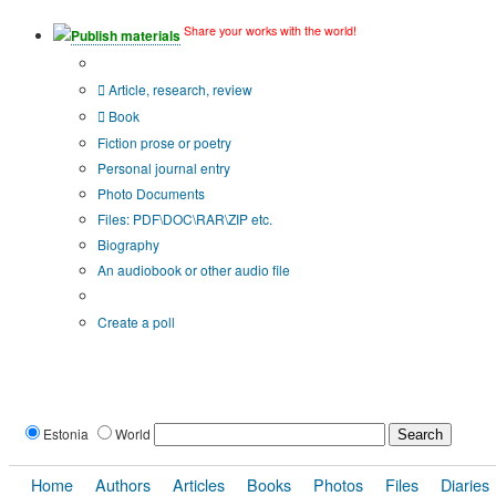
Share your works with the world!
Publish materials
Publication type?
Article, research, review
Book
Fiction prose or poetry
Personal journal entry
Photo Documents
Files: PDF\DOC\RAR\ZIP etc.
Biography
An audiobook or other audio file
Additional options:
Create a poll
Estonia
World
Home
Authors
Articles
Books
Photos
Files
Diaries