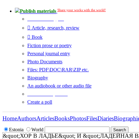
Share your works with the world!
Publish materials
Publication type?
Article, research, review
Book
Fiction prose or poetry
Personal journal entry
Photo Documents
Files: PDF\DOC\RAR\ZIP etc.
Biography
An audiobook or other audio file
Additional options:
Create a poll
Home
Authors
Articles
Books
Photos
Files
Diaries
Biographi
Estonia
World
&quot;ХОР В ЛАДЬЕ&quot; И &quot;ЛАДЕЙНАЯ