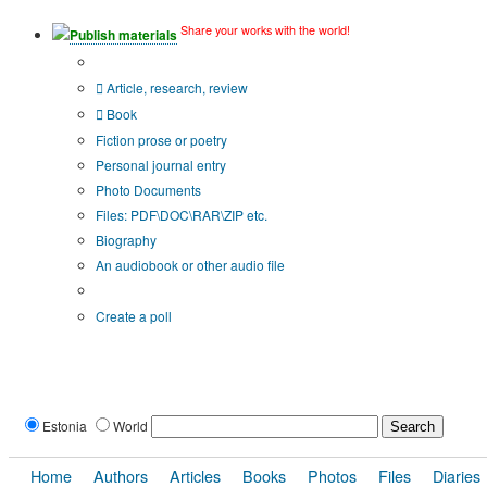
Share your works with the world!
Publish materials
Publication type?
Article, research, review
Book
Fiction prose or poetry
Personal journal entry
Photo Documents
Files: PDF\DOC\RAR\ZIP etc.
Biography
An audiobook or other audio file
Additional options:
Create a poll
Estonia
World
Home
Authors
Articles
Books
Photos
Files
Diaries