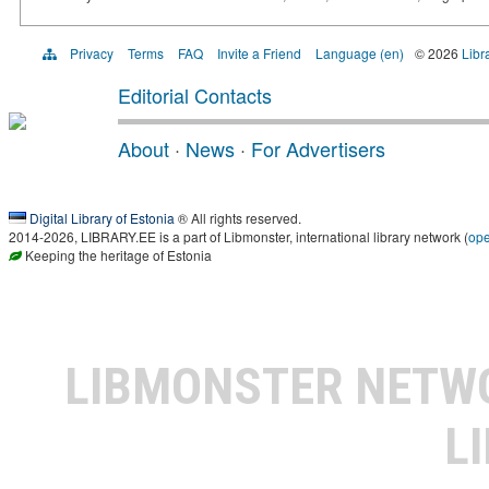
Privacy
Terms
FAQ
Invite a Friend
Language (en)
© 2026
Libr
Editorial Contacts
About
·
News
·
For Advertisers
Digital Library of Estonia
® All rights reserved.
2014-2026, LIBRARY.EE is a part of Libmonster, international library network (
op
Keeping the heritage of Estonia
LIBMONSTER NET
L