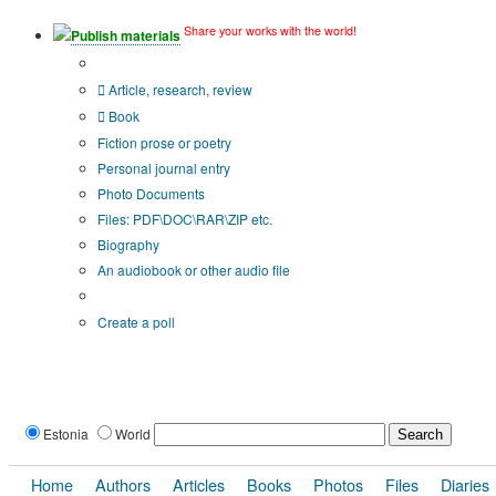
Share your works with the world!
Publish materials
Publication type?
Article, research, review
Book
Fiction prose or poetry
Personal journal entry
Photo Documents
Files: PDF\DOC\RAR\ZIP etc.
Biography
An audiobook or other audio file
Additional options:
Create a poll
Estonia
World
Home
Authors
Articles
Books
Photos
Files
Diaries