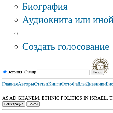
Биография
Аудиокнига или иной
Дополнительные оп
Создать голосование
Эстония
Мир
Главная
Авторы
Статьи
Книги
Фото
Файлы
Дневники
Би
AS'AD GHANEM. ETHNIC POLITICS IN ISRAEL.
Регистрация
Войти