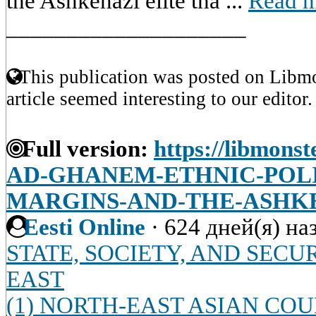
the Ashkenazi elite tha ...
Read 
____________________
This publication was posted on Libmo
article seemed interesting to our editor.
Full version:
https://libmonst
AD-GHANEM-ETHNIC-POLIT
MARGINS-AND-THE-ASHK
Eesti Online
·
624 дней(я) на
STATE, SOCIETY, AND SECU
EAST
(1) NORTH-EAST ASIAN COU