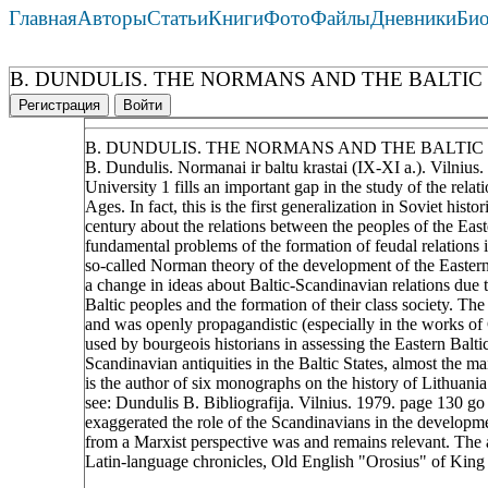
Главная
Авторы
Статьи
Книги
Фото
Файлы
Дневники
Би
B. DUNDULIS. THE NORMANS AND THE BALTIC 
Регистрация
Войти
B. DUNDULIS. THE NORMANS AND THE BALTIC 
B. Dundulis. Normanai ir baltu krastai (IX-XI a.). Vilnius
University 1 fills an important gap in the study of the re
Ages. In fact, this is the first generalization in Soviet his
century about the relations between the peoples of the Eas
fundamental problems of the formation of feudal relations in
so-called Norman theory of the development of the Eastern
a change in ideas about Baltic-Scandinavian relations due t
Baltic peoples and the formation of their class society. T
and was openly propagandistic (especially in the works of 
used by bourgeois historians in assessing the Eastern Balt
Scandinavian antiquities in the Baltic States, almost the ma
is the author of six monographs on the history of Lithuania
see: Dundulis B. Bibliografija. Vilnius. 1979. page 130 g
exaggerated the role of the Scandinavians in the developme
from a Marxist perspective was and remains relevant. The a
Latin-language chronicles, Old English "Orosius" of King Al
____________________