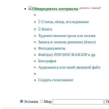
делитесь с миром!
Обнародовать материалы
Тип публикации
Статья, обзор, исследование
Книга
Художественная проза или поэзия
Запись в личном дневнике (блоге)
Фотодокументы
Файл(ы): PDF\DOC\RAR\ZIP и др.
Биография
Аудиокнига или иной звуковой файл
Дополнительные опции:
Создать голосование
Эстония
Мир