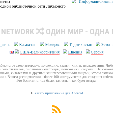
ищены
родной библиотечной сети Либмонстр
R NETWORK
ОДИН МИР - ОДНА
краина
Казахстан
Молдова
Таджикистан
Эстон
США-Великобритания
Швеция
Сербия
ибмонстре свою авторскую коллекцию: статьи, книги, исследования. Ли
з сеть филиалов, библиотеки-партнеры, поисковики, соцсети). Вы сможет
иками, читателями и другими заинтересованными лицами, чтобы ознако
ии в Вашем распоряжении - более 100 инструментов для создания собст
Это бесплатно: так было, так есть и так будет всегда.
Скачать приложение для Android