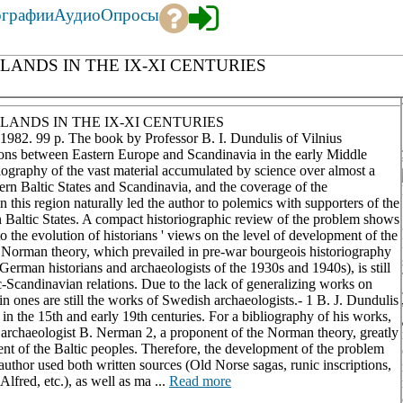
ографии
Аудио
Опросы
LANDS IN THE IX-XI CENTURIES
LANDS IN THE IX-XI CENTURIES
. 1982. 99 p. The book by Professor B. I. Dundulis of Vilnius
lations between Eastern Europe and Scandinavia in the early Middle
toriography of the vast material accumulated by science over almost a
tern Baltic States and Scandinavia, and the coverage of the
 this region naturally led the author to polemics with supporters of the
 Baltic States. A compact historiographic review of the problem shows
o the evolution of historians ' views on the level of development of the
he Norman theory, which prevailed in pre-war bourgeois historiography
German historians and archaeologists of the 1930s and 1940s), is still
ic-Scandinavian relations. Due to the lack of generalizing works on
in ones are still the works of Swedish archaeologists.- 1 B. J. Dundulis
 in the 15th and early 19th centuries. For a bibliography of his works,
o archaeologist B. Nerman 2, a proponent of the Norman theory, greatly
nt of the Baltic peoples. Therefore, the development of the problem
uthor used both written sources (Old Norse sagas, runic inscriptions,
fred, etc.), as well as ma ...
Read more