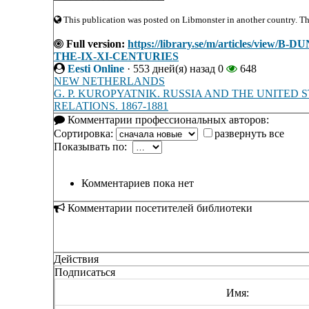
This publication was posted on Libmonster in another country. The 
Full version:
https://library.se/m/articles/v
THE-IX-XI-CENTURIES
Eesti Online
·
553 дней(я) назад
0
648
NEW NETHERLANDS
G. P. KUROPYATNIK. RUSSIA AND THE UNITED
RELATIONS. 1867-1881
Комментарии профессиональных авторов:
Сортировка:
развернуть все
Показывать по:
Комментариев пока нет
Комментарии посетителей библиотеки
Действия
Подписаться
Имя: