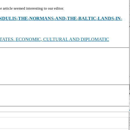
article seemed interesting to our editor.
iew/B-DUNDULIS-THE-NORMANS-AND-THE-BALTIC-LANDS-IN-
 STATES. ECONOMIC, CULTURAL AND DIPLOMATIC