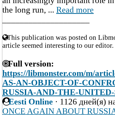
an increasingly important role in
the long run, ...
Read more
____________________
This publication was posted on Libmo
article seemed interesting to our editor.
Full version:
https://libmonster.com/m/art
AS-AN-OBJECT-OF-CONFR
RUSSIA-AND-THE-UNITED-
Eesti Online
·
1126 дней(я) н
ONCE AGAIN ABOUT RUSSIA