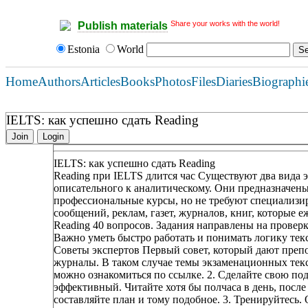
Share your works with the world!
Publish materials
Estonia
World
Home
Authors
Articles
Books
Photos
Files
Diaries
Biographi
IELTS: как успешно сдать Reading
Join
Login
IELTS: как успешно сдать Reading
Reading при IELTS длится час Существуют два вида э
описательного к аналитическому. Они предназначены
профессиональные курсы, но не требуют специализи
сообщений, реклам, газет, журналов, книг, которые е
Reading 40 вопросов. Задания направлены на провер
Важно уметь быстро работать и понимать логику текс
Советы экспертов Первый совет, который дают препо
журналы. В таком случае темы экзаменационных тек
можно ознакомиться по ссылке. 2. Сделайте свою под
эффективный. Читайте хотя бы полчаса в день, после
составляйте план и тому подобное. 3. Тренируйтесь.