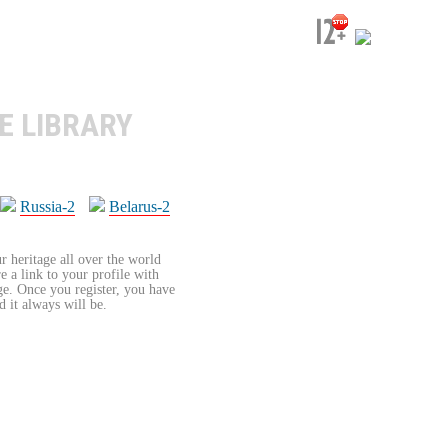
E LIBRARY
Russia-2
Belarus-2
r heritage all over the world
re a link to your profile with
age. Once you register, you have
d it always will be.