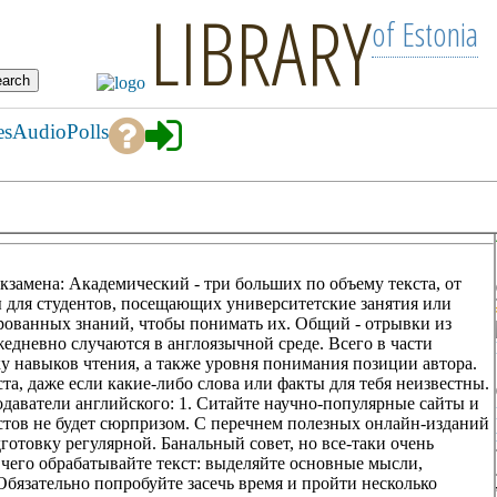
LIBRARY
of Estonia
es
Audio
Polls
кзамена: Академический - три больших по объему текста, от
 для студентов, посещающих университетские занятия или
рованных знаний, чтобы понимать их. Общий - отрывки из
жедневно случаются в англоязычной среде. Всего в части
ку навыков чтения, а также уровня понимания позиции автора.
та, даже если какие-либо слова или факты для тебя неизвестны.
даватели английского: 1. Ситайте научно-популярные сайты и
стов не будет сюрпризом. С перечнем полезных онлайн-изданий
готовку регулярной. Банальный совет, но все-таки очень
 чего обрабатывайте текст: выделяйте основные мысли,
 Обязательно попробуйте засечь время и пройти несколько