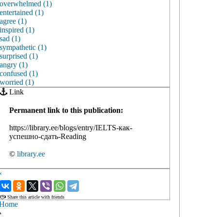
overwhelmed (1)
entertained (1)
agree (1)
inspired (1)
sad (1)
sympathetic (1)
surprised (1)
angry (1)
confused (1)
worried (1)
Link
Permanent link to this publication:
https://library.ee/blogs/entry/IELTS-как-
успешно-сдать-Reading
©
library.ee
‹
›
Share this article with friends
Home
›