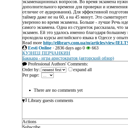
экзаменационных вопросов. Во время экзамена нужно
дополнительного времени для проверки и изменения от
отличие от аудирования). Для эффективной подготов
таймер даже не на 60, а на 45 минут. Это сымитирует
уверенно во время экзамена. Больше - лучше Речь и
самого экзамена. Одна из студенток рассказала, что 
экзамен. Ей это удалось именно благодаря большому
проходила курсы английского языка в Одессе у опытн
Read more
http://elibrary.com.ua/m/articles/view/IE
Eesti Online
·
2836 days ago
0
663
КУЗНЕЦ ПЕРЧАНКИН
Баккара - игра аристократов (авторский обзор)
Professional Authors' Comments:
Order by:
expand all
Per page:
There are no comments yet
Library guests comments
Actions
Subscribe