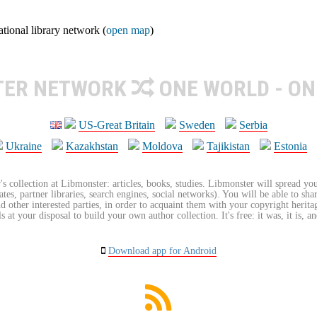
ional library network (
open map
)
TER NETWORK
ONE WORLD - ON
US-Great Britain
Sweden
Serbia
Ukraine
Kazakhstan
Moldova
Tajikistan
Estonia
's collection at Libmonster: articles, books, studies. Libmonster will spread you
tes, partner libraries, search engines, social networks). You will be able to sha
nd other interested parties, in order to acquaint them with your copyright herit
 at your disposal to build your own author collection. It's free: it was, it is, an
Download app for Android