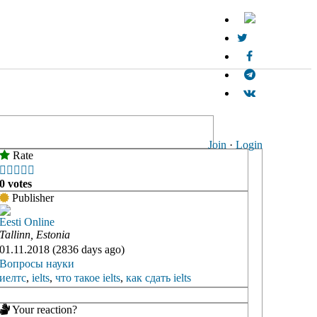
Join
·
Login
Rate





0 votes
Publisher
Eesti Online
Tallinn, Estonia
01.11.2018 (2836 days ago)
Вопросы науки
иелтс
,
ielts
,
что такое ielts
,
как сдать ielts
Your reaction?