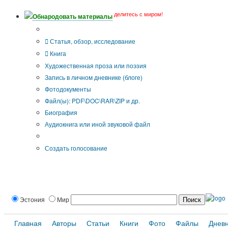
делитесь с миром!
Обнародовать материалы
Тип публикации
Статья, обзор, исследование
Книга
Художественная проза или поэзия
Запись в личном дневнике (блоге)
Фотодокументы
Файл(ы): PDF\DOC\RAR\ZIP и др.
Биография
Аудиокнига или иной звуковой файл
Дополнительные опции:
Создать голосование
Эстония
Мир
Главная
Авторы
Статьи
Книги
Фото
Файлы
Днев