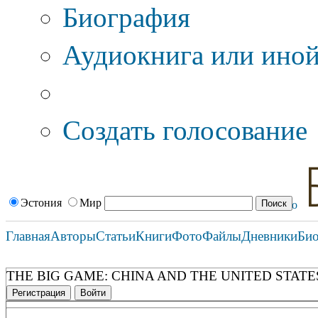
Биография
Аудиокнига или иной
Дополнительные оп
Создать голосование
Эстония
Мир
Главная
Авторы
Статьи
Книги
Фото
Файлы
Дневники
Би
THE BIG GAME: CHINA AND THE UNITED STAT
Регистрация
Войти