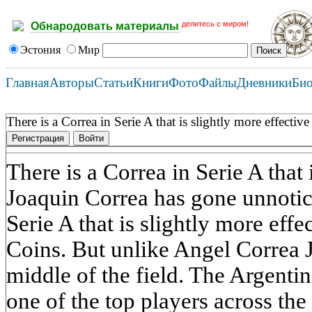
делитесь с миром!
Обнародовать материалы
Эстония
Мир
Главная
Авторы
Статьи
Книги
Фото
Файлы
Дневники
Би
There is a Correa in Serie A that is slightly more effective
Регистрация
Войти
There is a Correa in Serie A that 
Joaquin Correa has gone unnotice
Serie A that is slightly more eff
Coins. But unlike Angel Correa Jo
middle of the field. The Argentini
one of the top players across the