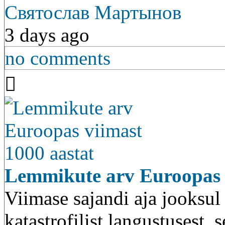
Святослав Мартынов
3 days ago
no comments
Lemmikute arv Euroopas v
Viimase sajandi aja jooksu
katastrofilist langustusest, 