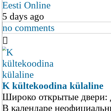
Eesti Online
5 days ago
no comments
K kültekoodina külaline
Широко открытые двери: 
В календаре неофициальны