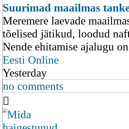
Suurimad maailmas tanke
Meremere laevade maailmas 
tõelised jätikud, loodud na
Nende ehitamise ajalugu on
Eesti Online
Yesterday
no comments