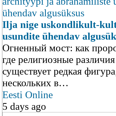
Ilja nige uskondlikult-kul
usundite ühendav algusük
Огненный мост: как прор
где религиозные различия
существует редкая фигура,
нескольких в…
Eesti Online
5 days ago