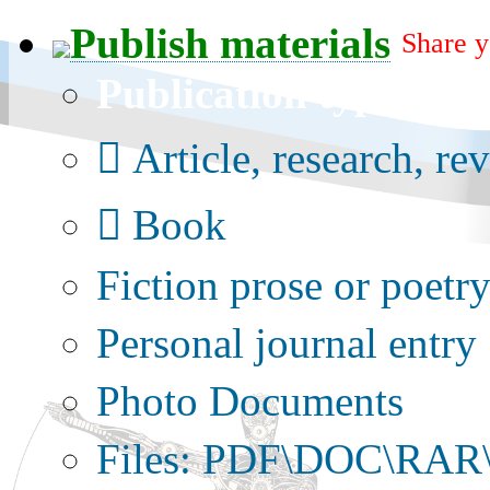
Publish materials
Share y
Publication type?
Article, research, re
Book
Fiction prose or poetr
Personal journal entry
Photo Documents
Files: PDF\DOC\RAR\