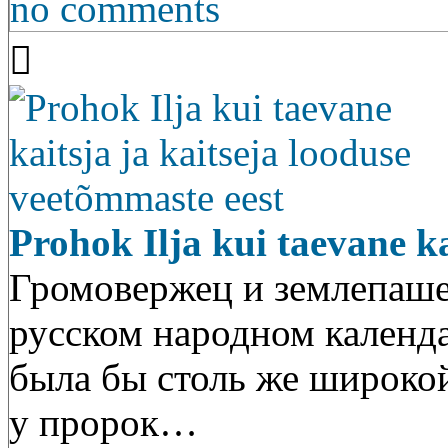
no comments
Prohok Ilja kui taevane ka
Громовержец и землепашец
русском народном календа
была бы столь же широкой
у пророк…