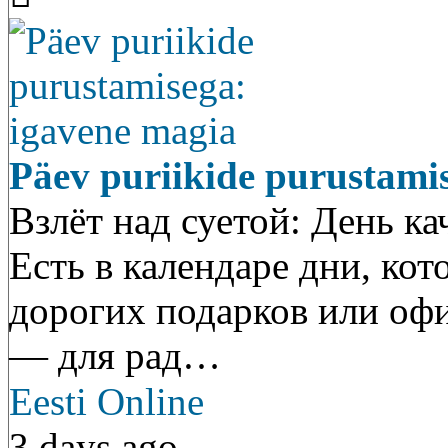
Päev puriikide purustami
Взлёт над суетой: День ка
Есть в календаре дни, ко
дорогих подарков или оф
— для рад…
Eesti Online
3 days ago