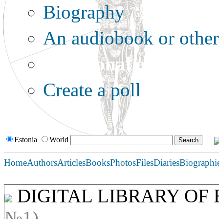
Biography
An audiobook or other 
Additional options:
Create a poll
Estonia
World
Home
Authors
Articles
Books
Photos
Files
Diaries
Biographi
DIGITAL LIBRARY OF
№1)