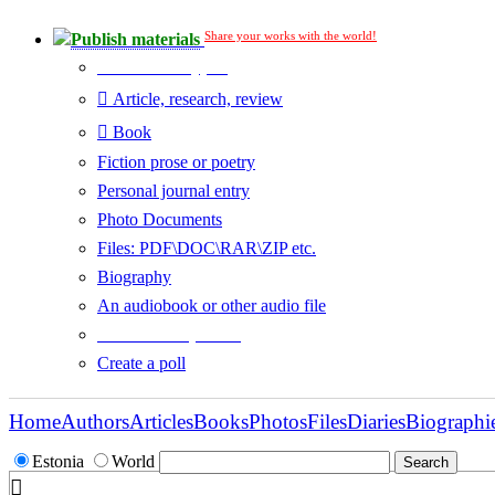
Share your works with the world!
Publish materials
Publication type?
Article, research, review
Book
Fiction prose or poetry
Personal journal entry
Photo Documents
Files: PDF\DOC\RAR\ZIP etc.
Biography
An audiobook or other audio file
Additional options:
Create a poll
Home
Authors
Articles
Books
Photos
Files
Diaries
Biographi
Estonia
World