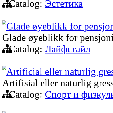
Catalog:
Эстетика
Glade øyeblikk for pensjo
Glade øyeblikk for pensjon
Catalog:
Лайфстайл
Artificial eller naturlig gre
Artifisial eller naturlig gre
Catalog:
Спорт и физкул