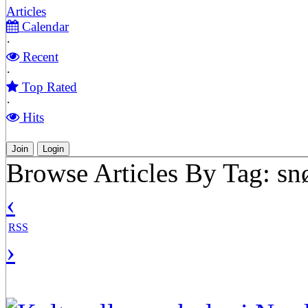
Articles
Calendar
·
Recent
·
Top Rated
·
Hits
Join
Login
Browse Articles By Tag: sn
‹
RSS
›