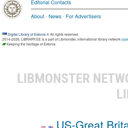
Editorial Contacts
About
·
News
·
For Advertisers
Digital Library of Estonia
® All rights reserved.
2014-2026, LIBRARY.EE is a part of Libmonster, international library network (
op
Keeping the heritage of Estonia
LIBMONSTER NET
L
US-Great Brit