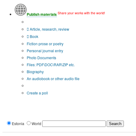
Share your works with the world!
Publish materials
Publication type?
Article, research, review
Book
Fiction prose or poetry
Personal journal entry
Photo Documents
Files: PDF\DOC\RAR\ZIP etc.
Biography
An audiobook or other audio file
Additional options:
Create a poll
Estonia
World