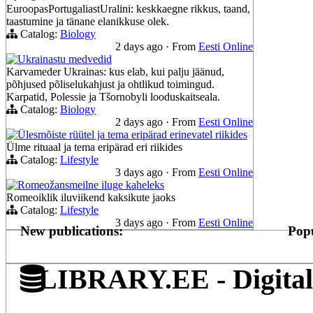
EuroopasPortugaliastUralini: keskkaegne rikkus, taand,
taastumine ja tänane elanikkuse olek.
Catalog:
Biology
2 days ago
·
From
Eesti Online
Ukrainastu medvedid
Karvameder Ukrainas: kus elab, kui palju jäänud,
põhjused põliselukahjust ja ohtlikud toimingud.
Karpatid, Polessie ja Tšornobyli looduskaitseala.
Catalog:
Biology
2 days ago
·
From
Eesti Online
Ülesmõiste rüütel ja tema eripärad erinevatel riikides
Ülme rituaal ja tema eripärad eri riikides
Catalog:
Lifestyle
3 days ago
·
From
Eesti Online
Romeožansmeilne iluge kaheleks
Romeoiklik iluviikend kaksikute jaoks
Catalog:
Lifestyle
3 days ago
·
From
Eesti Online
New publications:
Popu
LIBRARY.EE - Digital 