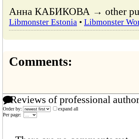
Анна КАБИКОВА → other publi
Libmonster Estonia
•
Libmonster Wo
Comments:
Reviews of professional autho
Order by:
expand all
Per page: