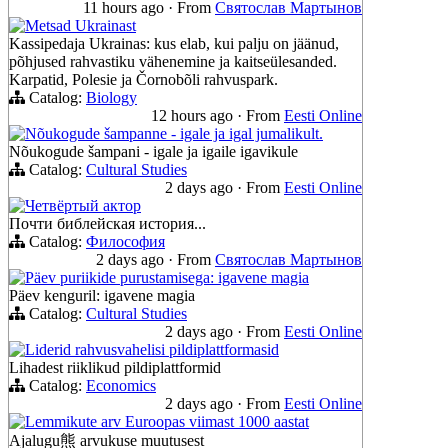
11 hours ago
·
From
Святослав Мартынов
Metsad Ukrainast
Kassipedaja Ukrainas: kus elab, kui palju on jäänud,
põhjused rahvastiku vähenemine ja kaitseülesanded.
Karpatid, Polesie ja Čornobõli rahvuspark.
Catalog:
Biology
12 hours ago
·
From
Eesti Online
Nõukogude šampanne - igale ja igal jumalikult.
Nõukogude šampani - igale ja igaile igavikule
Catalog:
Cultural Studies
2 days ago
·
From
Eesti Online
Четвёртый актор
Почти библейская история...
Catalog:
Философия
2 days ago
·
From
Святослав Мартынов
Päev puriikide purustamisega: igavene magia
Päev kenguril: igavene magia
Catalog:
Cultural Studies
2 days ago
·
From
Eesti Online
Liderid rahvusvahelisi pildiplattformasid
Lihadest riiklikud pildiplattformid
Catalog:
Economics
2 days ago
·
From
Eesti Online
Lemmikute arv Euroopas viimast 1000 aastat
Ajalugu熊 arvukuse muutusest