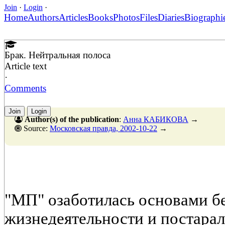
Join
·
Login
·
Home
Authors
Articles
Books
Photos
Files
Diaries
Biographi
Брак. Нейтральная полоса
Article text
·
Comments
Join
Login
Author(s) of the publication
:
Анна КАБИКОВА
→
Source:
Московская правда, 2002-10-22
→
"МП" озаботилась основами б
жизнедеятельности и постара