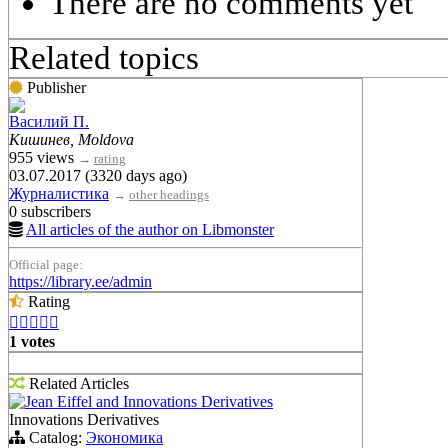
There are no comments yet
Related topics
Publisher
Вacилий П.
Кишинев, Moldova
955 views
→
rating
03.07.2017 (3320 days ago)
Журналистика
→
other headings
0 subscribers
All articles of the author on Libmonster
Official page:
https://library.ee/admin
Rating





1 votes
Related Articles
Jean Eiffel and Innovations Derivatives
Innovations Derivatives
Catalog:
Экономика