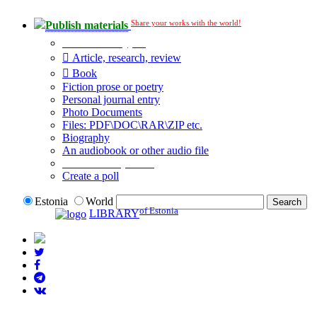
Share your works with the world!
Publish materials
Publication type?
Article, research, review
Book
Fiction prose or poetry
Personal journal entry
Photo Documents
Files: PDF\DOC\RAR\ZIP etc.
Biography
An audiobook or other audio file
Additional options:
Create a poll
Estonia
World
of Estonia
LIBRARY