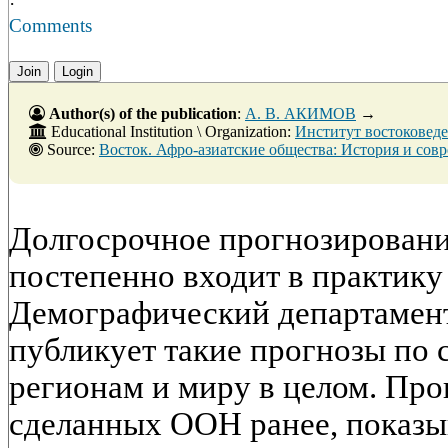
·
Comments
Join
Login
Author(s) of the publication
:
А. В. АКИМОВ
→
Educational Institution \ Organization:
Институт востоковед
Source:
Восток. Афро-азиатские общества: История и современность. - № 4. - 31 авгу
Долгосрочное прогнозировани
постепенно входит в практику
Демографический департамен
публикует такие прогнозы по 
регионам и миру в целом. Про
сделанных ООН ранее, показы