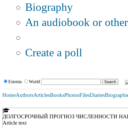
Biography
An audiobook or other 
Additional options:
Create a poll
Estonia
World
Home
Authors
Articles
Books
Photos
Files
Diaries
Biographi
ДОЛГОСРОЧНЫЙ ПРОГНОЗ ЧИСЛЕННОСТИ Н
Article text