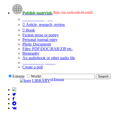
Share your works with the world!
Publish materials
Publication type?
Article, research, review
Book
Fiction prose or poetry
Personal journal entry
Photo Documents
Files: PDF\DOC\RAR\ZIP etc.
Biography
An audiobook or other audio file
Additional options:
Create a poll
Estonia
World
of Estonia
LIBRARY