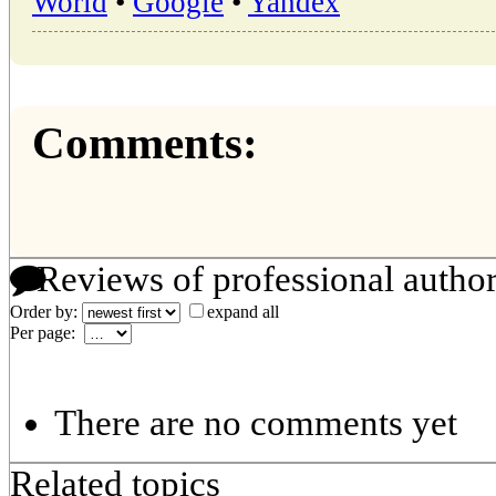
World
•
Google
•
Yandex
Comments:
Reviews of professional autho
Order by:
expand all
Per page:
There are no comments yet
Related topics