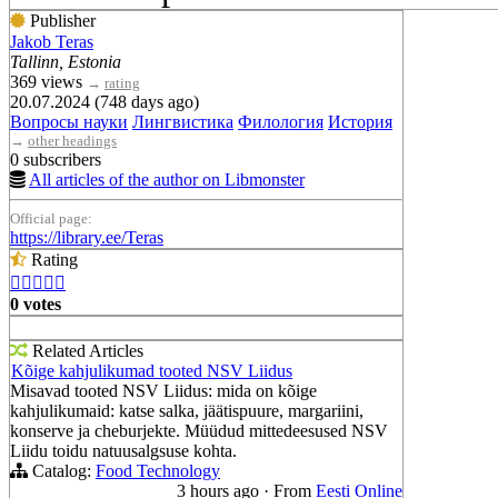
Publisher
Jakob Teras
Tallinn, Estonia
369 views
→
rating
20.07.2024 (748 days ago)
Вопросы науки
Лингвистика
Филология
История
→
other headings
0 subscribers
All articles of the author on Libmonster
Official page:
https://library.ee/Teras
Rating





0 votes
Related Articles
Kõige kahjulikumad tooted NSV Liidus
Misavad tooted NSV Liidus: mida on kõige
kahjulikumaid: katse salka, jäätispuure, margariini,
konserve ja cheburjekte. Müüdud mittedeesused NSV
Liidu toidu natuusalgsuse kohta.
Catalog:
Food Technology
3 hours ago
·
From
Eesti Online