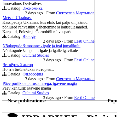
Innovations Derivatives
Catalog:
Экономика
2 days ago
·
From
Святослав Мартынов
Metsad Ukrainast
Kassipedaja Ukrainas: kus elab, kui palju on jäänud,
põhjused rahvastiku vähenemine ja kaitseülesanded.
Karpatid, Polesie ja Čornobõli rahvuspark.
Catalog:
Biology
2 days ago
·
From
Eesti Online
Nõukogude šampanne - igale ja igal jumalikult.
Nõukogude šampani - igale ja igaile igavikule
Catalog:
Cultural Studies
3 days ago
·
From
Eesti Online
Четвёртый актор
Почти библейская история...
Catalog:
Философия
3 days ago
·
From
Святослав Мартынов
Päev puriikide purustamisega: igavene magia
Päev kenguril: igavene magia
Catalog:
Cultural Studies
3 days ago
·
From
Eesti Online
New publications:
Popu