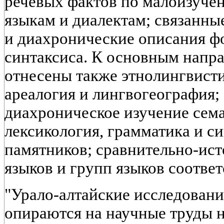
речевых фактов по малоизуч
языкам и диалектам; связанны
и диахронические описания ф
синтаксиса. К основным напр
отнесены также этнолингвисти
ареалогия и лингвогеография;
диахроническое изучение сема
лексикология, грамматика и с
памятников; сравнительно-ис
языков и групп языков соотве
"Урало-алтайские исследовани
опираются на научные труды 