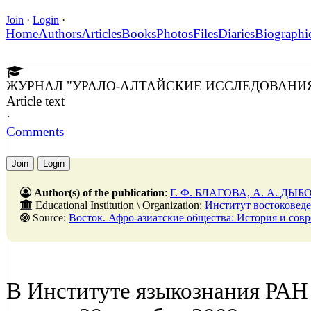
Join
·
Login
·
Home
Authors
Articles
Books
Photos
Files
Diaries
Biographi
ЖУРНАЛ "УРАЛО-АЛТАЙСКИЕ ИССЛЕДОВАНИ
Article text
·
Comments
Join
Login
Author(s) of the publication
:
Г. Ф. БЛАГОВА, А. А. ДЫ
Educational Institution \ Organization:
Институт востоковед
Source:
Восток. Афро-азиатские общества: История и современность, № 5, 31 октяб
В Институте языкознания РАН 