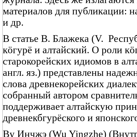
материалов для публикации: н
и др.
В статье В. Блажека (V. Респу
кöгурё и алтайский. О роли кö
старокорейских идиомов в алт
англ. яз.) представлены наде
слова древнекорейских диалект
собранный автором сравнител
поддерживает алтайскую при
древнекбгурёского и японского
Ву Инчжэ (Wu Yingzhe) (Внут