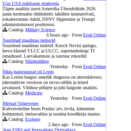
Uus USA nuklearne strateegia
Täpne analüüs uuest Ameerika Ühendriikide 2026.
aasta tsentraalne ülddoktrin: taktiline tuumarelvad,
eskaleerumise riskid, DSNV lõppemine ja Trumpi
administratsiooni positsioon.
Catalog:
Military Science
6 hours ago
·
From
Eesti Online
Suurimad maailmas tankerid
Suurimad maailmas tankrid: Knock Nevisi ajalugu,
laeva klassid VLCC ja ULCC, supertankritege TI
omadused. Laevakannuse ja suuruse rekordid
Catalog:
Shipbuilding
Yesterday
·
From
Eesti Online
Mida haigestunud oli Lenin
Kas Lenini haigus: ametlik diagnoos on ateroskleroos,
alternatiivne versioon on nevro-sifiliis ja teised
arvatused. Võitluse põhjete ja juhi haiguste analüüs.
Catalog:
Medicine
Yesterday
·
From
Eesti Online
Metsad Valgevenes
Kahveroheline bears Poolas: arv, levila, käitumine
kohtumisel, metsavaldus ja uusima koodikirja staatus.
Catalog:
Ecology
2 days ago
·
From
Eesti Online
Jean Eiffel and Innovations Derivatives