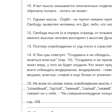
10. И вот мысль оказывается окончательно подвла
обречена ползать - летать не может.
11. Однако мысль - Cogito - не терпит никаких пр
Свободу, вызволяя человека, его Дух; либо, что с
12. Свобода мысли (и в первую очередь от позывов
именно мыслью человек воспаряет к высотам Духа
13. Поэтому освобождение от узд плоти и страстей
14. И Лао-цзы советует: "Создавать и не обладать..
кичиться властью" (пар. 10), "Создавать и не присв
знает меру, у того не будет неудачи. Кто знает пре
всего соблюдать воздержание, воздержание - главна
вещами, властью, славой и еще более от упоения
15. Не всем по силам такое освобождение мысли. 
"спокойный", "пустой", "темный", "глупый", "низкий
говорит он о себе. - "На совершенномудром холщов
стр. 105