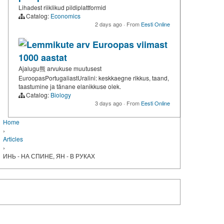
Lihadest riiklikud pildiplattformid
Catalog:
Economics
2 days ago
·
From
Eesti Online
Lemmikute arv Euroopas viimast
1000 aastat
Ajalugu熊 arvukuse muutusest
EuroopasPortugaliastUralini: keskkaegne rikkus, taand,
taastumine ja tänane elanikkuse olek.
Catalog:
Biology
3 days ago
·
From
Eesti Online
Home
›
Articles
›
ИНЬ - НА СПИНЕ, ЯН - В РУКАХ