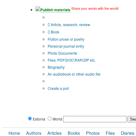
Share your works with the world!
Publish materials
Publication type?
Article, research, review
Book
Fiction prose or poetry
Personal journal entry
Photo Documents
Files: PDF\DOC\RAR\ZIP etc.
Biography
An audiobook or other audio file
Additional options:
Create a poll
Estonia
World
Home
Authors
Articles
Books
Photos
Files
Diaries