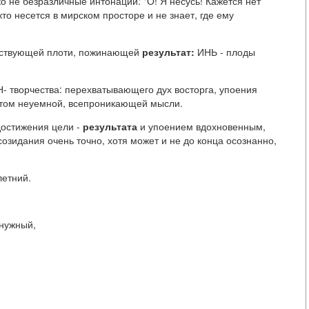
о не безразличные интонации: "О! Я несусь! Кажется нет
кто несется в мирском просторе и не знает, где ему
жествующей плоти, пожинающей
результат:
ИНЬ - плоды
- творчества: перехватывающего дух восторга, упоения
том неуемной, всепроникающей мысли.
достижения цели -
результата
и упоением вдохновенным,
созидания очень точно, хотя может и не до конца осознанно,
летний.
енужный,