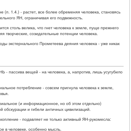
 (п. 1.4.) - растет, все более обременяя человека, становясь
тельного ЯН, ограничивая его подвижность.
вится столь велика, что гнет человека к земле, пуще прежнего
яя творческие, созидательные потенции человека.
лоды экстернального Прометеева деяния человека - уже никак
Ь - пассива вещей - на человека, а, напротив, лишь усугубило
иальное потребление - совсем пригнула человека к земле,
овья.
риальное (и информационное, но об этом отдельно)
й обскурации и гибели античных цивилизаций.
копление - подавляет не только активный ЯН-рукомесла:
ное в человеке, особенно мысль.