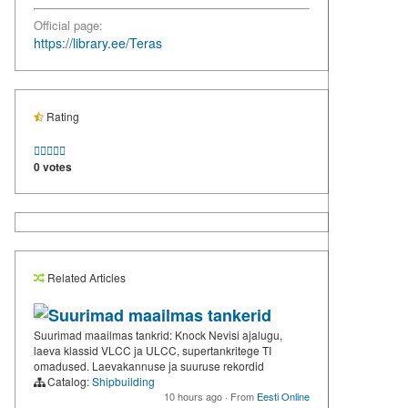
Official page:
https://library.ee/Teras
Rating





0 votes
Related Articles
Suurimad maailmas tankerid
Suurimad maailmas tankrid: Knock Nevisi ajalugu,
laeva klassid VLCC ja ULCC, supertankritege TI
omadused. Laevakannuse ja suuruse rekordid
Catalog:
Shipbuilding
10 hours ago
·
From
Eesti Online