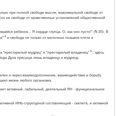
только при полной свободе мысли, максимальной свободе от
но не свободе от нравственных установлений общественной
шийся ребенок... Я сердце глупца. О, как оно пусто!" (N 20). В
4
ти"
и свобода не только от мелочных позывов плоти и
5
ак "престарелый мудрец" и "престарелый младенец"
; здесь
обода Духа присуща лишь младенцу и мудрецу.
сален и через взаимодополнение, взаимодействие и борьбу
цикл жизни любого организма.
дает активный, лабильный, деятельный ЯН - функциональное
рвативной ИНЬ-структурной составляющей - скелета, и активной