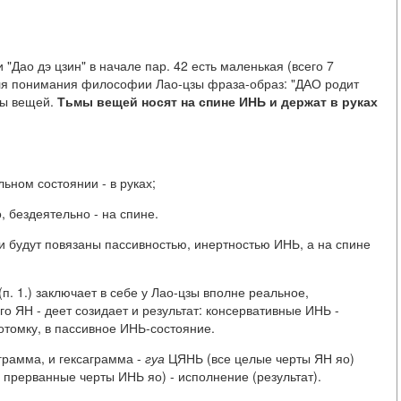
"Дао дэ цзин" в начале пар. 42 есть маленькая (всего 7
для понимания философии Лао-цзы фраза-образ: "ДАО родит
ьмы вещей.
Тьмы вещей носят на спине ИНЬ и держат в руках
льном состоянии - в руках;
, бездеятельно - на спине.
и будут повязаны пассивностью, инертностью ИНЬ, а на спине
п. 1.) заключает в себе у Лао-цзы вполне реальное,
о ЯН - деет созидает и результат: консервативные ИНЬ -
отомку, в пассивное ИНЬ-состояние.
играмма, и гексаграмма -
гуа
ЦЯНЬ (все целые черты ЯН яо)
 прерванные черты ИНЬ яо) - исполнение (результат).