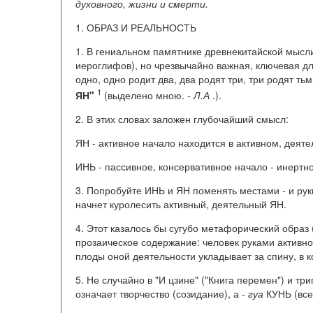
духовного, жизни и смерти.
1. ОБРАЗ И РЕАЛЬНОСТЬ
1. В гениальном памятнике древнекитайской мысли 
иероглифов), но чрезвычайно важная, ключевая 
одно, одно родит два, два родят три, три родят т
1
ЯН"
(выделено мною.
- Л.А
.).
2. В этих словах заложен глубочайший смысл:
ЯН - активное начало находится в активном, деяте
ИНЬ - пассивное, консервативное начало - инертно
3. Попробуйте ИНЬ и ЯН поменять местами - и рук
начнет куролесить активный, деятельный ЯН.
4. Этот казалось бы сугубо метафорический образ (
прозаическое содержание: человек руками активног
плоды оной деятельности укладывает за спину, в к
5. Не случайно в "И цзине" ("Книга перемен") и тр
означает творчество (созидание), а -
гуа
КУНЬ (все