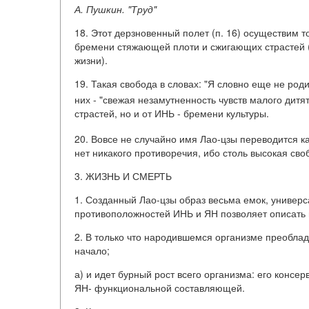
А. Пушкин. "Труд"
18. Этот дерзновенный полет (п. 16) осуществим 
бремени стяжающей плоти и сжигающих страстей (
жизни).
19. Такая свобода в словах: "Я словно еще не родив
них - "свежая незамутненность чувств малого дитя
страстей, но и от ИНЬ - бремени культуры.
20. Вовсе не случайно имя Лао-цзы переводится к
нет никакого противоречия, ибо столь высокая св
3. ЖИЗНЬ И СМЕРТЬ
1. Созданный Лао-цзы образ весьма емок, универ
противоположностей ИНЬ и ЯН позволяет описать 
2. В только что народившемся организме преобла
начало;
а) и идет бурный рост всего организма: его консе
ЯН- функциональной составляющей.