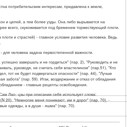
стна потребительским интересам, придавлена к земле,
епон и цепей, а тем более узды. Она либо вырывается на
корее всего, скукоживается под бременем торжествующей плоти.
 плоти и страстей) - главное условие развития человека. Ведь
.
 - для человека задача первостепенной важности.
. успешно завершать и не гордиться" (пар. 2), "Руководить и не
аивать, руководя, не считать себя властелином" (пар.51), "Кто
дел, тот не будет подвергаться опасности" (пар. 44), "Лучше
я забота" (пар. 59). Итак, воздержание и отказ от обладания
 обладанием - главные рецепты освобождения.
Сам Лао- цзы при описании себя использует слова:
" (N 20). "Немногие меня понимают, им я дорог" (пар. 70), -
ые одежды, а в душе - яшма" (пар. 70).