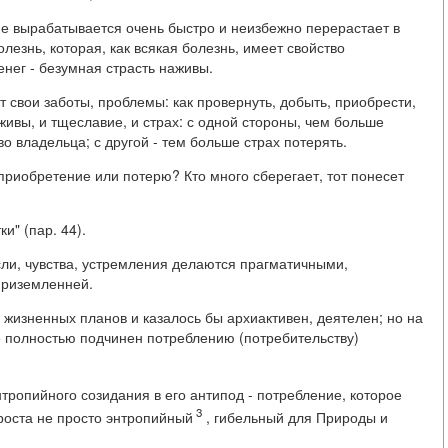
ие вырабатывается очень быстро и неизбежно перерастает в
лезнь, которая, как всякая болезнь, имеет свойство
нег - безумная страсть наживы.
т свои заботы, проблемы: как провернуть, добыть, приобрести,
аживы, и тщеславие, и страх: с одной стороны, чем больше
о владельца; с другой - тем больше страх потерять.
- приобретение или потерю? Кто много сберегает, тот понесет
и" (пар. 44).
сли, чувства, устремления делаются прагматичными,
 приземленней.
, жизненных планов и казалось бы архиактивен, деятелен; но на
е полностью подчинен потреблению (потребительству)
тропийного созидания в его антипод - потребление, которое
3
роста не просто энтропийный
, гибельный для Природы и