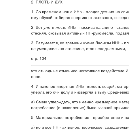
2. ПЛОТЬ И ДУХ
1. Со временем ноша ИНЬ - плодов деяния на спине
ему обузой, отбирая энергию от активного, созида
2. Вот уже тяжесть ИНЬ - пассива на спине - стано
стесняя, сковывая активный ЯН-рукомесла, подавл
3. Разумеется, ко времени жизни Лао-цзы ИНЬ - п
не умещались на его спине, став неподъемными,
стр. 104
что отнюдь не отменило негативное воздействие ИН
оное.
4. И наконец инертная ИНЬ -тяжесть вещей, матер
уперла его очи долу и низвергла в тьму Средневек
а) Смею утверждать, что именно чрезмерное мате
потребление (и накопление) было главной причино
5. Материальное потребление - приобретение и на
а) но и все ЯН - активное, творческое, созидатель