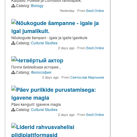
Karpatid, Polesie ja Čornobõli rahvuspark.
Catalog:
Biology
Yesterday
·
From
Eesti Online
Nõukogude šampanne - igale ja
igal jumalikult.
Nõukogude šampani - igale ja igaile igavikule
Catalog:
Cultural Studies
2 days ago
·
From
Eesti Online
Четвёртый актор
Почти библейская история...
Catalog:
Философия
2 days ago
·
From
Святослав Мартынов
Päev puriikide purustamisega:
igavene magia
Päev kenguril: igavene magia
Catalog:
Cultural Studies
2 days ago
·
From
Eesti Online
Liderid rahvusvahelisi
pildiplattformasid