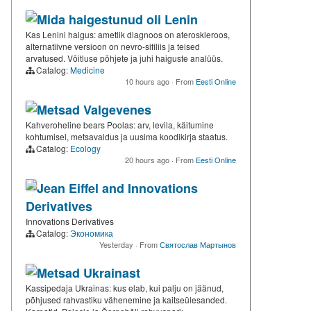
Mida haigestunud oli Lenin
Kas Lenini haigus: ametlik diagnoos on ateroskleroos,
alternatiivne versioon on nevro-sifiliis ja teised
arvatused. Võitluse põhjete ja juhi haiguste analüüs.
Catalog:
Medicine
10 hours ago
·
From
Eesti Online
Metsad Valgevenes
Kahveroheline bears Poolas: arv, levila, käitumine
kohtumisel, metsavaldus ja uusima koodikirja staatus.
Catalog:
Ecology
20 hours ago
·
From
Eesti Online
Jean Eiffel and Innovations
Derivatives
Innovations Derivatives
Catalog:
Экономика
Yesterday
·
From
Святослав Мартынов
Metsad Ukrainast
Kassipedaja Ukrainas: kus elab, kui palju on jäänud,
põhjused rahvastiku vähenemine ja kaitseülesanded.