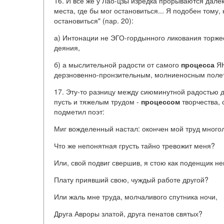
16. И все же у Лао-цзы изредка прорываются далек
места, где бы мог остановиться... Я подобен тому, 
остановиться" (пар. 20):
а) Интонации не ЭГО-гордынного ликования тор
деяния,
б) а мыслительной радости от самого
процесса
ЯН
дерзновенно-пронзительным, молниеносным поле
17. Эту-то разницу между сиюминутной радостью 
пусть и тяжелым трудом -
процессом
творчества, 
подметил поэт:
Миг вожделенный настал: окончен мой труд много
Что же непонятная грусть тайно тревожит меня?
Или, свой подвиг свершив, я стою как поденщик н
Плату приявший свою, чуждый работе другой?
Или жаль мне труда, молчаливого спутника ночи,
Друга Авроры златой, друга пенатов святых?