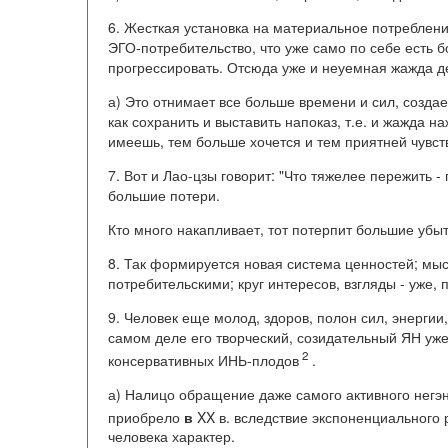
6. Жесткая установка на материальное потреблен
ЭГО-потребительство, что уже само по себе есть бо
прогрессировать. Отсюда уже и неуемная жажда де
а) Это отнимает все больше времени и сил, создае
как сохранить и выставить напоказ, т.е. и жажда н
имеешь, тем больше хочется и тем приятней чувств
7. Вот и Лао-цзы говорит: "Что тяжелее пережить 
большие потери.
Кто много накапливает, тот потерпит большие убытк
8. Так формируется новая система ценностей; мы
потребительскими; круг интересов, взгляды - уже,
9. Человек еще молод, здоров, полон сил, энергии
самом деле его творческий, созидательный ЯН уж
2
консервативных ИНЬ-плодов
.
а) Налицо обращение даже самого активного негэн
приобрело
в
XX в. вследствие экспоненциального 
человека характер.