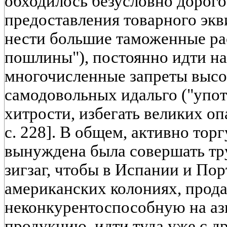
обходилось безусловно дорого
предоставления товарного экв
нести большие таможенные ра
пошлины"), постоянно идти на
многочисленные запреты выс
самодовольных идальго ("упо
хитрости, избегать великих оп
с. 228]. В общем, активно то
вынуждена была совершать т
зигзаг, чтобы в Испании и Пор
американских колониях, прод
неконкурентоспособную на аз
продукцию, идти туда уже с 