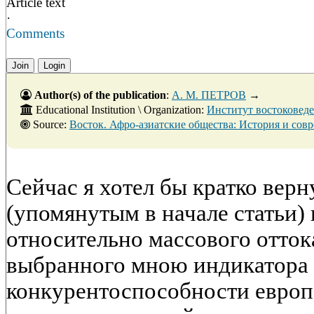
Article text
·
Comments
Join
Login
Author(s) of the publication
:
А. М. ПЕТРОВ
→
Educational Institution \ Organization:
Институт востоковед
Source:
Восток. Афро-азиатские общества: История и современность. - № 3. - 30 и
Сейчас я хотел бы кратко вер
(упомянутым в начале статьи)
относительно массового оттока
выбранного мною индикатора 
конкурентоспособности европ