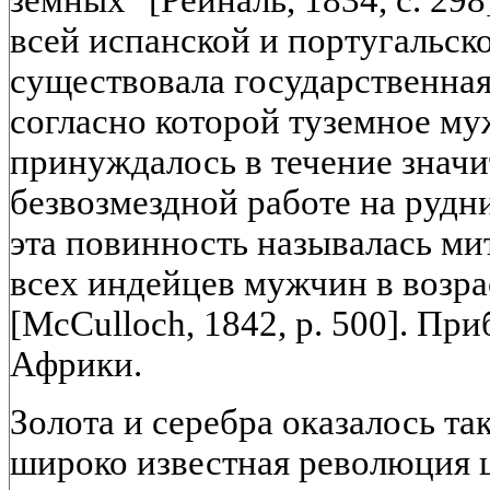
земных" [Рейналь, 1834, с. 298
всей испанской и португальск
существовала государственная
согласно которой туземное му
принуждалось в течение значи
безвозмездной работе на рудни
эта повинность называлась ми
всех индейцев мужчин в возрас
[McCulloch, 1842, p. 500]. При
Африки.
Золота и серебра оказалось та
широко известная революция ц