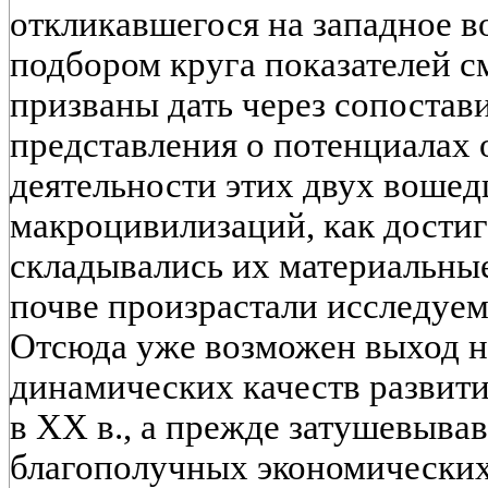
откликавшегося на западное в
подбором круга показателей с
призваны дать через сопоста
представления о потенциалах
деятельности этих двух воше
макроцивилизаций, как достиг
складывались их материальные б
почве произрастали исследуе
Отсюда уже возможен выход н
динамических качеств развит
в XX в., а прежде затушевыв
благополучных экономических