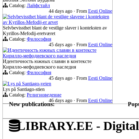
Catalog:
Лайфстайл
44 days ago
·
From
Eesti Online
Selvbevissthet blant de vestlige slavene i konteksten
av Kyrillos-Mefodij-er arvet
Selvbevissthet blant de vestlige slaver i konteksten av
Kyrillos-Mefodij-eretværet
Catalog:
Философия
45 days ago
·
From
Eesti Online
Идентичность южных славян в контексте
Кирилло-мефодиевского наследия
Идентичность южных славян в контексте
Кирилло-мефодиевского наследия
Catalog:
Философия
45 days ago
·
From
Eesti Online
Lys på Santiago-veien
Lys på Santiago-stien
Catalog:
Религиоведение
46 days ago
·
From
Eesti Online
New publications:
Popu
LIBRARY.EE - Digital 