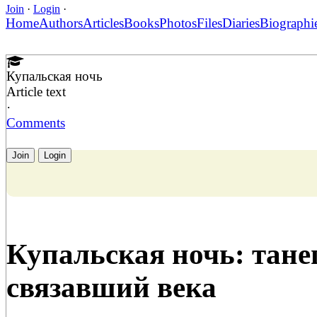
Join
·
Login
·
Home
Authors
Articles
Books
Photos
Files
Diaries
Biographi
Купальская ночь
Article text
·
Comments
Join
Login
Купальская ночь: тане
связавший века