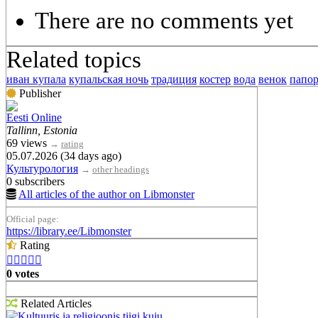
There are no comments yet
Related topics
иван купала
купальская ночь
традиция
костер
вода
венок
папо
Publisher
Eesti Online
Tallinn, Estonia
69 views
→
rating
05.07.2026 (34 days ago)
Культурология
→
other headings
0 subscribers
All articles of the author on Libmonster
Official page:
https://library.ee/Libmonster
Rating





0 votes
Related Articles
Kultuuris ja religioonis tiigi kuju