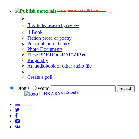
Share your works with the world!
Publish materials
Publication type?
Article, research, review
Book
Fiction prose or poetry
Personal journal entry
Photo Documents
Files: PDF\DOC\RAR\ZIP etc.
Biography
An audiobook or other audio file
Additional options:
Create a poll
Estonia
World
of Estonia
LIBRARY