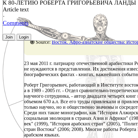
К 80-ЛЕТИЮ РОБЕРТА ГРИГОРЬЕВИЧА ЛАНДЫ
Article text
·
Comments
Join
Login
Source:
Восток. Афро-азиатские общества: История и современность,
23 мая 2011 г. патриарху отечественной арабистики 
не нуждаются в представлении. Их достижения извес
биографических фактах - книгах, важнейших события
Роберт Григорьевич, работающий в Институте востоков
а в 1989 - 2005 гг. - Отдел сравнительно-теоретиче
научного сотрудника, - автор двадцати четырех кни
объемом 670 а.л. Все его труды привлекали и привле
только научно, но и общественно значимы и сосредо
Среди них такие монографии, как "История Алжирско
социальная эволюция в странах Азии и Африки" (198
век" (1999), "История арабских стран" (2005), "Пол
стран Востока" (2006; 2008). Многие работы Роберта
арабском языках.