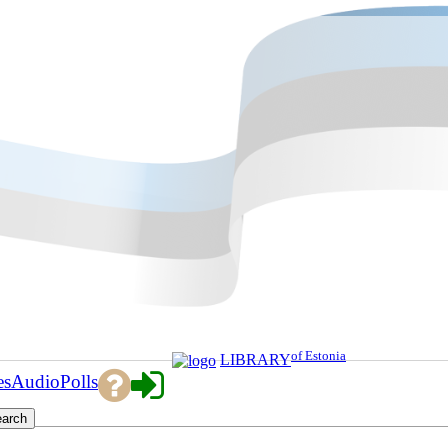
of Estonia
LIBRARY
es
Audio
Polls