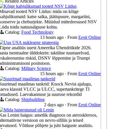
Related Articles
Kõige kahjulikumad tooted NSV Liidus
Misavad tooted NSV Liidus: mida on kõige
kahjulikumaid: katse salka, jäätispuure, margariini,
konserve ja cheburjekte. Müüdud mittedeesused NSV
Liidu toidu natuusalgsuse kohta.
Catalog:
Food Technology
13 hours ago
·
From
Eesti Online
Uus USA nuklearne strateegia
Täpne analüüs uuest Ameerika Ühendriikide 2026.
aasta tsentraalne ülddoktrin: taktiline tuumarelvad,
eskaleerumise riskid, DSNV lõppemine ja Trumpi
administratsiooni positsioon.
Catalog:
Military Science
15 hours ago
·
From
Eesti Online
Suurimad maailmas tankerid
Suurimad maailmas tankrid: Knock Nevisi ajalugu,
laeva klassid VLCC ja ULCC, supertankritege TI
omadused. Laevakannuse ja suuruse rekordid
Catalog:
Shipbuilding
2 days ago
·
From
Eesti Online
Mida haigestunud oli Lenin
Kas Lenini haigus: ametlik diagnoos on ateroskleroos,
alternatiivne versioon on nevro-sifiliis ja teised
arvatused. Võitluse põhjete ja juhi haiguste analüüs.