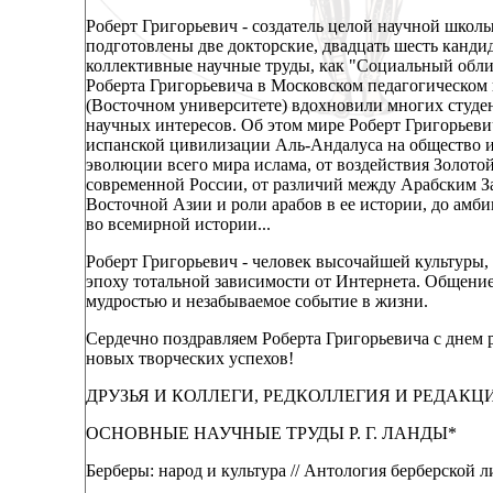
Роберт Григорьевич - создатель целой научной школ
подготовлены две докторские, двадцать шесть канди
коллективные научные труды, как "Социальный облик 
Роберта Григорьевича в Московском педагогическом 
(Восточном университете) вдохновили многих студе
научных интересов. Об этом мире Роберт Григорьевич
испанской цивилизации Аль-Андалуса на общество и 
эволюции всего мира ислама, от воздействия Золото
современной России, от различий между Арабским З
Восточной Азии и роли арабов в ее истории, до амб
во всемирной истории...
Роберт Григорьевич - человек высочайшей культуры,
эпоху тотальной зависимости от Интернета. Общение 
мудростью и незабываемое событие в жизни.
Сердечно поздравляем Роберта Григорьевича с днем 
новых творческих успехов!
ДРУЗЬЯ И КОЛЛЕГИ, РЕДКОЛЛЕГИЯ И РЕДАКЦ
ОСНОВНЫЕ НАУЧНЫЕ ТРУДЫ Р. Г. ЛАНДЫ*
Берберы: народ и культура // Антология берберской ли