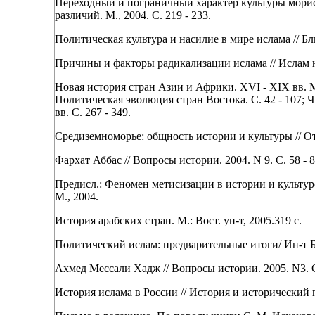
Переходный и пограничный характер культуры морис
различий. М., 2004. С. 219 - 233.
Политическая культура и насилие в мире ислама // Бл
Причины и факторы радикализации ислама // Ислам на
Новая история стран Азии и Африки. XVI - XIX вв. М.
Политическая эволюция стран Востока. С. 42 - 107; Ч
вв. С. 267 - 349.
Средиземноморье: общность истории и культуры // Оте
Фархат Аббас // Вопросы истории. 2004. N 9. С. 58 - 8
Предисл.: Феномен метисизации в истории и культуре.
М., 2004.
История арабских стран. М.: Вост. ун-т, 2005.319 с.
Политический ислам: предварительные итоги/ Ин-т Бл
Ахмед Мессали Хадж // Вопросы истории. 2005. N3. С.
История ислама в России // История и исторический 