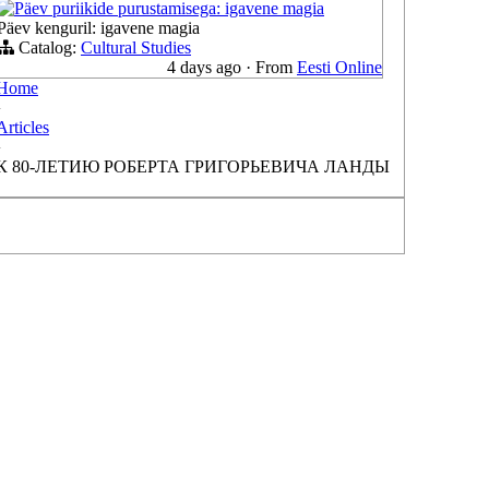
Päev puriikide purustamisega: igavene magia
Päev kenguril: igavene magia
Catalog:
Cultural Studies
4 days ago
·
From
Eesti Online
Home
›
Articles
›
К 80-ЛЕТИЮ РОБЕРТА ГРИГОРЬЕВИЧА ЛАНДЫ