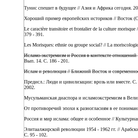
Тунис спешит в будущее // Азия и Африка сегодня. 2001.
Хороший пример европейских историков // Восток (Orie
Le caractère transitoire et frontalier de la culture morisq
379 - 391.
Les Morisques: ethnie ou groupe social? // La moriscologie
Исламо-экстремизм и Россия в контексте отношений В
Вып. 14. С. 186 - 201.
Ислам и революция // Ближний Восток и современность
Предисл.: Люди и цивилизации: врозь или вместе. С.
2002.
Мусульманская диаспора и исламоэкстремизм в Велико
От противоречий эпохи к разногласиям в ее понимании 
Россия и мир ислама: общее и особенное // Культурная
Элитаалжирской революции 1954 - 1962 гг. // Арабск
С. 95 - 102.