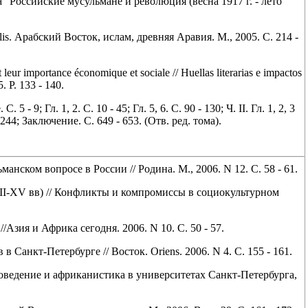
"Российские мусульмане и революция (весна 1917 г. - лето
is. Арабский Восток, ислам, древняя Аравия. М., 2005. С. 214 -
eur importance économique et sociale // Huellas literarias e impactos
. P. 133 - 140.
5 - 9; Гл. 1, 2. С. 10 - 45; Гл. 5, 6. С. 90 - 130; Ч. II. Гл. 1, 2, 3
- 244; Заключение. С. 649 - 653. (Отв. ред. тома).
нском вопросе в России // Родина. М., 2006. N 12. С. 58 - 61.
III-XV вв) // Конфликты и компромиссы в социокультурном
зия и Африка сегодня. 2006. N 10. С. 50 - 57.
анкт-Петербурге // Восток. Oriens. 2006. N 4. С. 155 - 161.
оковедение и африканистика в университетах Санкт-Петербурга,