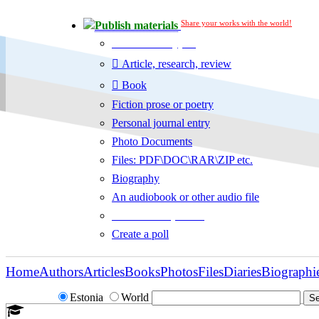
Share your works with the world!
Publish materials
Publication type?
Article, research, review
Book
Fiction prose or poetry
Personal journal entry
Photo Documents
Files: PDF\DOC\RAR\ZIP etc.
Biography
An audiobook or other audio file
Additional options:
Create a poll
Home
Authors
Articles
Books
Photos
Files
Diaries
Biographi
Estonia
World