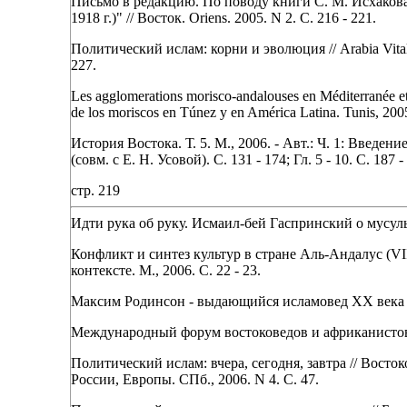
Письмо в редакцию. По поводу книги С. М. Исхакова 
1918 г.)" // Восток. Oriens. 2005. N 2. С. 216 - 221.
Политический ислам: корни и эволюция // Arabia Vital
227.
Les agglomerations morisco-andalouses en Méditerranée et l
de los moriscos en Túnez у en América Latina. Tunis, 2005
История Востока. Т. 5. M., 2006. - Авт.: Ч. 1: Введение. С. 
(совм. с Е. Н. Усовой). С. 131 - 174; Гл. 5 - 10. С. 187 
стр. 219
Идти рука об руку. Исмаил-бей Гаспринский о мусульма
Конфликт и синтез культур в стране Аль-Андалус (V
контексте. М., 2006. С. 22 - 23.
Максим Родинсон - выдающийся исламовед XX века //А
Международный форум востоковедов и африканистов в С
Политический ислам: вчера, сегодня, завтра // Вост
России, Европы. СПб., 2006. N 4. С. 47.