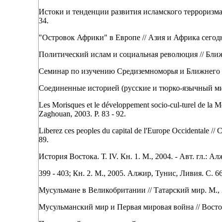
Истоки и тенденции развития исламского терроризма 
34.
"Островок Африки" в Европе // Азия и Африка сегодня.
Политический ислам и социальная революция // Ближн
Семинар по изучению Средиземноморья и Ближнего Вост
Соединенные историей (русские и тюрко-язычный мир: о
Les Morisques et le développement socio-cul-turel de la M
Zaghouan, 2003. P. 83 - 92.
Liberez ces peoples du capital de l'Europe Occidentale // 
89.
История Востока. Т. IV. Кн. 1. М., 2004. - Авт. гл.: Ал
399 - 403; Кн. 2. М., 2005. Алжир, Тунис, Ливия. С. 66 
Мусульмане в Великобритании // Татарский мир. М., 20
Мусульманский мир и Первая мировая война // Восток (