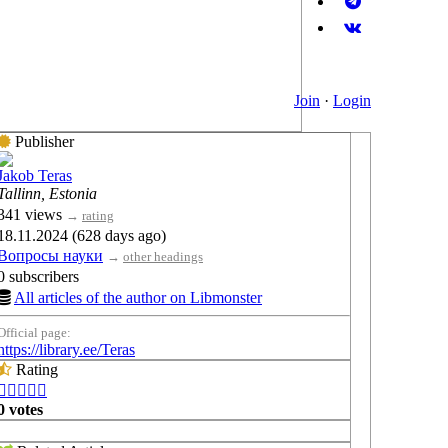
Join
·
Login
Publisher
Jakob Teras
Tallinn, Estonia
341 views
→
rating
18.11.2024 (628 days ago)
Вопросы науки
→
other headings
0 subscribers
All articles of the author on Libmonster
Official page:
https://library.ee/Teras
Rating





0 votes