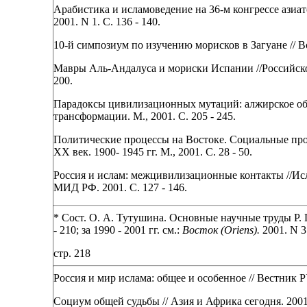
Арабистика и исламоведение на 36-м конгрессе азиат
2001. N 1. С. 136 - 140.
10-й симпозиум по изучению морисков в Загуане // Вост
Мавры Аль-Андалуса и мориски Испании //Российское 
200.
Парадоксы цивилизационных мутаций: алжирское об
трансформации. М., 2001. С. 205 - 245.
Политические процессы на Востоке. Социальные про
XX век. 1900- 1945 гг. М., 2001. С. 28 - 50.
Россия и ислам: межцивилизационные контакты //Ис
МИД РФ. 2001. С. 127 - 146.
* Сост. О. А. Тутушина. Основные научные труды Р. Г.
- 210; за 1990 - 2001 гг. см.:
Восток (Oriens).
2001. N 3.
стр. 218
Россия и мир ислама: общее и особенное // Вестник РУ
Социум общей судьбы // Азия и Африка сегодня. 2001. 