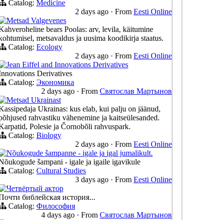
Catalog:
Medicine
2 days ago
·
From
Eesti Online
Metsad Valgevenes
Kahveroheline bears Poolas: arv, levila, käitumine
kohtumisel, metsavaldus ja uusima koodikirja staatus.
Catalog:
Ecology
2 days ago
·
From
Eesti Online
Jean Eiffel and Innovations Derivatives
Innovations Derivatives
Catalog:
Экономика
2 days ago
·
From
Святослав Мартынов
Metsad Ukrainast
Kassipedaja Ukrainas: kus elab, kui palju on jäänud,
põhjused rahvastiku vähenemine ja kaitseülesanded.
Karpatid, Polesie ja Čornobõli rahvuspark.
Catalog:
Biology
2 days ago
·
From
Eesti Online
Nõukogude šampanne - igale ja igal jumalikult.
Nõukogude šampani - igale ja igaile igavikule
Catalog:
Cultural Studies
3 days ago
·
From
Eesti Online
Четвёртый актор
Почти библейская история...
Catalog:
Философия
4 days ago
·
From
Святослав Мартынов