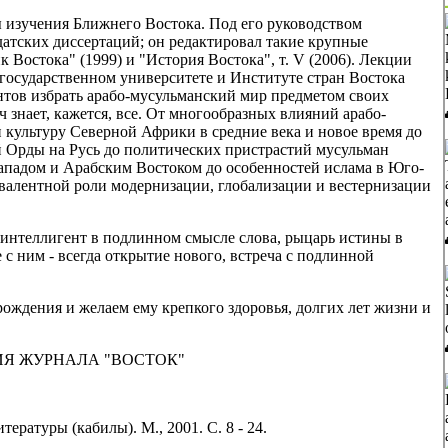
ы изучения Ближнего Востока. Под его руководством
датских диссертаций; он редактировал такие крупные
Востока" (1999) и "История Востока", т. V (2006). Лекции
государственном университете и Институте стран Востока
нтов избрать арабо-мусульманский мир предметом своих
 знает, кажется, все. От многообразных влияний арабо-
культуру Северной Африки в средние века и новое время до
й Орды на Русь до политических пристрастий мусульман
ападом и Арабским Востоком до особенностей ислама в Юго-
ивалентной роли модернизации, глобализации и вестернизации
 интеллигент в подлинном смысле слова, рыцарь истины в
с ним - всегда открытие нового, встреча с подлинной
рождения и желаем ему крепкого здоровья, долгих лет жизни и
ИЯ ЖУРНАЛА "ВОСТОК"
тературы (кабилы). М., 2001. С. 8 - 24.