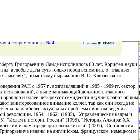
 № 4, 31 августа 2011 Страницы 218-220
→
Libmonster ID: EE-1028
Роберту Григорьевичу Ланде исполнилось 80 лет. Корифеи науки
тны, а любые даты суть только повод вспомнить о "главных
х - мыслях", по меткому выражению В. О. Ключевского.
едения РАН с 1957 г., возглавлявший в 1985 - 1989 гг. сектор,
ских исследований, а ныне занимающий должность главного
г и брошюр и более четырехсот семидесяти научных работ общим
кают заинтересованное внимание коллег, так как они всегда не
точены на наиболее актуальных проблемах востоковедения.
й революции. 1954 - 1962" (1983), "Управленческие кадры и
5), "Ислам в истории России" (1995), "История Алжира: XX
итический ислам: предварительные итоги" (2005), "Социология
 Григорьевича изданы на английском, французском, немецком и