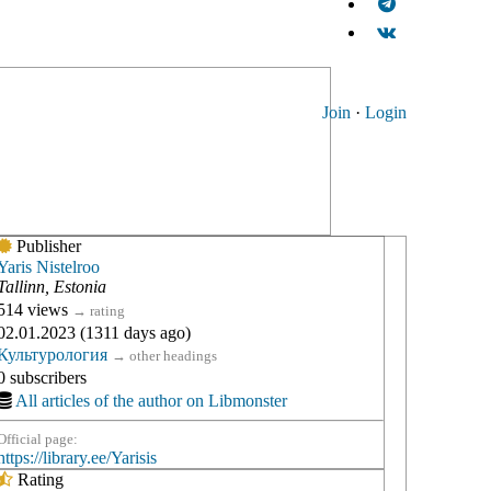
Join
·
Login
Publisher
Yaris Nistelroo
Tallinn, Estonia
514 views
→
rating
02.01.2023 (1311 days ago)
Культурология
→
other headings
0 subscribers
All articles of the author on Libmonster
Official page:
https://library.ee/Yarisis
Rating