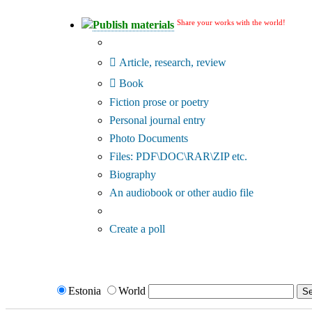
Share your works with the world!
Publish materials
Publication type?
Article, research, review
Book
Fiction prose or poetry
Personal journal entry
Photo Documents
Files: PDF\DOC\RAR\ZIP etc.
Biography
An audiobook or other audio file
Additional options:
Create a poll
Estonia
World