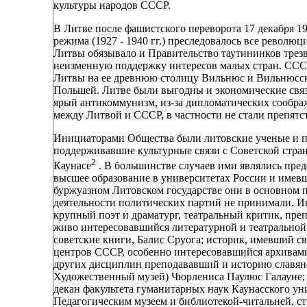
культуры народов СССР.
В Литве после фашистского переворота 17 декабря 19
режима (1927 - 1940 гг.) преследовалось все револ
Литвы обязывало и Правительство таутининков трез
неизменную поддержку интересов малых стран. ССС
Литвы на ее древнюю столицу Вильнюс и Вильнюсски
Польшей. Литве были выгодны и экономические связ
ярый антикоммунизм, из-за дипломатических сообр
между Литвой и СССР, в частности не стали препят
Инициаторами Общества были литовские ученые и п
поддерживавшие культурные связи с Советской стр
2
Каунасе
. В большинстве случаев ими являлись пре
высшее образование в университетах России и имевш
буржуазном Литовском государстве они в основном п
деятельности политических партий не принимали. 
крупный поэт и драматург, театральный критик, пре
живо интересовавшийся литературной и театральной
советские книги, Балис Сруога; историк, имевший с
центров СССР, особенно интересовавшийся архивами
других дисциплин преподававший и историю славянс
Художественный музей) Чюрлениса Паулюс Галауне; 
декан факультета гуманитарных наук Каунасского 
Педагогическим музеем и библиотекой-читальней, с