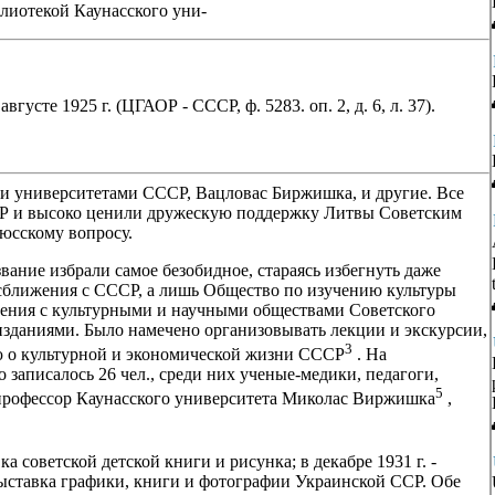
лиотекой Каунасского уни-
сте 1925 г. (ЦГАОР - СССР, ф. 5283. оп. 2, д. 6, л. 37).
ими университетами СССР, Вацловас Биржишка, и другие. Все
СР и высоко ценили дружескую поддержку Литвы Советским
юсскому вопросу.
вание избрали самое безобидное, стараясь избегнуть даже
сближения с СССР, а лишь Общество по изучению культуры
шения с культурными и научными обществами Советского
зданиями. Было намечено организовывать лекции и экскурсии,
3
ю о культурной и экономической жизни СССР
. На
 записалось 26 чел., среди них ученые-медики, педагоги,
5
профессор Каунасского университета Миколас Виржишка
,
 советской детской книги и рисунка; в декабре 1931 г. -
 выставка графики, книги и фотографии Украинской ССР. Обе