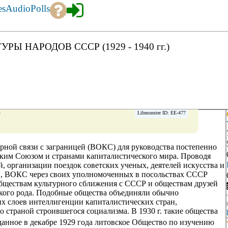
es
Audio
Polls
 НАРОДОВ СССР (1929 - 1940 гг.)
→
Libmonster ID: EE-477
урной связи с заграницей (ВОКС) для руководства постепенно
им Союзом и странами капиталистического мира. Проводя
 организации поездок советских ученых, деятелей искусства и
й, ВОКС через своих уполномоченных в посольствах СССР
бществам культурного сближения с СССР и обществам друзей
кого рода. Подобные общества объединяли обычно
гих слоев интеллигенции капиталистических стран,
 страной строившегося социализма. В 1930 г. такие общества
данное в декабре 1929 года литовское Общество по изучению