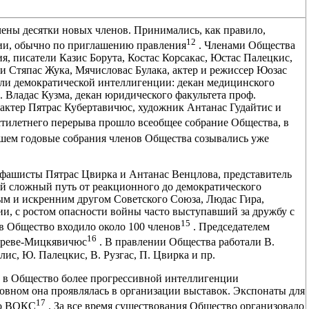
ечены десятки новых членов. Принимались, как правило,
12
ции, обычно по приглашению правления
. Членами Общества
, писатели Казис Борута, Костас Корсакас, Юстас Палецкис,
 Стяпас Жука, Мячисловас Булака, актер и режиссер Юозас
ели демократической интеллигенции: декан медицинского
. Владас Кузма, декан юридического факультета проф.
 актер Пятрас Кубертавичюс, художник Антанас Гудайтис и
естилетнего перерыва прошло всеобщее собрание Общества, в
шем годовые собрания членов Общества созывались уже
фашисты Пятрас Цвирка и Антанас Венцлова, представитель
й сложный путь от реакционного до демократического
ым и искренним другом Советского Союза, Людас Гира,
и, с ростом опасности войны часто выступавший за дружбу с
15
 в Общество входило около 100 членов
. Председателем
16
 Креве-Мицкявичюс
. В правлении Общества работали В.
лис, Ю. Палецкис, В. Рузгас, П. Цвирка и пр.
 в Общество более прогрессивной интеллигенции
новном она проявлялась в организации выставок. Экспонаты для
17
го ВОКС
. За все время существования Общество организовало