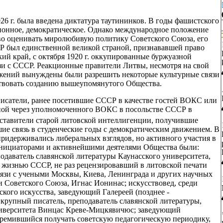
26 г. была введена диктатура таутининков. В годы фашистского
юционное, демократическое. Однако международное положение
во оценивать миролюбивую политику Советского Союза, его
Р был единственной великой страной, признававшей право
й край, с октября 1920 г. оккупированные буржуазной
и с СССР. Реакционные правители Литвы, несмотря на свой
ажений вынуждены были разрешить некоторые культурные связи
ствовать созданию вышеупомянутого Общества.
исатели, ранее посетившие СССР в качестве гостей ВОКС или
аной через уполномоченного ВОКС в посольстве СССР в
дставители старой литовской интеллигенции, получившие
ие связь в студенческие годы с демократическим движением. В
ридерживались либеральных взглядов, но активного участия в
Инициаторами и активнейшими деятелями Общества были:
подаватель славянской литературы Каунасского университета,
 жизнью СССР, не раз рецензировавший в литовской печати
вязи с учеными Москвы, Киева, Ленинграда и других научных
 Советского Союза, Игнас Ионинас; искусствовед, среди
кого искусства, заведующий Галереей (позднее -
крупный писатель, преподаватель славянской литературы,
университета Винцас Креве-Мицкявичюс; заведующий
тремившийся получать советскую педагогическую периодику,