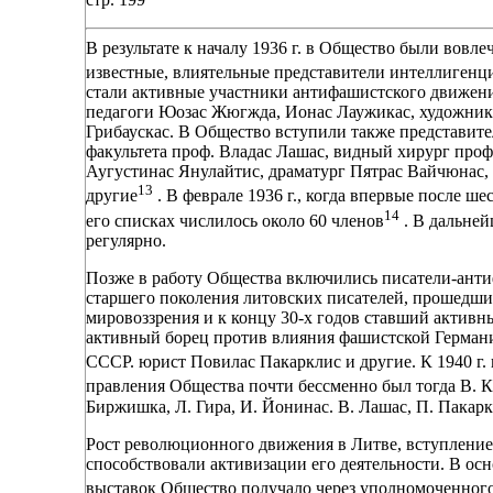
В результате к началу 1936 г. в Общество были вовл
известные, влиятельные представители интеллиген
стали активные участники антифашистского движения
педагоги Юозас Жюгжда, Ионас Лаужикас, художники
Грибаускас. В Общество вступили также представит
факультета проф. Владас Лашас, видный хирург проф
Аугустинас Янулайтис, драматург Пятрас Вайчюнас,
13
другие
. В феврале 1936 г., когда впервые после ш
14
его списках числилось около 60 членов
. В дальней
регулярно.
Позже в работу Общества включились писатели-анти
старшего поколения литовских писателей, прошедши
мировоззрения и к концу 30-х годов ставший активн
активный борец против влияния фашистской Германи
СССР. юрист Повилас Пакарклис и другие. К 1940 г.
правления Общества почти бессменно был тогда В.
Биржишка, Л. Гира, И. Йонинас. В. Лашас, П. Пакарк
Рост революционного движения в Литве, вступление
способствовали активизации его деятельности. В ос
выставок Общество получало через уполномоченно