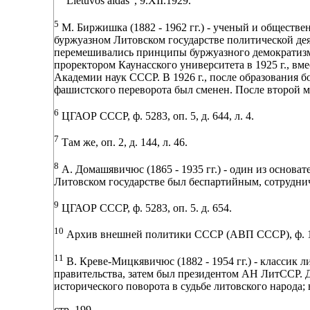
"Lietuvos aidas", 9.XII.1929.
5
М. Биржишка (1882 - 1962 гг.) - ученый и обществе
буржуазном Литовском государстве политической дея
перемешивались принципы буржуазного демократизм
проректором Каунасского университета в 1925 г., вм
Академии наук СССР. В 1926 г., после образования б
фашистского переворота был сменен. После второй 
6
ЦГАОР СССР, ф. 5283, оп. 5, д. 644, л. 4.
7
Там же, оп. 2, д. 144, л. 46.
8
А. Домашявичюс (1865 - 1935 гг.) - один из основ
Литовском государстве был беспартийным, сотрудни
9
ЦГАОР СССР, ф. 5283, оп. 5. д. 654.
10
Архив внешней политики СССР (АВП СССР), ф. 151, о
11
В. Креве-Мицкявичюс (1882 - 1954 гг.) - классик л
правительства, затем был президентом АН ЛитССР. Д
исторического поворота в судьбе литовского народа; 
стр. 199