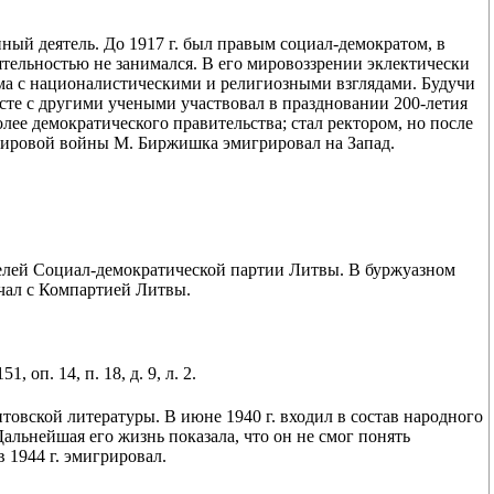
нный деятель. До 1917 г. был правым социал-демократом, в
тельностью не занимался. В его мировоззрении эклектически
а с националистическими и религиозными взглядами. Будучи
есте с другими учеными участвовал в праздновании 200-летия
олее демократического правительства; стал ректором, но после
мировой войны М. Биржишка эмигрировал на Запад.
ателей Социал-демократической партии Литвы. В буржуазном
чал с Компартией Литвы.
п. 14, п. 18, д. 9, л. 2.
итовской литературы. В июне 1940 г. входил в состав народного
альнейшая его жизнь показала, что он не смог понять
в 1944 г. эмигрировал.