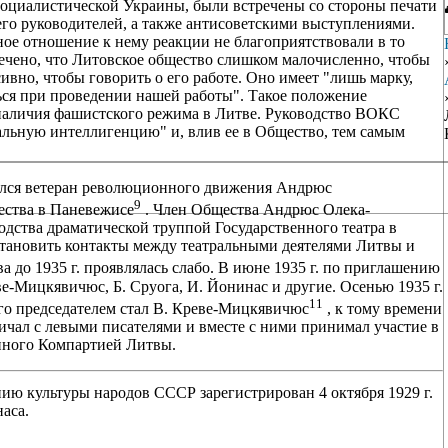
 социалистической Украины, были встречены со стороны печати
го руководителей, а также антисоветскими выступлениями.
ое отношение к нему реакции не благоприятствовали в то
тмечено, что Литовское общество слишком малочисленно, чтобы
ивно, чтобы говорить о его работе. Оно имеет "лишь марку,
ься при проведении нашей работы". Такое положение
 наличия фашистского режима в Литве. Руководство ВОКС
кальную интеллигенцию" и, влив ее в Общество, тем самым
чился ветеран революционного движения Андрюс
9
ества в Паневежисе
. Член Общества Андрюс Олека-
одства драматической труппой Государственного театра в
тановить контакты между театральными деятелями Литвы и
а до 1935 г. проявлялась слабо. В июне 1935 г. по приглашению
-Мицкявичюс, Б. Сруога, И. Йонинас и другие. Осенью 1935 г.
11
го председателем стал В. Креве-Мицкявичюс
, к тому времени
чал с левыми писателями и вместе с ними принимал участие в
анного Компартией Литвы.
ию культуры народов СССР зарегистрирован 4 октября 1929 г.
аса.