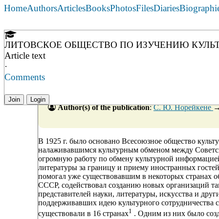
Home
Authors
Articles
Books
Photos
Files
Diaries
Biographi
ЛИТОВСКОЕ ОБЩЕСТВО ПО ИЗУЧЕНИЮ КУЛЬТУРЫ
Article text
·
Comments
Join
Login
Author(s) of the publication
:
С. Ю. Норейкене
В 1925 г. было основано Всесоюзное общество культ
налаживавшимся культурным обменом между Советск
огромную работу по обмену культурной информацией,
литературы за границу и приему иностранных госте
помогал уже существовавшим в некоторых странах о
СССР, содействовал созданию новых организаций та
представителей науки, литературы, искусства и дру
поддерживавших идею культурного сотрудничества со
1
существовали в 16 странах
. Одним из них было соз