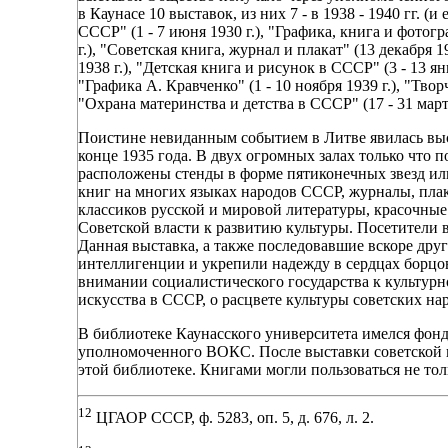
в Каунасе 10 выставок, из них 7 - в 1938 - 1940 гг. (
СССР" (1 - 7 июня 1930 г.), "Графика, книга и фотогр
г.), "Советская книга, журнал и плакат" (13 декабря 19
1938 г.), "Детская книга и рисунок в СССР" (3 - 13 я
"Графика А. Кравченко" (1 - 10 ноября 1939 г.), "Твор
"Охрана материнства и детства в СССР" (17 - 31 марта 
Поистине невиданным событием в Литве явилась выст
конце 1935 года. В двух огромных залах только что 
расположены стенды в форме пятиконечных звезд или
книг на многих языках народов СССР, журналы, плак
классиков русской и мировой литературы, красочны
Советской власти к развитию культуры. Посетители 
Данная выставка, а также последовавшие вскоре дру
интеллигенции и укрепили надежду в сердцах борцов
внимании социалистического государства к культурн
искусства в СССР, о расцвете культуры советских на
В библиотеке Каунасского университета имелся фонд
уполномоченного ВОКС. После выставки советской кн
этой библиотеке. Книгами могли пользоваться не тол
12
ЦГАОР СССР, ф. 5283, оп. 5, д. 676, л. 2.