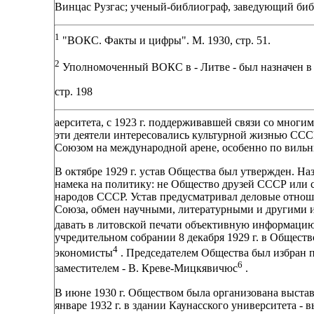
Винцас Рузгас; ученый-библиограф, заведующий биб
1
"ВОКС. Факты и цифры". М. 1930, стр. 51.
2
Уполномоченный ВОКС в - Литве - был назначен в авгу
стр. 198
аерситета, с 1923 г. поддерживавшей связи со мног
эти деятели интересовались культурной жизнью СС
Союзом на международной арене, особенно по вильн
В октябре 1929 г. устав Общества был утвержден. Наз
намека на политику: не Общество друзей СССР или 
народов СССР. Устав предусматривал деловые отно
Союза, обмен научными, литературными и другими и
давать в литовской печати объективную информаци
учредительном собрании 8 декабря 1929 г. в Общество
4
экономисты
. Председателем Общества был избран 
6
заместителем - В. Креве-Мицкявичюс
.
В июне 1930 г. Обществом была организована выставка
январе 1932 г. в здании Каунасского университета -