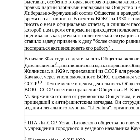
выставки, особенно вторая, которая отражала жизнь
правых партий злобными нападками на Общество и е
Либерально-буржуазный состав Общества и враждебн
время его активности. В отчетах ВОКС за 1930 г. о
писать о нем в официальных отчетах, и слишком пасс
которой нам время от времени приходится пользоват
оценивалось как результат политической ситуации -
ставило задачу привлечь к делу "более смелую ради
7
постараться активизировать его работу
.
В начале 30-х годов в деятельность Общества вклю
8
Домашявичюс
, пытавшийся создать отделение Общ
Жилинскас, в 1929 г. приехавший из СССР для руков
Каунасе, через уполномоченного ВОКС стремился ус
10
СССР
. Тем не менее в целом деятельность Обществ
ВОКС СССР посетило правление Общества - В. Креве
М. Биржишка отошел от руководства Обществом, и е
пришедший к антифашистским взглядам. Он сотрудни
издании легального журнала "Literatura", организов
3
ЦГА ЛитССР. Устав Литовского общества по изучен
в учреждении городского и уездного начальника Каун
4