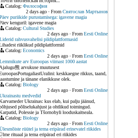
Почти библейская история...
Catalog:
Философия
2 days ago
·
From
Святослав Мартынов
Päev puriikide purustamisega: igavene magia
Päev kenguril: igavene magia
Catalog:
Cultural Studies
2 days ago
·
From
Eesti Online
Liderid rahvusvahelisi pildiplattformasid
Lihadest riiklikud pildiplattformid
Catalog:
Economics
2 days ago
·
From
Eesti Online
Lemmikute arv Euroopas viimast 1000 aastat
Ajalugu熊 arvukuse muutusest
EuroopasPortugaliastUralini: keskkaegne rikkus, taand,
taastumine ja tänane elanikkuse olek.
Catalog:
Biology
2 days ago
·
From
Eesti Online
Ukrainastu medvedid
Karvameder Ukrainas: kus elab, kui palju jäänud,
põhjused põliselukahjust ja ohtlikud toimingud.
Karpatid, Polessie ja Tšornobyli looduskaitseala.
Catalog:
Biology
2 days ago
·
From
Eesti Online
Ülesmõiste rüütel ja tema eripärad erinevatel riikides
Ülme rituaal ja tema eripärad eri riikides