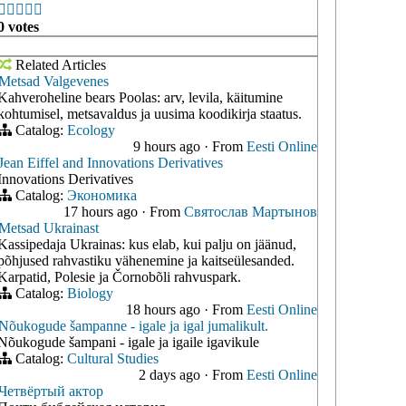





0 votes
Related Articles
Metsad Valgevenes
Kahveroheline bears Poolas: arv, levila, käitumine
kohtumisel, metsavaldus ja uusima koodikirja staatus.
Catalog:
Ecology
9 hours ago
·
From
Eesti Online
Jean Eiffel and Innovations Derivatives
Innovations Derivatives
Catalog:
Экономика
17 hours ago
·
From
Святослав Мартынов
Metsad Ukrainast
Kassipedaja Ukrainas: kus elab, kui palju on jäänud,
põhjused rahvastiku vähenemine ja kaitseülesanded.
Karpatid, Polesie ja Čornobõli rahvuspark.
Catalog:
Biology
18 hours ago
·
From
Eesti Online
Nõukogude šampanne - igale ja igal jumalikult.
Nõukogude šampani - igale ja igaile igavikule
Catalog:
Cultural Studies
2 days ago
·
From
Eesti Online
Четвёртый актор