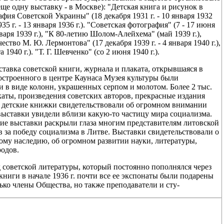
и еще одну выставку - в Москве): "Детская книга и рисунок в
афия Советской Украины" (18 декабря 1931 г. - 10 января 1932
35 г. - 13 января 1936 г.). "Советская фотография" (7 - 17 июня
нваря 1939 г.), "К 80-летию Шолом-Алейхема" (май 1939 г.),
чество М. Ю. Лермонтова" (17 декабря 1939 г. - 4 января 1940 г.),
1940 г.). "Т. Г. Шевченко" (со 2 июня 1940 г.).
авка советской книги, журнала и плаката, открывшаяся в
построенного в центре Каунаса Музея культуры были
 в виде колонн, украшенных серпом и молотом. Более 2 тыс.
аты, произведения советских авторов, прекрасные издания
е детские книжки свидетельствовали об огромном внимании
выставки увидели вблизи какую-то частицу мира социализма.
гие выставки раскрыли глаза многим представителям литовской
 за победу социализма в Литве. Выставки свидетельствовали о
ому наследию, об огромном развитии науки, литературы,
родов.
 советской литературы, который постоянно пополнялся через
иги в начале 1936 г. почти все ее экспонаты были подарены
ько члены Общества, но также преподаватели и сту-