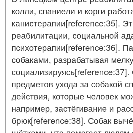
колли, спаниели и корги рабо
канистерапии[reference:35]. Э
реабилитации, социальной ад
психотерапии[reference:36]. 
собаками, разрабатывая мелк
социализируясь[reference:37]
предметов ухода за собакой 
действия, которые человек мо
например, застёгивание и рас
брюк[reference:38]. Собак вы
щётками, что помогает людям 