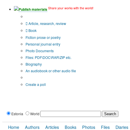
Share your works with the world!
Publish materials
Publication type?
Article, research, review
Book
Fiction prose or poetry
Personal journal entry
Photo Documents
Files: PDF\DOC\RAR\ZIP etc.
Biography
An audiobook or other audio file
Additional options:
Create a poll
Estonia
World
Home
Authors
Articles
Books
Photos
Files
Diaries