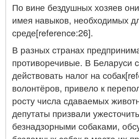
По вине бездушных хозяев они
имея навыков, необходимых д
среде[reference:26].
В разных странах предприним
противоречивые. В Беларуси с
действовать налог на собак[ref
волонтёров, привело к перепо
росту числа сдаваемых животны
депутаты призвали ужесточит
безнадзорными собаками, обсу
бездомных собак в места их п