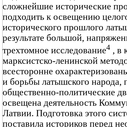
сложнейшие исторические про
подходить к освещению целого
исторического прошлого латы
результате большой, напряже
4
трехтомное исследование
, в
марксистско-ленинской метод
всесторонне охарактеризован
и борьбы латышского народа,
общественно-политические д
освещена деятельность Комму
Латвии. Подготовка этого сис
поставила историков перед н