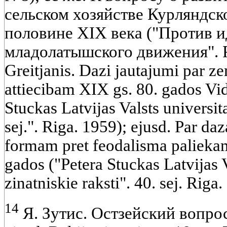
сельском хозяйстве Курляндск
половине XIX века ("Против 
младолатышского движения". Риг
Greitjanis. Dazi jautajumi par 
attiecibam XIX gs. 80. gados V
Stuckas Latvijas Valsts universit
sej.". Riga. 1959); ejusd. Par da
formam pret feodalisma paliekam
gados ("Petera Stuckas Latvijas V
zinatniskie raksti". 40. sej. Riga.
14
Я. Зутис. Остзейский вопрос 