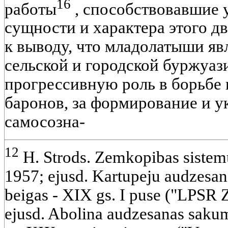
16
работы
, способствовавшие 
сущности и характера этого 
к выводу, что младолатыши яв
сельской и городской буржуаз
прогрессивную роль в борьбе
баронов, за формирование и 
самосозна-
12
H. Strods. Zemkopibas sistemu 
1957; ejusd. Kartupeju audzesan
beigas - XIX gs. I puse ("LPSR Z
ejusd. Abolina audzesanas sakum