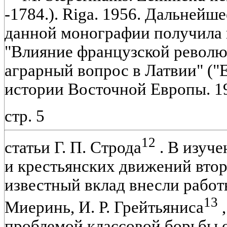
-1784.). Riga. 1956. Дальнейш
данной монографии получила в
"Влияние французской революц
аграрный вопрос в Латвии" ("
истории Восточной Европы. 196
стр. 5
12
статьи Г. П. Строда
. В изуче
и крестьянских движений вто
известный вклад внесли работ
13
Миеринь, И. Р. Грейтьяниса
,
проблемой классовой борьбы 