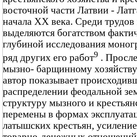
восточной части Латвии - Латг
начала XX века. Среди трудов
выделяются богатством фактич
глубиной исследования моног
9
ряд других его работ
. Просле
мызно- барщинному хозяйству
автор показывает происходивш
распределении феодальной зе
структуру мызного и крестьян
перемены в формах эксплуата
латышских крестьян, усиление
товарно-денежных отношений в