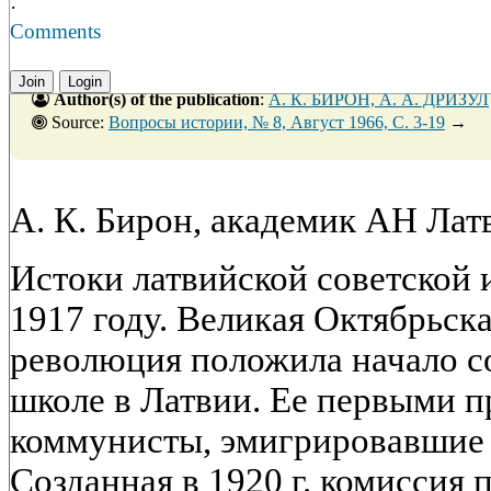
·
Comments
Join
Login
Author(s) of the publication
:
А. К. БИРОН, А. А. ДРИЗУЛ
Source:
Вопросы истории, № 8, Август 1966, C. 3-19
→
А. К. Бирон, академик АН Лат
Истоки латвийской советской 
1917 году. Великая Октябрьск
революция положила начало с
школе в Латвии. Ее первыми 
коммунисты, эмигрировавшие 
Созданная в 1920 г. комиссия 