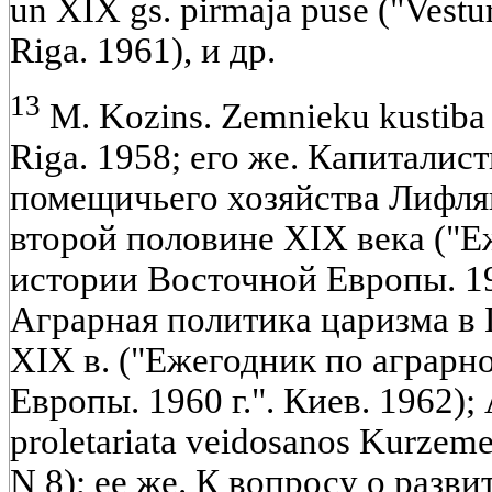
un XIX gs. pirmaja puse ("Vestur
Riga. 1961), и др.
13
M. Kozins. Zemnieku kustiba L
Riga. 1958; его же. Капиталис
помещичьего хозяйства Лифля
второй половине XIX века ("Е
истории Восточной Европы. 195
Аграрная политика царизма в 
XIX в. ("Ежегодник по аграрн
Европы. 1960 г.". Киев. 1962); 
proletariata veidosanos Kurzeme
N 8); ее же. К вопросу о разв