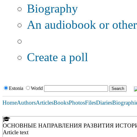
Biography
An audiobook or other 
Additional options:
Create a poll
Estonia
World
Home
Authors
Articles
Books
Photos
Files
Diaries
Biographi
ОСНОВНЫЕ НАПРАВЛЕНИЯ РАЗВИТИЯ ИСТОР
Article text