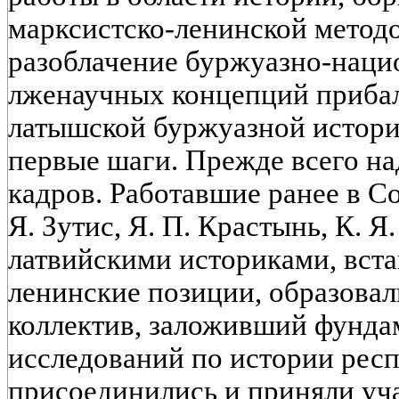
марксистско-ленинской методо
разоблачение буржуазно-наци
лженаучных концепций приба
латышской буржуазной истори
первые шаги. Прежде всего н
кадров. Работавшие ранее в С
Я. Зутис, Я. П. Крастынь, К. Я
латвийскими историками, вст
ленинские позиции, образова
коллектив, заложивший фунда
исследований по истории респ
присоединились и приняли уч