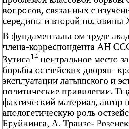
вопросов, связанных с изучен
середины и второй половины X
В фундаментальном труде ака
члена-корреспондента АН ССС
14
Зутиса
центральное место з
борьбы остзейских дворян- кр
эксплуатации латышского и эст
политические привилегии. Тщ
фактический материал, автор 
апологетическую роль остзейс
Бруйнинга, А. Траизе- Розенека