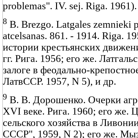
problemas". IV. sej. Riga. 1961).
8
B. Brezgo. Latgales zemnieki 
atcelsanas. 861. - 1914. Riga. 
истории крестьянских движени
гг. Рига. 1956; его же. Латгаль
залоге в феодально-крепостно
ЛатвССР. 1957, N 5), и др.
9
В. В. Дорошенко. Очерки агр
XVI веке. Рига. 1960; его же.
сельского хозяйства в Ливони
СССР", 1959, N 2); его же. М