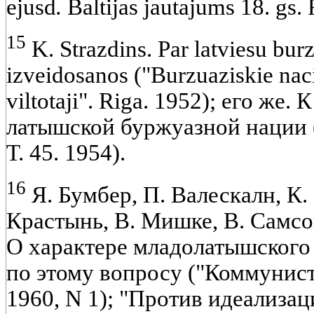
ejusd
.
Baltijas jautajums 18. gs. 
15
K. Strazdins. Par latviesu bur
izveidosanos ("Burzuaziskie nacio
viltotaji". Riga. 1952); его же
латышской буржуазной нации 
Т. 45. 1954).
16
Я. Бумбер, П. Валескалн, К. 
Крастынь, В. Мишке, В. Самсон
О характере младолатышского
по этому вопросу ("Коммунист
1960, N 1); "Против идеализа