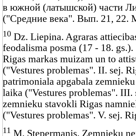
в южной (латышской) части Ли
("Средние века". Вып. 21, 22. 
10
Dz. Liepina. Agraras attiecib
feodalisma posma (17 - 18. gs.).
Rigas markas muizam un to atti
("Vestures problemas". II. sej. R
patrimoniala apgabala zemnieku 
laika ("Vestures problemas". III. 
zemnieku stavokli Rigas namni
("Vestures problemas". V. sej. Ri
11
M. Stepermanis. Zemnieku ne