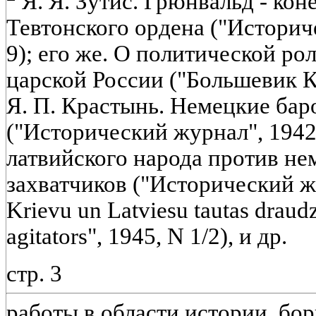
Я. Я. Зутис. Грюнвальд - ко
Тевтонского ордена ("Историч
9); его же. О политической ро
царской России ("Большевик Ка
Я. П. Крастынь. Немецкие бар
("Исторический журнал", 1942,
латвийского народа против не
захватчиков ("Исторический жу
Krievu un Latviesu tautas draud
agitators", 1945, N 1/2), и др.
стр. 3
работы в области истории, бор