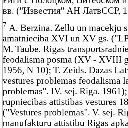
Риги с Полоцком, Витебском и
вв. ("Известия" АН ЛатвССР, 1
7
A. Berzina. Zellu un macekju s
amatnieciba XVI un XV gs. ("LP
M. Taube. Rigas transportsradni
feodalisma posma (XV - XVIII gs
1956, N 10); T. Zeids. Dazas Lat
vestures problemas feodalisma l
problemas". IV. sej. Riga. 1961);
rupniecibas attistibas vestures 18
("Vestures problemas". V. sej. Ri
manufakturu attistibu Rigas apka