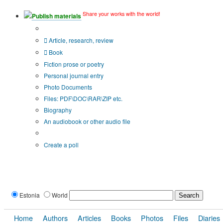
Share your works with the world!
Publish materials
Publication type?
Article, research, review
Book
Fiction prose or poetry
Personal journal entry
Photo Documents
Files: PDF\DOC\RAR\ZIP etc.
Biography
An audiobook or other audio file
Additional options:
Create a poll
Estonia
World
Home
Authors
Articles
Books
Photos
Files
Diaries