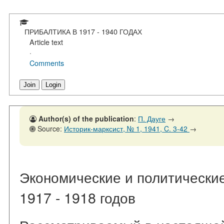
ПРИБАЛТИКА В 1917 - 1940 ГОДАХ
Article text
·
Comments
Join
Login
Author(s) of the publication
:
П. Дауге
→
Source:
Историк-марксист, № 1, 1941, C. 3-42
→
Экономические и политически
1917 - 1918 годов