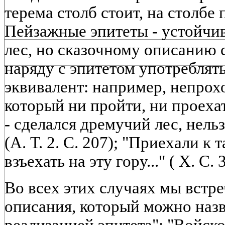
терема столб стоит, на столбе п
Пейзажные эпитеты - устойчив
лес, но сказочному описанию 
наряду с эпитетом употреблять
эквивалент: например, непрохо
который ни пройти, ни проеха
- сделался дремучий лес, нель
(А. Т. 2. С. 207); "Приехали к 
взъехать на эту гору..." ( X. С. 
Во всех этих случаях мы встр
описания, который можно назв