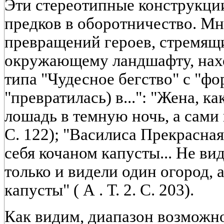
Эти стереотипные конструкци
предков в оборотничество. М
превращений героев, стремящ
окружающему ландшафту, нахо
типа "Чудесное бегство" с "ф
"превратилась) в...": "Жена, к
лошадь в темную ночь, а сами 
С. 122); "Василиса Прекрасная
себя кочаном капусты... Не ви
только и видели один огород, а
капусты" ( А . Т. 2. С. 203).
Как видим, диапазон возможн