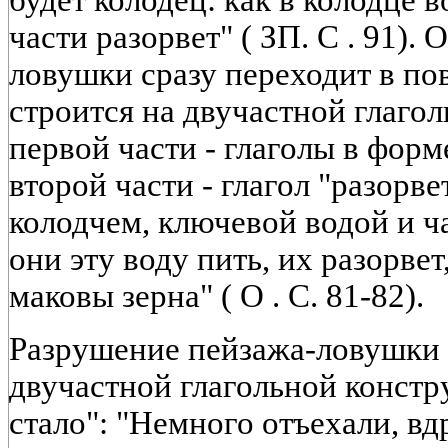
будет колодец: как в колодце 
части разорвет" ( ЗП. С . 91).
ловушки сразу переходит в по
строится на двучастной глагол
первой части - глаголы в форм
второй части - глагол "разорве
колодчем, ключевой водой и ч
они эту воду пить, их разорвет
маковы зерна" ( О . С. 81-82).
Разрушение пейзажа-ловушки 
двучастной глагольной констру
стало": "Немного отъехали, вд