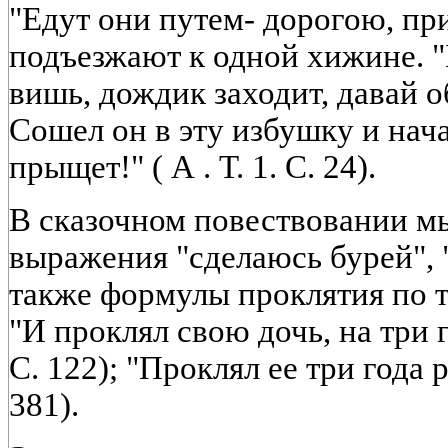
"Едут они путем- дорогою, при
подъезжают к одной хижине. "
вишь, дождик заходит, давай о
Сошел он в эту избушку и нача
прыщет!" ( А . Т. 1. С. 24).
В сказочном повествовании м
выражения "сделаюсь бурей", "
также формулы проклятия по т
"И проклял свою дочь, на три г
С. 122); "Проклял ее три года ре
381).