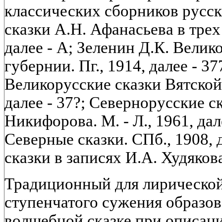
классических сборников русск
сказки А.Н. Афанасьева в трех т
далее - А; Зеленин Д.К. Вели
губернии. Пг., 1914, далее - 37
Великорусские сказки Вятской 
далее - 37?; Севернорусские с
Никифорова. М. - Л., 1961, дал
Северные сказки. СПб., 1908, 
сказки в записях И.А. Худякова.
Традиционный для лирическо
ступенчатого сужения образов
волшебной сказке при описан