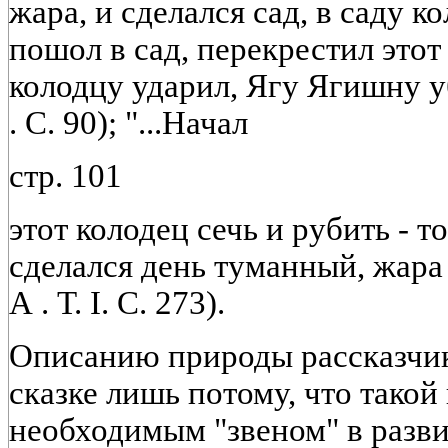
жара, и сделался сад, в саду кол
пошол в сад, перекрестил этот
колодцу ударил, Ягу Ягишну уб
. С. 90); "...Начал
стр. 101
этот колодец сечь и рубить - т
сделался день туманный, жара 
А . Т. I. С. 273).
Описанию природы рассказчик
сказке лишь потому, что такой
необходимым "звеном" в разв