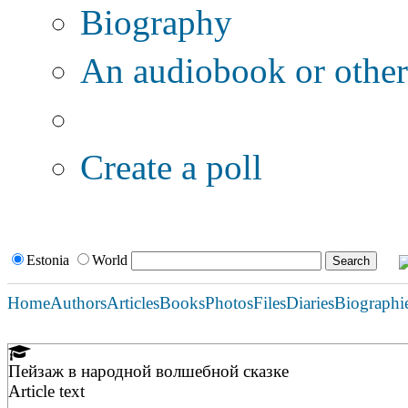
Biography
An audiobook or other 
Additional options:
Create a poll
Estonia
World
Home
Authors
Articles
Books
Photos
Files
Diaries
Biographi
Пейзаж в народной волшебной сказке
Article text