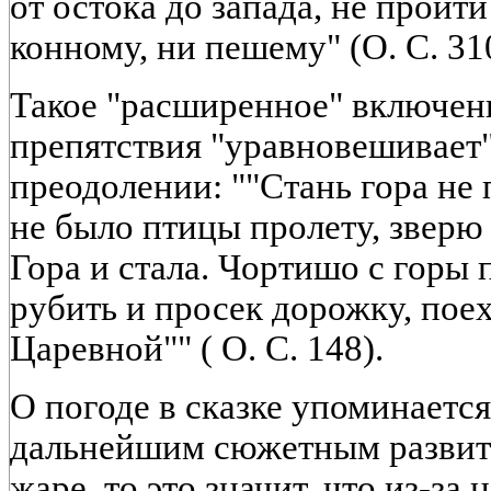
от остока до запада, не пройт
конному, ни пешему" (О. С. 31
Такое "расширенное" включен
препятствия "уравновешивает"
преодолении: ""Стань гора не
не было птицы пролету, зверю 
Гора и стала. Чортишо с горы п
рубить и просек дорожку, поех
Царевной"" ( О. С. 148).
О погоде в сказке упоминается 
дальнейшим сюжетным развитие
жаре, то это значит, что из-за