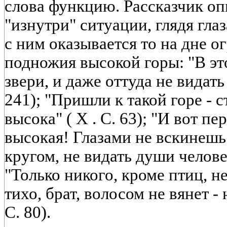
слова функцию. Рассказчик о
"изнутри" ситуации, глядя гла
с ним оказывается то на дне ог
подножия высокой горы: "В это
звери, и даже оттуда не видать 
241); "Пришли к такой горе - 
высока" ( X . С. 63); "И вот п
высокая! Глазами не вскинешь" 
кругом, не видать души человеч
"Только никого, кроме птиц, не 
тихо, брат, волосом не вянет - 
С. 80).