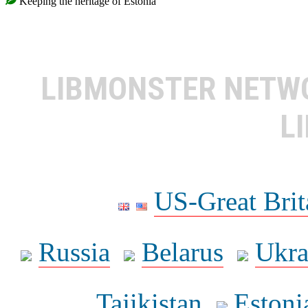
Keeping the heritage of Estonia
LIBMONSTER NET
L
US-Great Brit
Russia
Belarus
Ukra
Tajikistan
Estoni