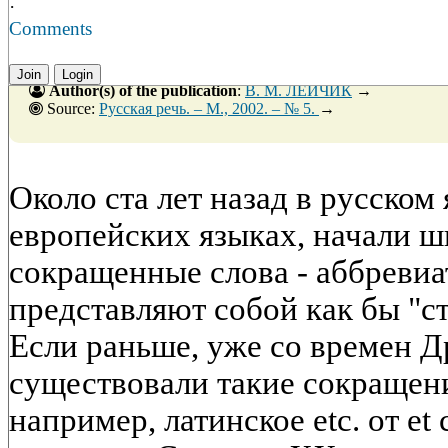
·
Comments
Join
Login
Author(s) of the publication
:
В. М. ЛЕЙЧИК
→
Source:
Русская речь. – М., 2002. – № 5.
→
Около ста лет назад в русском 
европейских языках, начали 
сокращенные слова - аббревиа
представляют собой как бы "с
Если раньше, уже со времен Д
существовали такие сокращени
например, латинское etc. от et c