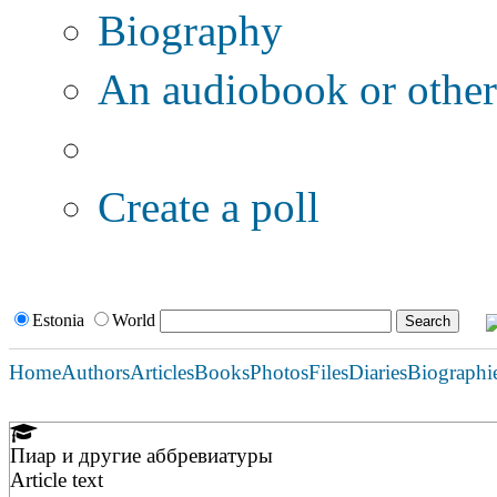
Biography
An audiobook or other 
Additional options:
Create a poll
Estonia
World
Home
Authors
Articles
Books
Photos
Files
Diaries
Biographi
Пиар и другие аббревиатуры
Article text