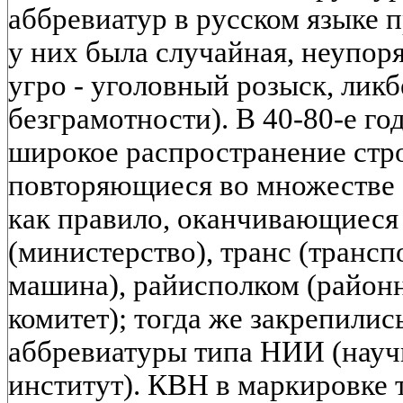
аббревиатур в русском языке п
у них была случайная, неупор
угро - уголовный розыск, ликб
безграмотности). В 40-80-е г
широкое распространение стр
повторяющиеся во множестве а
как правило, оканчивающиеся 
(министерство), транс (трансп
машина), райисполком (райо
комитет); тогда же закрепили
аббревиатуры типа НИИ (науч
институт). КВН в маркировке т