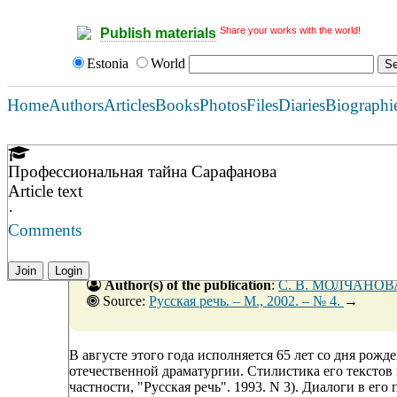
Share your works with the world!
Publish materials
Estonia
World
Home
Authors
Articles
Books
Photos
Files
Diaries
Biographi
Профессиональная тайна Сарафанова
Article text
·
Comments
Join
Login
Author(s) of the publication
:
С. В. МОЛЧАНОВ
Source:
Русская речь. – М., 2002. – № 4.
→
В августе этого года исполняется 65 лет со дня рож
отечественной драматургии. Стилистика его текстов 
частности, "Русская речь". 1993. N 3). Диалоги в ег