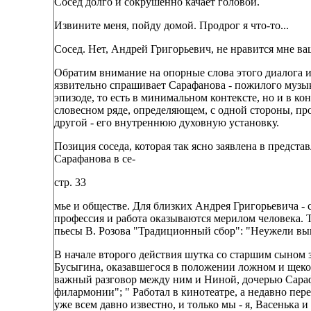
Сосед долго и сокрушенно качает головой.
Извините меня, пойду домой. Продрог я что-то...
Сосед. Нет, Андрей Григорьевич, не нравится мне ва
Обратим внимание на опорные слова этого диалога 
язвительно спрашивает Сарафанова - пожилого музыка
эпизоде, то есть в минимальном контексте, но и в ко
словесном ряде, определяющем, с одной стороны, пр
другой - его внутреннюю духовную установку.
Позиция соседа, которая так ясно заявлена в предст
Сарафанова в се-
стр. 33
мье и обществе. Для близких Андрея Григорьевича - 
профессия и работа оказываются мерилом человека. Т
пьесы В. Розова "Традиционный сбор": "Неужели выв
В начале второго действия шутка со старшим сыном 
Бусыгина, оказавшегося в положении ложном и щеко
важный разговор между ним и Ниной, дочерью Сарафа
филармонии"; " Работал в кинотеатре, а недавно пере
уже всем давно известно, и только мы - я, Васенька и