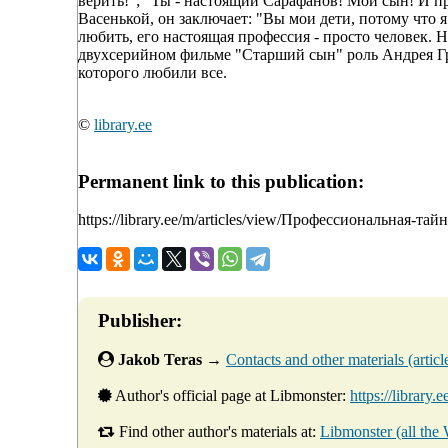
верить!"; "Ты - настоящий Сарафанов! Мой сын! И 
Васенькой, он заключает: "Вы мои дети, потому что 
любить, его настоящая профессия - просто человек. 
двухсерийном фильме "Старший сын" роль Андрея Г
которого любили все.
©
library.ee
Permanent link to this publication:
https://library.ee/m/articles/view/Профессиональная-та
Publisher:
Jakob Teras
→
Contacts and other materials (article
Author's official page at Libmonster:
https://library.e
Find other author's materials at:
Libmonster (all the