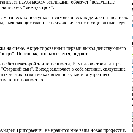
ганизует паузы между репликами, образует "воздушные
е написано, "между строк".
раматических поступков, психологических деталей и нюансов.
ды, выявляющие главные психологические и социальные черты
ажа на сцене. Акцентированный первый выход действующего
антрэ". Персонаж, что называется, подают.
о не без некоторой таинственности, Вампилов строит антрэ
и "Старший сын". Выход заключает в себе мотивы, связующие
вных чертах развитие как внешнего, так и внутреннего
ену почти полностью.
, Андрей Григорьевич, не нравится мне ваша новая профессия.