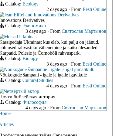
Catalog:
Ecology
2 days ago
·
From
Eesti Online
Jean Eiffel and Innovations Derivatives
Innovations Derivatives
Catalog:
Экономика
3 days ago
·
From
Святослав Мартынов
Metsad Ukrainast
Kassipedaja Ukrainas: kus elab, kui palju on jäänud,
põhjused rahvastiku vähenemine ja kaitseülesanded.
Karpatid, Polesie ja Čornobõli rahvuspark.
Catalog:
Biology
3 days ago
·
From
Eesti Online
Nõukogude šampanne - igale ja igal jumalikult.
Nõukogude šampani - igale ja igaile igavikule
Catalog:
Cultural Studies
4 days ago
·
From
Eesti Online
Четвёртый актор
Почти библейская история...
Catalog:
Философия
4 days ago
·
From
Святослав Мартынов
Home
›
Articles
›
Профессиональная тайна Сарафанова