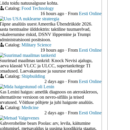
Liidu toidu natuusalgsuse kohta.
Catalog:
Food Technology
16 hours ago
·
From
Eesti Online
Uus USA nuklearne strateegia
Täpne analüüs uuest Ameerika Ühendriikide 2026.
aasta tsentraalne ülddoktrin: taktiline tuumarelvad,
eskaleerumise riskid, DSNV lõppemine ja Trumpi
administratsiooni positsioon.
Catalog:
Military Science
19 hours ago
·
From
Eesti Online
Suurimad maailmas tankerid
Suurimad maailmas tankrid: Knock Nevisi ajalugu,
laeva klassid VLCC ja ULCC, supertankritege TI
omadused. Laevakannuse ja suuruse rekordid
Catalog:
Shipbuilding
2 days ago
·
From
Eesti Online
Mida haigestunud oli Lenin
Kas Lenini haigus: ametlik diagnoos on ateroskleroos,
alternatiivne versioon on nevro-sifiliis ja teised
arvatused. Võitluse põhjete ja juhi haiguste analüüs.
Catalog:
Medicine
2 days ago
·
From
Eesti Online
Metsad Valgevenes
Kahveroheline bears Poolas: arv, levila, käitumine
kohtumisel, metsavaldus ja uusima koodikirja staatus.