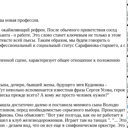
ша новая профессия.
и окаймляющий рефрен. После обычного приветствия сосед
нта - о работе. Это слово станет ключевым не только в этом
нтексте всей пьесы. Таким образом, мы будем говорить о
офессиональный и социальный статус Сарафанова-старшего, а с
авленной сцене, характеризует общее отношение к положению
сына, дочери, бывшей жены, будущего зятя Кудимова -
ут невольно вспоминается известная фраза Сергея Усова, героя
еска прежде всего? А кому же просто человек нужен?"
зашла достаточно далеко и поставила мнимого сына Володю
тливом, перед необходимостью серьезного выбора. Происходит
нова. Она объясняет: "Вот уже полгода, как он не работает в
шел в клуб железнодорожников. Играет там на танцах ". "... Это
 он - делаем вид, что он все еще в симфоническом оркестре. Это