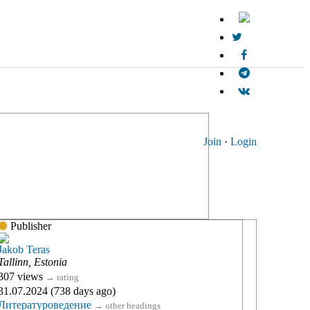
Join
·
Login
Publisher
Jakob Teras
Tallinn, Estonia
307 views
→
rating
31.07.2024 (738 days ago)
Литературоведение
→
other headings