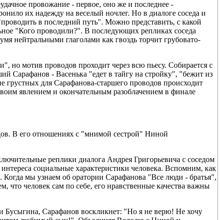
удачное провожание - первое, оно же и последнее -
онило их надежду на веселый ночлег. Но в диалоге соседа и
проводить в последний путь". Можно представить, с какой
ьное "Кого проводили?". В последующих репликах соседа
вумя нейтральными глаголами как гвоздь торчит грубовато-
и", но мотив проводов проходит через всю пьесу. Собирается с
 Сарафанов - Васенька "едет в тайгу на стройку", "бежит из
уне грустных для Сарафанова-старшего проводов происходит
 своим явлением и окончательным разоблачением в финале
дов. В его отношениях с "мнимой сестрой" Ниной
аключительные реплики диалога Андрея Григорьевича с соседом
 интереса социальные характеристики человека. Вспомним, как
. Когда мы узнаем об оратории Сарафанова "Все люди - братья",
, что человек сам по себе, его нравственные качества важны
и Бусыгина, Сарафанов воскликнет: "Но я не верю! Не хочу