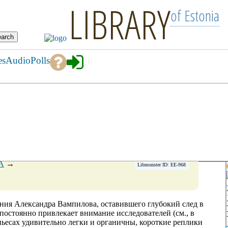
LIBRARY
of Estonia
es
Audio
Polls
А
→
Libmonster ID: EE-968
дения Александра Вампилова, оставившего глубокий след в
постоянно привлекает внимание исследователей (см., в
о пьесах удивительно легки и органичны, короткие реплики