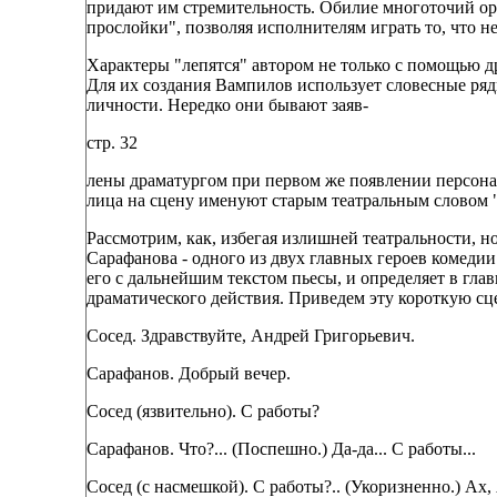
придают им стремительность. Обилие многоточий ор
прослойки", позволяя исполнителям играть то, что н
Характеры "лепятся" автором не только с помощью д
Для их создания Вампилов использует словесные ря
личности. Нередко они бывают заяв-
стр. 32
лены драматургом при первом же появлении персон
лица на сцену именуют старым театральным словом "
Рассмотрим, как, избегая излишней театральности, н
Сарафанова - одного из двух главных героев комеди
его с дальнейшим текстом пьесы, и определяет в гла
драматического действия. Приведем эту короткую сц
Сосед. Здравствуйте, Андрей Григорьевич.
Сарафанов. Добрый вечер.
Сосед (язвительно). С работы?
Сарафанов. Что?... (Поспешно.) Да-да... С работы...
Сосед (с насмешкой). С работы?.. (Укоризненно.) Ах