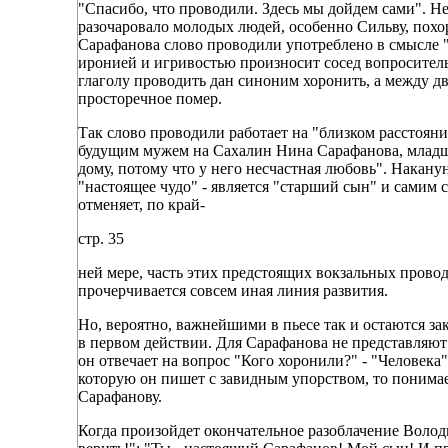
"Спасибо, что проводили. Здесь мы дойдем сами". Не
разочаровало молодых людей, особенно Сильву, похор
Сарафанова слово проводили употреблено в смысле "
иронией и игривостью произносит сосед вопросител
глаголу проводить дан синоним хоронить, а между д
просторечное помер.
Так слово проводили работает на "близком расстояни
будущим мужем на Сахалин Нина Сарафанова, младший
дому, потому что у него несчастная любовь". Накан
"настоящее чудо" - является "старший сын" и самим
отменяет, по край-
стр. 35
ней мере, часть этих предстоящих вокзальных прово
прочерчивается совсем иная линия развития.
Но, вероятно, важнейшими в пьесе так и остаются з
в первом действии. Для Сарафанова не представляют
он отвечает на вопрос "Кого хоронили?" - "Человека"
которую он пишет с завидным упорством, то понимаем
Сарафанову.
Когда произойдет окончательное разоблачение Волод