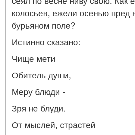
сеял по весне ниву свою. Как 
колосьев, ежели осенью пред 
бурьяном поле?
Истинно сказано:
Чище мети
Обитель души,
Меру блюди -
Зря не блуди.
От мыслей, страстей