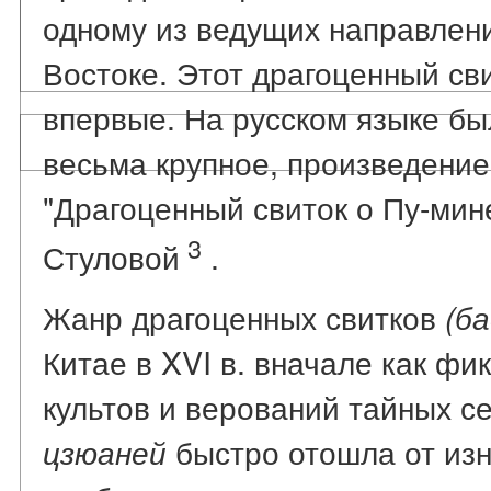
одному из ведущих направлен
Востоке. Этот драгоценный сви
впервые. На русском языке бы
весьма крупное, произведение
"Драгоценный свиток о Пу-мин
3
Стуловой
.
Жанр драгоценных свитков
(б
Китае в XVI в. вначале как ф
культов и верований тайных с
быстро отошла от из
цзюаней