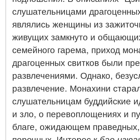
слушательницами драгоценных
являлись женщины из зажиточн
живущих замкнуто и общающи
семейного гарема, приход мон
драгоценных свитков были пр
развлечениями. Однако, безус
развлечение. Монахини стара
слушательницам буддийские и
и зло, о перевоплощениях и п
благе, ожидающем праведных,
порочных. Интерес к
бао цзюа