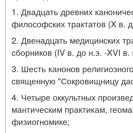
1. Двадцать древних каноничес
философских трактатов (X в. до 
2. Двенадцать медицинских тр
сборников (IV в. до н.э. -XVI в. н
3. Шесть канонов религиозног
священную "Сокровищницу да
4. Четыре оккультных произве
мантическим практикам, геома
физиогномике;