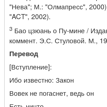
"Нева"; М.: "Олмапресс", 2000)
"ACT", 2002).
3
Бао цзюань о Пу-мине / Издани
коммент. Э.С. Стуловой. М., 1
Перевод
[Вступление]:
Ибо известно: Закон
Вовек не погаснет, ведь он
Есть ничто.