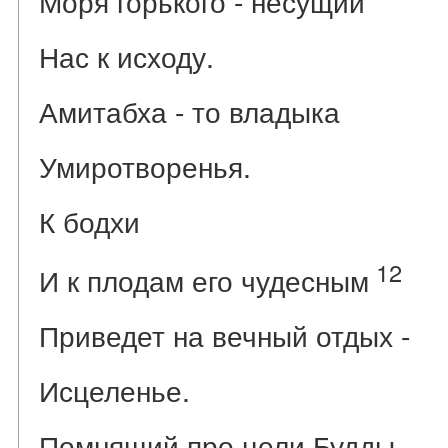
Моря горького - несущий
Нас к исходу.
Амитабха - то владыка
Умиротворенья.
К бодхи
12
И к плодам его чудесным
Приведет на вечный отдых -
Исцеленье.
Помнящий про цели Будды -