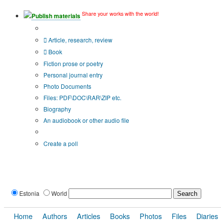
Share your works with the world!
Publish materials
Publication type?
Article, research, review
Book
Fiction prose or poetry
Personal journal entry
Photo Documents
Files: PDF\DOC\RAR\ZIP etc.
Biography
An audiobook or other audio file
Additional options:
Create a poll
Estonia
World
Home
Authors
Articles
Books
Photos
Files
Diaries