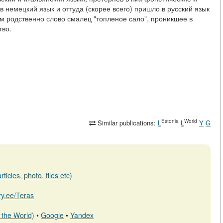
 немецкий язык и оттуда (скорее всего) пришло в русский язык
м родственно слово смалец "топленое сало", проникшее в
тво.
Estonia
World
Similar publications:
L
L
Y
G
ticles, photo, files etc)
ary.ee/Teras
 the World)
•
Google
•
Yandex