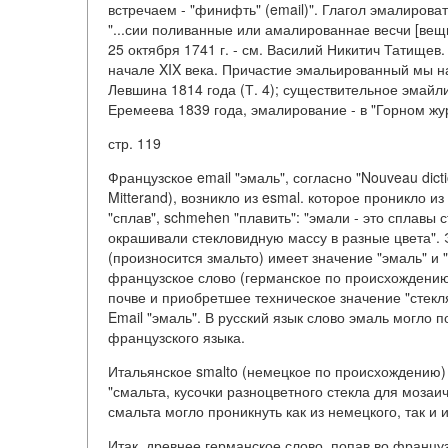
встречаем - "финифть" (email)". Глагол эмалироват
"...сии поливанные или амалированнае весчи [вещи.
25 октября 1741 г. - см. Василий Никитич Татищев.
начале XIX века. Причастие эмальированный мы н
Левшина 1814 года (Т. 4); существительное эмайли
Еремеева 1839 года, эмалирование - в "Горном журн
стр. 119
Французское email "эмаль", согласно "Nouveau diction
Mitterand), возникло из esmal. которое проникло и
"сплав", schmehen "плавить": "эмали - это сплав
окрашивали стекловидную массу в разные цвета". Э
(произносится змальто) имеет значение "эмаль" и "сма
французское слово (германское по происхождени
почве и приобретшее техническое значение "стекля
Email "эмаль". В русский язык слово эмаль могло п
французского языка.
Итальянское smalto (немецкое по происхождению)
"смальта, кусочки разноцветного стекла для мозаи
смальта могло проникнуть как из немецкого, так и 
Итак, древнее германское слово, попав во француз