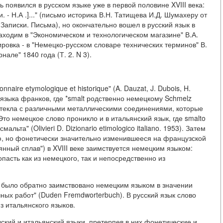
ь появился в русском языке уже в первой половине XVIII века:
 - Н.А .]..." (письмо историка В.Н. Татищева И.Д. Шумахеру от
 Записки. Письма), но окончательно вошел в русский язык в
аходим в "Экономическом и технологическом магазине" В.А.
ровка - в "Немецко-русском словаре технических терминов" В.
але" 1840 года (Т. 2. N 3).
naire etymologique et historique" (A. Dauzat, J. Dubois, H.
з языка франков, где *smalt родственно немецкому Schmelz
ы стекла с различными металлическими соединениями, которые
то немецкое слово проникло и в итальянский язык, где smalto
льта" (Olivieri D. Dizionario etimologico italiano. 1953). Затем
ю, но фонетически значительно изменившееся на французской
нный сплав") в XVIII веке заимствуется немецким языком:
опасть как из немецкого, так и непосредственно из
 было обратно заимствовано немецким языком в значении
чных работ" (Duden Fremdworterbuch). В русский язык слово
из итальянского языков.
ский и итальянский языки, претерпев в них фонетические и