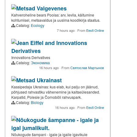
Metsad Valgevenes
Kahveroheline bears Poolas: arv, levila, käitumine
kohtumisel, metsavaldus ja uusima koodikirja staatus.
Catalog:
Ecology
7 hours ago
·
From
Eesti Online
Jean Eiffel and Innovations
Derivatives
Innovations Derivatives
Catalog:
Экономика
16 hours ago
·
From
Святослав Мартынов
Metsad Ukrainast
Kassipedaja Ukrainas: kus elab, kui palju on jäänud,
põhjused rahvastiku vähenemine ja kaitseülesanded.
Karpatid, Polesie ja Čornobõli rahvuspark.
Catalog:
Biology
16 hours ago
·
From
Eesti Online
Nõukogude šampanne - igale ja
igal jumalikult.
Nõukogude šampani - igale ja igaile igavikule