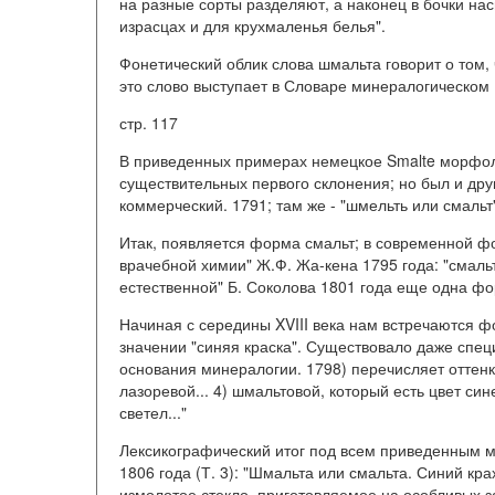
на разные сорты разделяют, а наконец в бочки на
израсцах и для крухмаленья белья".
Фонетический облик слова шмальта говорит о том, 
это слово выступает в Словаре минералогическом 
стр. 117
В приведенных примерах немецкое Smalte морфол
существительных первого склонения; но был и друг
коммерческий. 1791; там же - "шмельть или смальт"
Итак, появляется форма смальт; в современной 
врачебной химии" Ж.Ф. Жа-кена 1795 года: "смальт
естественной" Б. Соколова 1801 года еще одна фо
Начиная с середины XVIII века нам встречаются фо
значении "синяя краска". Существовало даже спе
основания минералогии. 1798) перечисляет оттенки с
лазоревой... 4) шмальтовой, который есть цвет син
светел..."
Лексикографический итог под всем приведенным м
1806 года (Т. 3): "Шмальта или смальта. Синий кра
измолотое стекло, приготовляемое на особливых за