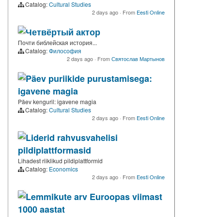
Catalog:
Cultural Studies
2 days ago
·
From
Eesti Online
Четвёртый актор
Почти библейская история...
Catalog:
Философия
2 days ago
·
From
Святослав Мартынов
Päev puriikide purustamisega:
igavene magia
Päev kenguril: igavene magia
Catalog:
Cultural Studies
2 days ago
·
From
Eesti Online
Liderid rahvusvahelisi
pildiplattformasid
Lihadest riiklikud pildiplattformid
Catalog:
Economics
2 days ago
·
From
Eesti Online
Lemmikute arv Euroopas viimast
1000 aastat