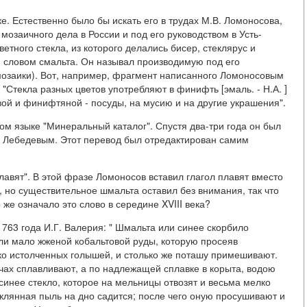
е. Естественно было бы искать его в трудах М.В. Ломоносова,
озаичного дела в России и под его руководством в Усть-
тного стекла, из которого делались бисер, стеклярус и
я словом смальта. Он называл производимую под его
мозаики). Вот, например, фрагмент написанного Ломоносовым
 "Стекла разных цветов употребляют в финифть [эмаль. - Н.А. ]
й и финифтяной - посуды, на мусию и на другие украшения".
ом языке "Минеральный каталог". Спустя два-три года он был
И. Лебедевым. Этот перевод был отредактирован самим
плавят". В этой фразе Ломоносов вставил глагол плавят вместо
 но существительное шмальта оставил без внимания, так что
 же означало это слово в середине XVIII века?
1763 года И.Г. Валерия: " Шмальта или синее скорбило
или мало жженой кобальтовой руды, которую просеяв
ко истолченных голышей, и столько же поташу примешивают.
ах сплавливают, а по надлежащей сплавке в корыта, водою
инее стекло, которое на мельницы отвозят и весьма мелко
еклянная пыль на дно садится; после чего оную просушивают и