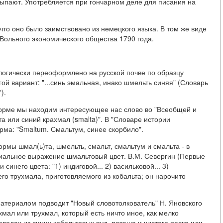
сыпают. Употребляется при гончарном деле для писания на
что оно было заимствовано из немецкого языка. В том же виде
Вольного экономического общества 1790 года.
огически переоформлено на русской почве по образцу
ой вариант: "...синь эмальная, инако шмельть синяя" (Словарь
).
форме мы находим интересующее нас слово во "Всеобщей и
а или синий крахмал (smalta)". В "Словаре истории
рма: "Smaltum. Смальтум, синее скорбило".
рмы шмал(ь)та, шмельть, смальт, смальтум и смальта - в
циальное выражение шмальтовый цвет. В.М. Севергин (Первые
инего цвета: "1) индиговой... 2) васильковой... 3)
его трухмала, приготовляемого из кобальта; он нарочито
атериалом подводит "Новый словотолкователь" Н. Яновского
хмал или трухмал, который есть ничто иное, как мелко
водах из синих кобольтовых руд, поташа и чистого песка или