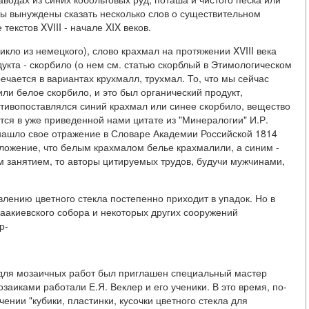
 мы вынуждены сказать несколько слов о существительном
екстов XVIII - начале XIX веков.
икло из немецкого), слово крахмал на протяжении XVIII века
укта - скорбило (о нем см. статью скорблый в Этимологическом
ечается в вариантах крухмалл, трухмал. То, что мы сейчас
и белое скорбило, и это был органический продукт,
тивопоставлялся синий крахмал или синее скорбило, вещество
тся в уже приведенной нами цитате из "Минералогии" И.Р.
 нашло свое отражение в Словаре Академии Российской 1814
положение, что белым крахмалом белье крахмалили, а синим -
им занятием, то авторы цитируемых трудов, будучи мужчинами,
лению цветного стекла постепенно приходит в упадок. Но в
саакиевского собора и некоторых других сооружений
р-
и для мозаичных работ был приглашен специальный мастер
аиками работали Е.Я. Веклер и его ученики. В это время, по-
нии "кубики, пластинки, кусочки цветного стекла для