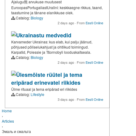
Ajalugu熊 arvukuse muutusest
EuroopasPortugaliastUralini: keskkaegne rikkus, taand,
taastumine ja tänane elanikkuse olek.
Catalog:
Biology
2 days ago
·
From
Eesti Online
Ukrainastu medvedid
Karvameder Ukrainas: kus elab, kui palju jäänud,
põhjused põliselukahjust ja ohtlikud toimingud.
Karpatid, Polessie ja Tšornobyli looduskaitseala.
Catalog:
Biology
2 days ago
·
From
Eesti Online
Ülesmõiste rüütel ja tema
eripärad erinevatel riikides
Ülme rituaal ja tema eripärad eri riikides
Catalog:
Lifestyle
3 days ago
·
From
Eesti Online
Home
›
Articles
›
Эмаль и смальта