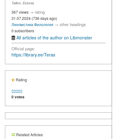
Tallinn, Estonia
→
rating
367 views
31.07.2024 (736 days ago)
→
other headings
Лингвистика
Филология
0 subscribers
All articles of the author on Libmonster
Official page:
https://library.ee/Teras
Rating





0 votes
Related Articles