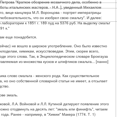
 Петрова "Краткое обозрение мозаичного дела, особенно в
аботы итальянских мастеров. - Н.А .], увиденный Михаилом
о, вице-канцлера М.Л. Воронцова - портрет императрицы
любознательность, что он изобрел свою смальту". И далее:
в лаборатории к 1851 г. 189 пуд на 5376 руб. На выделку смальт
91 к."
нам еще понадобится.
 сейчас) не вошло в широкое употребление. Оно было известно
клоделам, химикам, искусствоведам. Этим, скорее всего,
оде этого слова. Так, в Энциклопедическом словаре Брокгауза
ставляемая из множества кусков и штифтиков смальта... [панно]
ика слово смальта - женского рода. Как существительное
а, но оно собственной словарной статьи не имеет, а отсылает
дство.
ове эмаль.
ковой, Л.А. Войновой и Л.Л. Кутиной датируют появление этого
можно отодвинуть на десять лет: "эмаль или финифть", читаем
года. Ранее - например, в "Химии" Макера (1774. Т. 1)