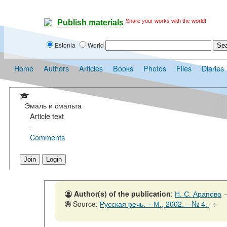
Share your works with the world!
Publish materials
Estonia
World
Home
Authors
Articles
Books
Photos
Files
Diaries
Эмаль и смальта
Article text
·
Comments
Join
Login
Author(s) of the publication
:
Н. С. Арапова
Source:
Русская речь. – М., 2002. – № 4.
→