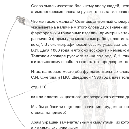
Слово эмаль известно большему числу людей, неже
этимологические словари русского языка включают
Что же такое смальта? Семнадцатитомный словарь
указывает на наличие у этого слова двух значений: 
фарфоровых и гончарных изделий [примеры из текс
различной формы для мозаичных работ; пластинка, 
века]". В лексикографической ссылке указывается
В.И. Даля 1863 года и что оно восходит к немецком
Толковом словаре русского языка под ред. Д.Н. Уш
к итальянскому smalto, а всю статью предваряет п
Итак, на первое место оба фундаментальных слова
С.И. Ожегова и Н.Ю. Шведовой 1996 года дает толь
стр. 116
ки или пластинки цветного непрозрачного стекла д
Мы бы добавили еще одно значение - художествен
стекла, например:
Храм украшен замечательными смальтами, из кото
а смальты как новенькие.