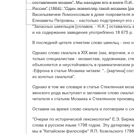
составления мозаик". Мы находим его в книге П.И.
России" (1864): "Один экземпляр такой мозаики [р
Васильевичем Ломоносовым в доме покровителя ег
Елизаветы Петровны, - настолько подстрекнул его 
"Запасных шмельцов [сплавов. - Н.А .] оставалось 
и на содержание заведения употреблено 18 675 р. 
В последней цитате отметим слово шмельц - оно 
Однако слово смальта в XIX веке (как, впрочем, и
только специалистам - мозаистам, художникам, сте
объясняется и неустойчивость в грамматическом р
-Ефрона в статье Мозаика читаем: "...[картина] со
из золотых смальтов".
Однако в том же словаре в статье Стеклянная моза
женского рода выступает и заглавное слово смальт
читателя к статьям Мозаика и Стеклянное произво
Оставим на время слово смальта и поговорим о сл
"Очерки по исторической лексикологии" Е.Э. Биржа
слова в русском языке 1798 годом. Эту датировку 
мы в "Китайском философе" Я.П. Козельского 1788 