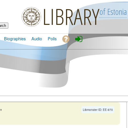
LIBRARY
of Estonia
Biographies
Audio
Polls
→
Libmonster ID: EE-970