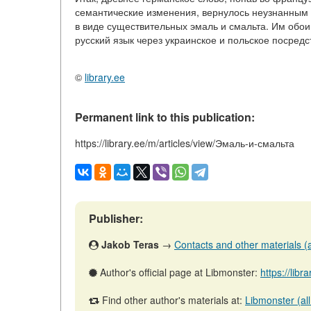
семантические изменения, вернулось неузнанным в
в виде существительных эмаль и смальта. Им обои
русский язык через украинское и польское посредс
©
library.ee
Permanent link to this publication:
https://library.ee/m/articles/view/Эмаль-и-смальта
Publisher:
Jakob Teras
→
Contacts and other materials (ar
Author's official page at Libmonster:
https://libr
Find other author's materials at:
Libmonster (all