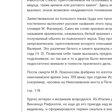
кварца, также кремня или рогового камня". Здесь
крахмал, иначе возможно неадекватное понимание т
Заимствованное из польского языка (куда оно прон
постепенно вытесняет русское название этого прод
словаре М. Фасмера). Само же слово крахмал встр
называем крахмалом, называлось белый крахмал ил
получаемый обычно из пшеничного зерна. Ему про
неорганическое, приготовление которого описывае
Валерия. Это различие белого и синего крахмала
года (Ч. 3). Позволим себе также высказать пред
подсинивали, но так как и то и другое было женск
недостаточно вникали в тонкости прачечного дела.
После смерти М.В. Ломоносова фабрика по изготов
николаевское время (нач. XIX века) при отделке И
(например, часовни на Николаевском мосту в Пете
стр. 118
бурге) интерес к мозаикам возродился. Из Итали
Винченцо Рафаэлли, но еще до его приезда над моз
видимому, и сформировался термин смальта в значе