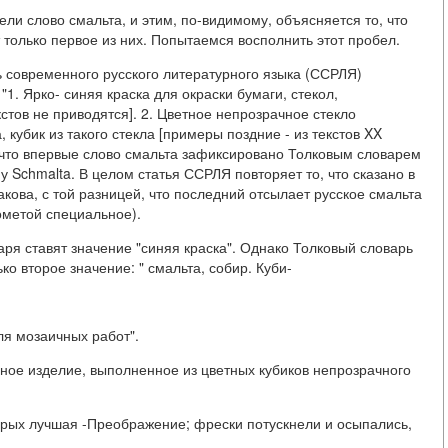
ли слово смальта, и этим, по-видимому, объясняется то, что
 только первое из них. Попытаемся восполнить этот пробел.
 современного русского литературного языка (ССРЛЯ)
"1. Ярко- синяя краска для окраски бумаги, стекол,
тов не приводятся]. 2. Цветное непрозрачное стекло
кубик из такого стекла [примеры поздние - из текстов XX
, что впервые слово смальта зафиксировано Толковым словарем
у Schmalta. В целом статья ССРЛЯ повторяет то, что сказано в
акова, с той разницей, что последний отсылает русское смальта
ометой специальное).
ря ставят значение "синяя краска". Однако Толковый словарь
ко второе значение: " смальта, собир. Куби-
ля мозаичных работ".
ное изделие, выполненное из цветных кубиков непрозрачного
рых лучшая -Преображение; фрески потускнели и осыпались,