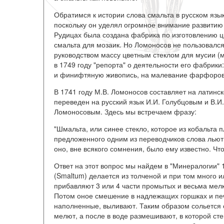
Обратимся к истории слова смальта в русском язык
поскольку он уделял огромное внимание развитию м
Рудицах была создана фабрика по изготовлению цве
смальта для мозаик. Но Ломоносов не пользовалс
руководством массу цветным стеклом для мусии (
в 1749 году "репорта" о деятельности его фабрики:
и финифтяную живопись, на малевание фарфорово
В 1741 году М.В. Ломоносов составляет на латинск
переведен на русский язык И.И. Голубцовым и В.
Ломоносовым. Здесь мы встречаем фразу:
"Шмальта, или синее стекло, которое из кобальта 
предложенного одним из переводчиков слова льют,
оно, вне всякого сомнения, было ему известно. Что
Ответ на этот вопрос мы найдем в "Минералогии" 
(Smaltum) делается из толченой и при том много 
прибавляют 3 или 4 части промытых и весьма мел
Потом оное смешение в надлежащих горшках и печ
наполненные, выливают. Таким образом сольется с
мелют, а после в воде размешивают, в которой ст