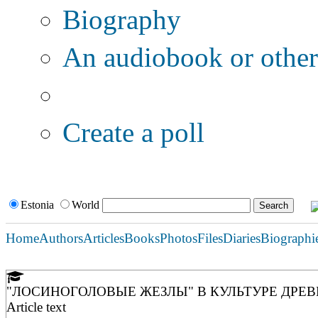
Biography
An audiobook or other 
Additional options:
Create a poll
Estonia
World
Home
Authors
Articles
Books
Photos
Files
Diaries
Biographi
"ЛОСИНОГОЛОВЫЕ ЖЕЗЛЫ" В КУЛЬТУРЕ ДРЕВ
Article text