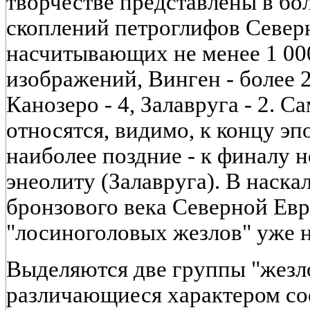
творчестве представлены в б
скоплений петроглифов Северн
насчитывающих не менее 1 000
изображений, Винген - более 2
Канозеро - 4, Залавруга - 2. С
относятся, видимо, к концу эп
наиболее поздние - к финалу н
энеолиту (Залавруга). В наска
бронзового века Северной Ев
"лосиноголовых жезлов" уже н
Выделяются две группы "жезло
различающиеся характером со