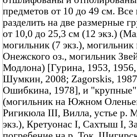
предметов от 10 до 49 см. Все 
разделить на две размерные г
от 10,0 до 25,3 см (12 экз.) (
могильник (7 экз.), могильни
Онежского оз., могильник Зве
Модлона) [Гурина, 1953, 1956
Шумкин, 2008; Zagorskis, 1987
Ошибкина, 1978], и "крупные" -
(могильник на Южном Оленьем 
Ригикюла III, Вилла, устье р.
экз.), Кретуонас I, Сахтыш I, З
погребение на р. Ток, Шигирск