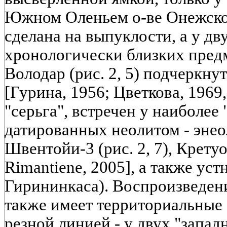
Южном Оленьем о-ве Онежского 
сделана на выпуклости, а у дв
хронологически близких пред
Володар (рис. 2, 5) подчеркну
[Гурина, 1956; Цветкова, 1969,
"серьга", встречен у наиболее
датированных неолитом - энео
Швентойи-3 (рис. 2, 7), Кретуо
Rimantiene, 2005], а также ус
Гирининкаса). Воспроизведен
также имеет территориальные 
резной линией - у двух "запад