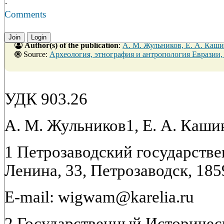
·
Comments
Join
Login
Author(s) of the publication
:
А. М. Жульников, Е. А. Каш
Source:
Археология, этнография и антропология Евразии, № 2, 30 июня
УДК 903.26
А. М. Жульников1, Е. А. Каши
1 Петрозаводский государстве
Ленина, 33, Петрозаводск, 185
E-mail: wigwam@karelia.ru
2 Государственный Историческ