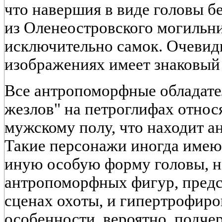
что навершия в виде головы бе
из Оленеостровского могильн
исключительно самок. Очевидн
изображениях имеет знаковый 
Все антропоморфные обладате
жезлов" на петроглифах относя
мужскому полу, что находит а
Такие персонажи иногда имею
иную особую форму головы, н
антропоморфных фигур, предст
сценах охоты, и гипертрофир
особенности, вероятно, подче