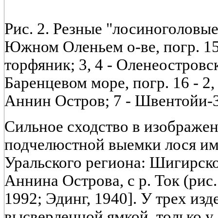
Рис. 2. Резные "лосиноголовые
Южном Оленьем о-ве, погр. 15
торфяник; 3, 4 - Оленеостров
Баренцевом море, погр. 16 - 2, 
Аннин Остров; 7 - Швентойи-3;
Сильное сходство в изображени
подчелюстной выемки лося им
Уральского региона: Шигирског
Аннина Острова, с р. Ток (рис. 
1992; Эдинг, 1940]. У трех из
высверленной ямкой, только у 