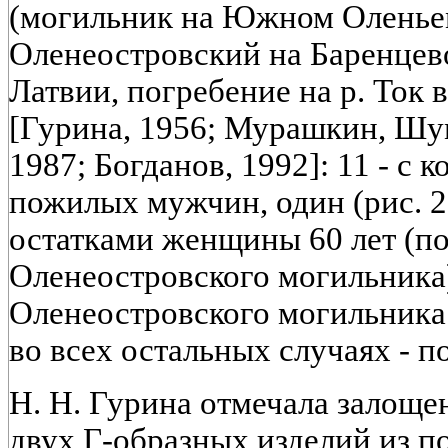
(могильник на Южном Оленьем
Оленеостровский на Баренцев
Латвии, погребение на р. Ток 
[Гурина, 1956; Мурашкин, Шум
1987; Богданов, 1992]: 11 - с 
пожилых мужчин, один (рис. 2,
остатками женщины 60 лет (пог
Оленеостровского могильника).
Оленеостровского могильника 
во всех остальных случаях - п
Н. Н. Гурина отмечала залоще
двух Г-образных изделий из п