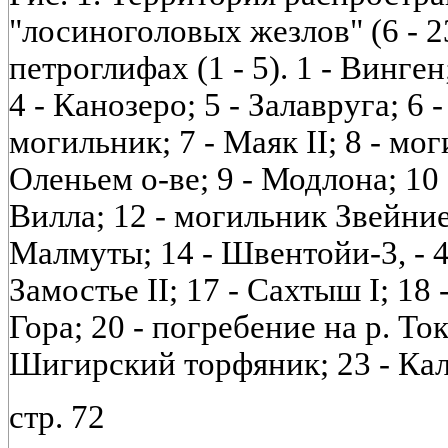
"лосиноголовых жезлов" (6 - 2
петроглифах (1 - 5). 1 - Винген
4 - Канозеро; 5 - Залавруга; 6
могильник; 7 - Маяк II; 8 - м
Оленьем о-ве; 9 - Модлона; 10 
Вилла; 12 - могильник Звейниек
Малмуты; 14 - Швентойи-3, - 4;
Замостье II; 17 - Сахтыш I; 18
Гора; 20 - погребение на р. То
Шигирский торфяник; 23 - Ка
стр. 72