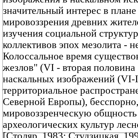
значительный интерес в плане
мировоззрения древних жителе
изучения социальной структу
коллективов эпох мезолита - н
Колоссальное время существо
жезлов" (VI - вторая половина I
наскальных изображений (VI-II
территориальное распростране
Северной Европы), бесспорно
мировоззренческую общность 
археологических культур лес
[Столяр, 1983; Студзицкая, 199