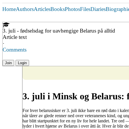
Home
Authors
Articles
Books
Photos
Files
Diaries
Biographi
3. juli - fødselsdag for uavhengige Belarus på alltid
Article text
·
Comments
Join
Login
3. juli i Minsk og Belarus: f
For hver belarusisker er 3. juli ikke bare en rød dato i kal
når tårer av glede renner ned over veteranenes kind, og u
har blitt startpunktet for en ny liv for hele landet. Tre or
lyder i hvert hjørne av Belarus i over åtti år. Hver år bli