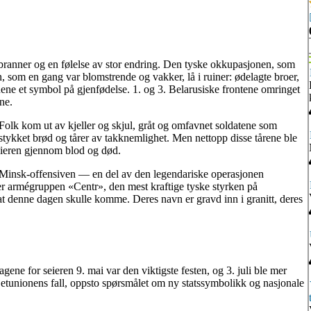
branner og en følelse av stor endring. Den tyske okkupasjonen, som
, som en gang var blomstrende og vakker, lå i ruiner: ødelagte broer,
ene et symbol på gjenfødelse. 1. og 3. Belarusiske frontene omringet
ne.
Folk kom ut av kjeller og skjul, gråt og omfavnet soldatene som
 stykket brød og tårer av takknemlighet. Men nettopp disse tårene ble
eieren gjennom blod og død.
å Minsk-offensiven — en del av den legendariske operasjonen
ker armégruppen «Centr», den mest kraftige tyske styrken på
r at denne dagen skulle komme. Deres navn er gravd inn i granitt, deres
Dagene for seieren 9. mai var den viktigste festen, og 3. juli ble mer
jetunionens fall, oppsto spørsmålet om ny statssymbolikk og nasjonale