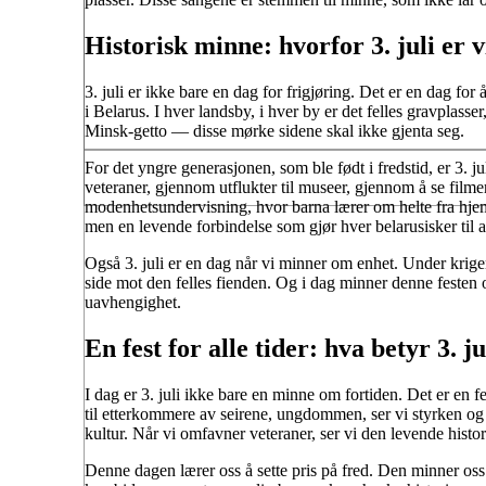
Historisk minne: hvorfor 3. juli er v
3. juli er ikke bare en dag for frigjøring. Det er en dag fo
i Belarus. I hver landsby, i hver by er det felles gravplasse
Minsk-getto — disse mørke sidene skal ikke gjenta seg.
For det yngre generasjonen, som ble født i fredstid, er 3. 
veteraner, gjennom utflukter til museer, gjennom å se fi
modenhetsundervisning, hvor barna lærer om helte fra hjeml
men en levende forbindelse som gjør hver belarusisker til ar
Også 3. juli er en dag når vi minner om enhet. Under krige
side mot den felles fienden. Og i dag minner denne festen 
uavhengighet.
En fest for alle tider: hva betyr 3. ju
I dag er 3. juli ikke bare en minne om fortiden. Det er en 
til etterkommere av seirene, ungdommen, ser vi styrken og kr
kultur. Når vi omfavner veteraner, ser vi den levende histor
Denne dagen lærer oss å sette pris på fred. Den minner oss o