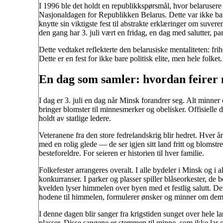
I 1996 ble det holdt en republikkspørsmål, hvor belarusere s
Nasjonaldagen for Republikken Belarus. Dette var ikke bare
knytte sin viktigste fest til abstrakte erklæringer om suvere
den gang har 3. juli vært en fridag, en dag med salutter, par
Dette vedtaket reflekterte den belarusiske mentaliteten: frih
Dette er en fest for ikke bare politisk elite, men hele folket.
En dag som samler: hvordan feirer 
I dag er 3. juli en dag når Minsk forandrer seg. Alt minner
bringer blomster til minnesmerker og obelisker. Offisielle 
holdt av statlige ledere.
Veteranene fra den store fedrelandskrig blir hedret. Hver å
med en rolig glede — de ser igjen sitt land fritt og bloms
besteforeldre. For seieren er historien til hver familie.
Folkefester arrangeres overalt. I alle bydeler i Minsk og i 
konkurranser. I parker og plasser spiller blåseorkester, de 
kvelden lyser himmelen over byen med et festlig salutt. De
hodene til himmelen, formulerer ønsker og minner om dem 
I denne dagen blir sanger fra krigstiden sunget over hele l
plasser. Disse sangene er stemmen til minne, som ikke lar oss 