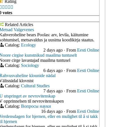
Rating





0 votes
Related Articles
Metsad Valgevenes
Kahveroheline bears Poolas: arv, levila, käitumine
kohtumisel, metsavaldus ja uusima koodikirja staatus.
Catalog:
Ecology
2 days ago
·
From
Eesti Online
Noore cirgise kunstnikud maailma tuntuselt
Noore cirge lavastajad maailma tuntusel
Catalog:
Sociology
6 days ago
·
From
Eesti Online
Rahvusvaheline klounide nädal
Välisnädal klovnist
Catalog:
Cultural Studies
7 days ago
·
From
Eesti Online
U utspringet av nevrovitenskap
V opprinnelsen til nevrovitenskapen
Catalog:
Вопросы науки
16 days ago
·
From
Eesti Online
Verdensdagen for hjernen, eller en mulighet til å si takk
til hjernen
Verdensdagen for hjernen, eller en mulighet til å si takk