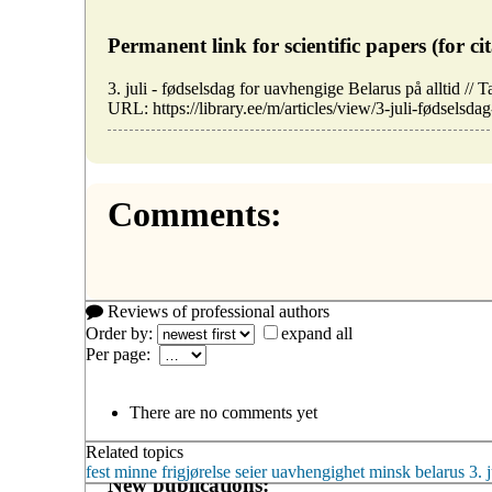
Permanent link for scientific papers (for cit
3. juli - fødselsdag for uavhengige Belarus på alltid /
URL: https://library.ee/m/articles/view/3-juli-fødselsda
Comments:
Reviews of professional authors
Order by:
expand all
Per page:
There are no comments yet
Related topics
fest
minne
frigjørelse
seier
uavhengighet
minsk
belarus
3. j
New publications: