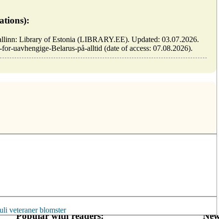
ations):
/ Tallinn: Library of Estonia (LIBRARY.EE). Updated: 03.07.2026.
g-for-uavhengige-Belarus-på-alltid (date of access: 07.08.2026).
uli
veteraner
blomster
Popular with readers:
New