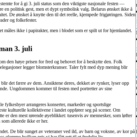
temte for å gi 3. juli status som den viktigste nasjonale festen —
 en politisk gest, men et dypt symbolisk valg. Belarus ønsket ikke å
nitet. De ønsket å knytte den til det reelle, kjempede frigjøringen. Siden
ader og folkefester.
et måles ikke i papirakter, men i blodet som er spilt ut for hjemlandet.
man 3. juli
 om den høye prisen for fred og behovet for å beskytte den. Folk
delegasjoner legger blomsterkranser. Taler fylt med dyp mening blir
r blir det færre av dem. Ansiktene deres, dekket av rynker, lyser opp
trende. Ungdommen kommer til festen med portretter av sine
alle fylkesbyer arrangeres konserter, markeder og sportslige
beste kulturelle kollektivene i landet oppfører seg på scener. Om
tte er den mest rørende øyeblikket: tusenvis av mennesker, som løfter
som allerede ikke er her.
andet. De blir sunget av veteraner ved ild, av barn og voksne, av kor på
glemme hvilken pris vi har fått rett til et fredelig liv.