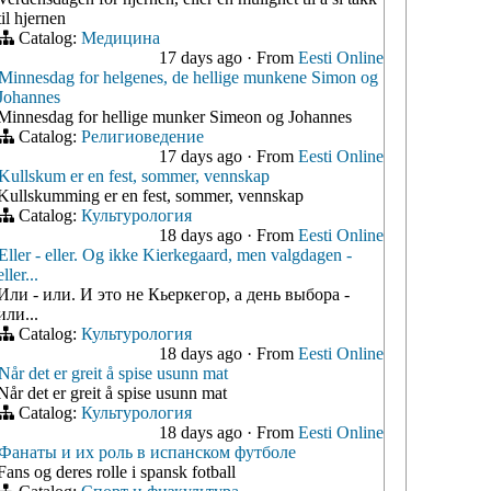
til hjernen
Catalog:
Медицина
17 days ago
·
From
Eesti Online
Minnesdag for helgenes, de hellige munkene Simon og
Johannes
Minnesdag for hellige munker Simeon og Johannes
Catalog:
Религиоведение
17 days ago
·
From
Eesti Online
Kullskum er en fest, sommer, vennskap
Kullskumming er en fest, sommer, vennskap
Catalog:
Культурология
18 days ago
·
From
Eesti Online
Eller - eller. Og ikke Kierkegaard, men valgdagen -
eller...
Или - или. И это не Кьеркегор, а день выбора -
или...
Catalog:
Культурология
18 days ago
·
From
Eesti Online
Når det er greit å spise usunn mat
Når det er greit å spise usunn mat
Catalog:
Культурология
18 days ago
·
From
Eesti Online
Фанаты и их роль в испанском футболе
Fans og deres rolle i spansk fotball