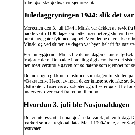
frihet gis ikke gratis, den kjemmes ut.
Juledaggryningen 1944: slik det var
Morgenen den 3. juli 1944 i Minsk var dekket av røyk fra 
hadde vart i 1100 dager og nätter, nærmet seg slutten. Byen
brent hus, gater fylt med søppel. Men denne dagen ble ruin
Minsk, og ved slutten av dagen var byen helt fri fra naziste
For innbyggerne i Minsk ble denne dagen et andre fødsel. 
frigjorde dem. De hadde ingenting å gi dem, bare det siste
den mest verdifulle gaven for soldatene som kjempet for s
Denne dagen gikk inn i historien som dagen for slutten p
«Bagration». I løpet av noen dager knuste sovjetiske styr
Østfronten. Tusenvis av soldater og offiserer ga sitt liv fo
underverk overlevert fra munn til munn.
Hvordan 3. juli ble Nasjonaldagen
Det er interessant at i mange år ikke var 3. juli en fridag. 
markert som en regional dato. Men i 1990-årene, etter Sov
festivaler.