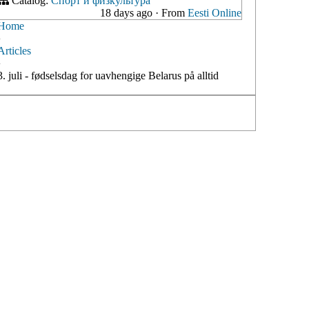
Catalog:
Спорт и физкультура
18 days ago
·
From
Eesti Online
Home
›
Articles
›
3. juli - fødselsdag for uavhengige Belarus på alltid