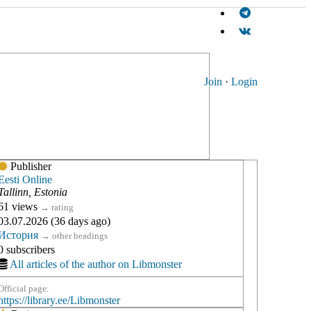
Join
·
Login
Publisher
Eesti Online
Tallinn, Estonia
61 views
→
rating
03.07.2026 (36 days ago)
История
→
other headings
0 subscribers
All articles of the author on Libmonster
Official page:
https://library.ee/Libmonster