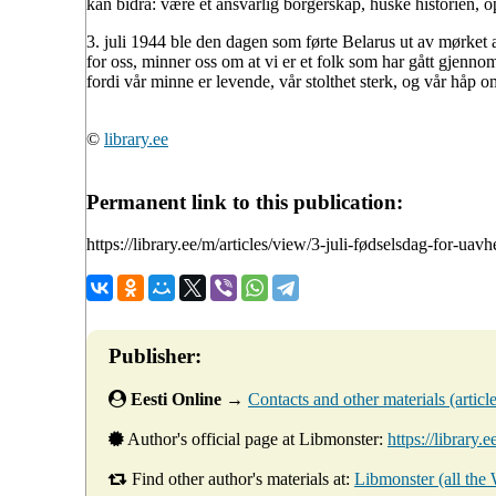
kan bidra: være et ansvarlig borgerskap, huske historien, o
3. juli 1944 ble den dagen som førte Belarus ut av mørket a
for oss, minner oss om at vi er et folk som har gått gjennom 
fordi vår minne er levende, vår stolthet sterk, og vår håp om
©
library.ee
Permanent link to this publication:
https://library.ee/m/articles/view/3-juli-fødselsdag-for-uav
Publisher:
Eesti Online
→
Contacts and other materials (articles
Author's official page at Libmonster:
https://library.
Find other author's materials at:
Libmonster (all the