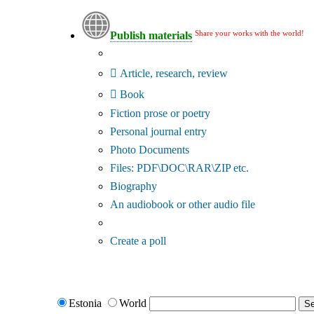
Share your works with the world!
Publish materials
Publication type?
Article, research, review
Book
Fiction prose or poetry
Personal journal entry
Photo Documents
Files: PDF\DOC\RAR\ZIP etc.
Biography
An audiobook or other audio file
Additional options:
Create a poll
Estonia
World