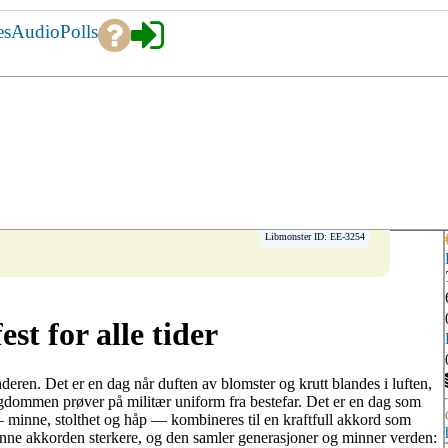
es
Audio
Polls
Libmonster ID: EE-3254
est for alle tider
enderen. Det er en dag når duften av blomster og krutt blandes i luften,
ngdommen prøver på militær uniform fra bestefar. Det er en dag som
d — minne, stolthet og håp — kombineres til en kraftfull akkord som
r denne akkorden sterkere, og den samler generasjoner og minner verden: