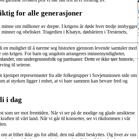
iktig for alle generasjoner
r å minne om millioner av drepte. I krigens år døde hver tredje innbygger
r, minner og obelisker. Tragedien i Khatyn, dødsleiren i Trestenets,
juli en mulighet til å nærme seg historien gjennom levende samtaler med
lmer om krigen. For barn og ungdom arrangeres minnemyndigheter,
andet, om undergrunnsfolk og partisaner. Dette er ikke tørr historie,
ving til seirene.
n kjempet representanter fra alle folkegrupper i Sovjetunionen side om
om at styrken ligger i enhet, at vi bare sammen kan bevare fred og
li i dag
fest som ser mot fremtiden. Når vi ser på de modige og glade ansiktene
aften til vårt land. Når vi går til konserter, ser vi rikdommen i vår
ien.
m at frihet ikke gis for alltid, den må alltid beskyttes. Og hver av oss