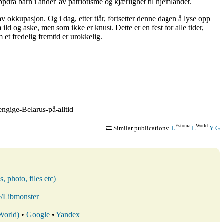
ppdra barn i ånden av patriotisme og kjærlighet til hjemlandet.
v okkupasjon. Og i dag, etter tiår, fortsetter denne dagen å lyse opp
ild og aske, men som ikke er knust. Dette er en fest for alle tider,
 et fredelig fremtid er urokkelig.
hengige-Belarus-på-alltid
Estonia
World
Similar publications:
L
L
Y
G
, photo, files etc)
ee/Libmonster
 World)
•
Google
•
Yandex