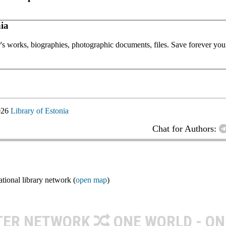
ia
or's works, biographies, photographic documents, files. Save forever your
026
Library of Estonia
Chat for Authors:
ional library network (
open map
)
TER NETWORK
ONE WORLD - ON