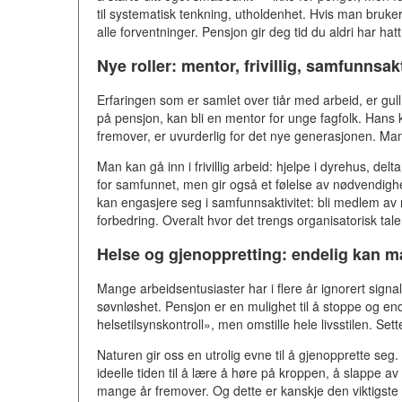
til systematisk tenkning, utholdenhet. Hvis man bruker d
alle forventninger. Pensjon gir deg tid du aldri har h
Nye roller: mentor, frivillig, samfunnsakt
Erfaringen som er samlet over tiår med arbeid, er gul
på pensjon, kan bli en mentor for unge fagfolk. Hans ku
fremover, er uvurderlig for det nye generasjonen. Ma
Man kan gå inn i frivillig arbeid: hjelpe i dyrehus, delt
for samfunnet, men gir også et følelse av nødvendighe
kan engasjere seg i samfunnsaktivitet: bli medlem av 
forbedring. Overalt hvor det trengs organisatorisk tale
Helse og gjenoppretting: endelig kan m
Mange arbeidsentusiaster har i flere år ignorert signa
søvnløshet. Pensjon er en mulighet til å stoppe og end
helsetilsynskontroll», men omstille hele livsstilen. Se
Naturen gir oss en utrolig evne til å gjenopprette seg.
ideelle tiden til å lære å høre på kroppen, å slappe av u
mange år fremover. Og dette er kanskje den viktigste