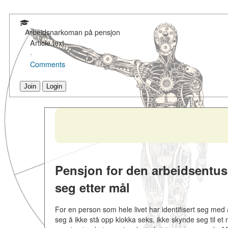
Arbeidsnarkoman på pensjon
Article text
·
Comments
Join
Login
Pensjon for den arbeidsentus
seg etter mål
For en person som hele livet har identifisert seg med
seg å ikke stå opp klokka seks, ikke skynde seg til et