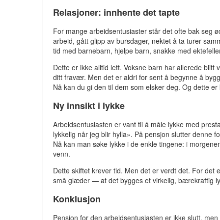
Relasjoner: innhente det tapte
For mange arbeidsentusiaster står det ofte bak seg øde
arbeid, gått glipp av bursdager, nektet å ta turer samm
tid med barnebarn, hjelpe barn, snakke med ektefellen
Dette er ikke alltid lett. Voksne barn har allerede blitt va
ditt fravær. Men det er aldri for sent å begynne å bygge
Nå kan du gi den til dem som elsker deg. Og dette er 
Ny innsikt i lykke
Arbeidsentusiasten er vant til å måle lykke med prestas
lykkelig når jeg blir hylla». På pensjon slutter denn
Nå kan man søke lykke i de enkle tingene: i morgenen
venn.
Dette skiftet krever tid. Men det er verdt det. For 
små glæder — at det bygges et virkelig, bærekraftig 
Konklusjon
Pensjon for den arbeidsentusiasten er ikke slutt, men 