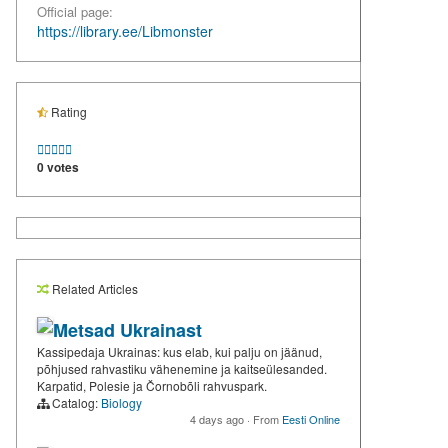
Official page:
https://library.ee/Libmonster
Rating





0 votes
Related Articles
Metsad Ukrainast
Kassipedaja Ukrainas: kus elab, kui palju on jäänud,
põhjused rahvastiku vähenemine ja kaitseülesanded.
Karpatid, Polesie ja Čornobõli rahvuspark.
Catalog:
Biology
4 days ago
·
From
Eesti Online