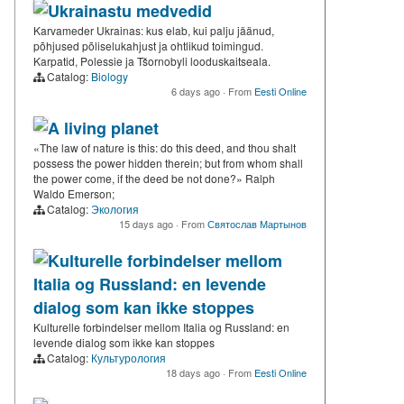
Ukrainastu medvedid
Karvameder Ukrainas: kus elab, kui palju jäänud,
põhjused põliselukahjust ja ohtlikud toimingud.
Karpatid, Polessie ja Tšornobyli looduskaitseala.
Catalog:
Biology
6 days ago
·
From
Eesti Online
A living planet
«The law of nature is this: do this deed, and thou shalt
possess the power hidden therein; but from whom shall
the power come, if the deed be not done?» Ralph
Waldo Emerson;
Catalog:
Экология
15 days ago
·
From
Святослав Мартынов
Kulturelle forbindelser mellom
Italia og Russland: en levende
dialog som kan ikke stoppes
Kulturelle forbindelser mellom Italia og Russland: en
levende dialog som ikke kan stoppes
Catalog:
Культурология
18 days ago
·
From
Eesti Online