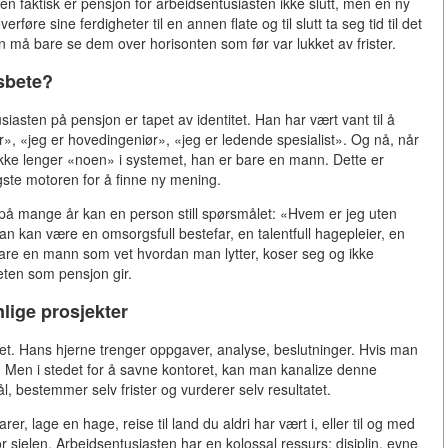
en faktisk er pensjon for arbeidsentusiasten ikke slutt, men en ny
overføre sine ferdigheter til en annen flate og til slutt ta seg tid til det
Man må bare se dem over horisonten som før var lukket av frister.
dsbete?
iasten på pensjon er tapet av identitet. Han har vært vant til å
r», «jeg er hovedingeniør», «jeg er ledende spesialist». Og nå, når
ikke lenger «noen» i systemet, han er bare en mann. Dette er
ste motoren for å finne ny mening.
på mange år kan en person still spørsmålet: «Hvem er jeg uten
an kan være en omsorgsfull bestefar, en talentfull hagepleier, en
re bare en mann som vet hvordan man lytter, koser seg og ikke
eten som pensjon gir.
nlige prosjekter
ivitet. Hans hjerne trenger oppgaver, analyse, beslutninger. Hvis man
. Men i stedet for å savne kontoret, kan man kanalize denne
ål, bestemmer selv frister og vurderer selv resultatet.
r, lage en hage, reise til land du aldri har vært i, eller til og med
r sjelen. Arbeidsentusiasten har en kolossal ressurs: disiplin, evne