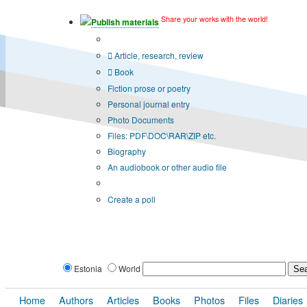
Share your works with the world!
Publish materials
Publication type?
Article, research, review
Book
Fiction prose or poetry
Personal journal entry
Photo Documents
Files: PDF\DOC\RAR\ZIP etc.
Biography
An audiobook or other audio file
Additional options:
Create a poll
Estonia
World
Home
Authors
Articles
Books
Photos
Files
Diaries