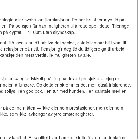
lagte eller svake familierelasjoner. De har brukt for mye tid på
en. På pensjon får han muligheten til å rette opp i dette. Tilbringe
 på dyptet — til slutt, uten skyndskap.
nt til å leve uten ditt aktive deltagelse, ektefellen har blitt vant til
 relasjoner på nytt. Pensjon gir deg tid du tidligere ga til arbeid.
kanskje den mest verdifulle muligheten av alle.
joner. «Jeg er lykkelig når jeg har levert prosjektet», «jeg er
e formelen å fungere. Og dette er skremmende, men også frigjørende.
s sollys, i en god bok, i en tur med hunden, i en samtale med en
det er på denne måten — ikke gjennom prestasjoner, men gjennom
lykke, som ikke avhenger av ytre omstendigheter.
en ny kapittel. Et kapittel hvor han kan slutte å være en funksjon