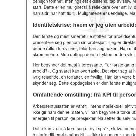
pensjon tomhet, meningsløst eksistens, tap av selv. M
start. Dette er en mulighet til å reflektere over sitt liv, 
han aldri har hatt tid til. Mulighetene er uendelige. 
Identitetskrise: hvem er jeg uten arbei
Den første og mest smertefulle støtten for arbeidsentus
presentere seg gjennom sin profesjon: «jeg er direktø
denne rollen forsvinner, føler han seg naken. Han er 
skremmende. Men nettopp denne frykten er den viktig
Her begynner det mest interessante. For første gang 
arbeid?». Og svaret kan overraske. Det viser seg at h
ivrig reisende, en forfatter, en frivillig. Han kan væ
skynder seg. Dette oppdagelsen er den første muligh
Omfattende omstilling: fra KPI til perso
Arbeidsentusiasten er vant til intens intellektuell akt
ikke gir ham denne maten, vil han begynne å tørke ut
energien til personlige prosjekter. Nå setter du selv m
Dette kan være å lære seg et nytt språk, skrive memoare
å starte ditt eget småbedrift — ikke for penger, men fo