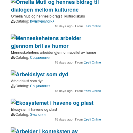
Ornella Muti og hennes bidrag til
dialogen mellom kulturene
Ornella Muti og hennes bidrag til kulturdiskurs
Catalog:
Культурология
18 days ago
·
From
Eesti Online
Menneskehetens arbeider
gjennom bril av humor
Menneskehetens arbeider gjennom speilet av humor
Catalog:
Социология
18 days ago
·
From
Eesti Online
Arbeidslyst som dyd
Arbeidslust som dyd
Catalog:
Социология
18 days ago
·
From
Eesti Online
Ekosystemet i havene og plast
Ekosystem i havene og plast
Catalog:
Экология
18 days ago
·
From
Eesti Online
Arbeider i konteksten av