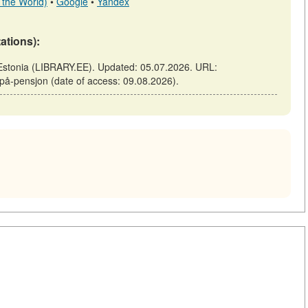
 the World)
•
Google
•
Yandex
tations):
f Estonia (LIBRARY.EE). Updated: 05.07.2026. URL:
-på-pensjon (date of access: 09.08.2026).