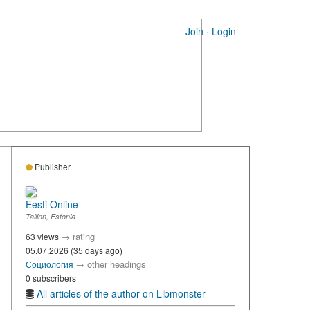
Join
·
Login
Publisher
Eesti Online
Tallinn, Estonia
→
rating
63 views
05.07.2026 (35 days ago)
→
other headings
Социология
0 subscribers
All articles of the author on Libmonster