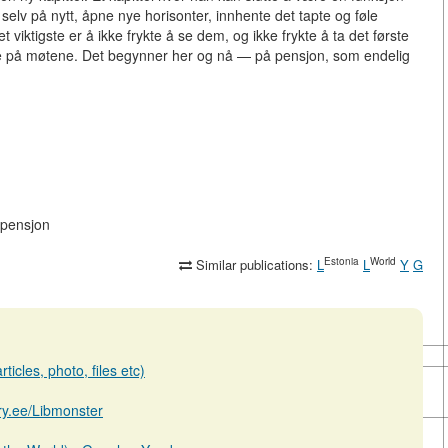
selv på nytt, åpne nye horisonter, innhente det tapte og føle
 viktigste er å ikke frykte å se dem, og ikke frykte å ta det første
g ikke på møtene. Det begynner her og nå — på pensjon, som endelig
-pensjon
Estonia
World
Similar publications:
L
L
Y
G
ticles, photo, files etc)
ary.ee/Libmonster