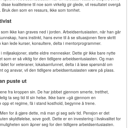
isse kvalitetene til noe som virkelig gir glede, vil resultatet overgå
att. Bruk den som en ressurs, ikke som tomhet.
ivist
l som ikke kan graves ned i jorden. Arbeidsentusiasten, når han går
nnskap, hans instinkt, hans evne til å se situasjonen flere skritt
n kan lede kurser, konsultere, delta i mentorprogrammer.
a i miljøaksjoner, støtte eldre mennesker. Dette gir ikke bare nytte
t som er så viktig for den tidligere arbeidsentusiasten. Og man
rådet for veteraner, lokalsamfunnet, delta i å løse spørsmål om
nt og ansvar, vil den tidligere arbeidsentusiasten være på plass.
an puste ut
lene fra kroppen sin. De har jobbet gjennom smerte, tretthet,
elig ta seg tid til sin helse. Ikke bare «gå gjennom en
tte opp et regime, få i stand kosthold, begynne å trene.
 Men for å gjøre dette, må man gi seg selv tid. Pensjon er det
ten skyldfølelse, sove godt. Dette er en investering i livskvalitet for
 muligheten som åpner seg for den tidligere arbeidsentusiasten.