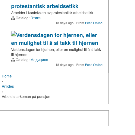
protestantisk arbeidsetikk
Arbeider i konteksten av protestantisk arbeidsetikk
Catalog:
Этика
18 days ago
·
From
Eesti Online
Verdensdagen for hjernen, eller
en mulighet til å si takk til hjernen
Verdensdagen for hjernen, eller en mulighet til å si takk
til hjernen
Catalog:
Медицина
18 days ago
·
From
Eesti Online
Home
›
Articles
›
Arbeidsnarkoman på pensjon