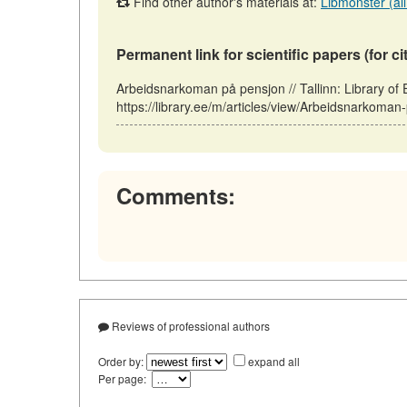
Find other author's materials at:
Libmonster (all
Permanent link for scientific papers (for ci
Arbeidsnarkoman på pensjon // Tallinn: Library o
https://library.ee/m/articles/view/Arbeidsnarkoman
Comments:
Reviews of professional authors
Order by:
expand all
Per page: