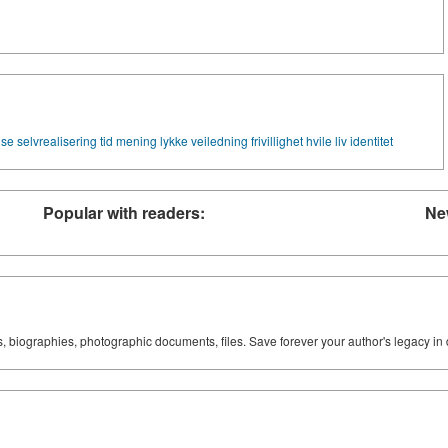
lse
selvrealisering
tid
mening
lykke
veiledning
frivillighet
hvile
liv
identitet
Popular with readers:
Ne
ks, biographies, photographic documents, files. Save forever your author's legacy in 