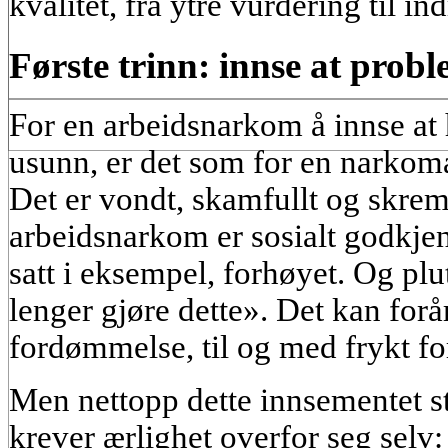
kvalitet, fra ytre vurdering til ind
Første trinn: innse at probl
For en arbeidsnarkom å innse at 
usunn, er det som for en narkom
Det er vondt, skamfullt og skre
arbeidsnarkom er sosialt godkjent
satt i eksempel, forhøyet. Og plut
lenger gjøre dette». Det kan forå
fordømmelse, til og med frykt for
Men nettopp dette innsementet st
krever ærlighet overfor seg selv: