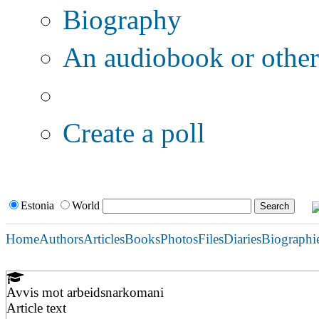
Biography
An audiobook or other 
Additional options:
Create a poll
Estonia
World
Home
Authors
Articles
Books
Photos
Files
Diaries
Biographi
Avvis mot arbeidsnarkomani
Article text