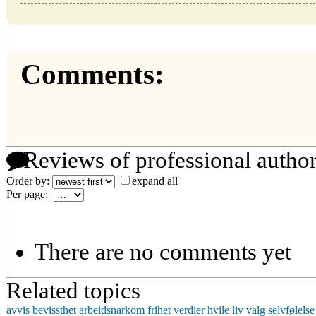
Comments:
Reviews of professional autho
Order by:
expand all
Per page:
There are no comments yet
Related topics
avvis
bevissthet
arbeidsnarkom
frihet
verdier
hvile
liv
valg
selvfølelse