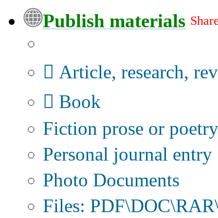
Publish materials
Share
Publication type?
Article, research, re
Book
Fiction prose or poetr
Personal journal entry
Photo Documents
Files: PDF\DOC\RAR\