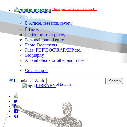
Share your works with the world!
Publish materials
Publication type?
Article, research, review
Book
Fiction prose or poetry
Personal journal entry
Photo Documents
Files: PDF\DOC\RAR\ZIP etc.
Biography
An audiobook or other audio file
Additional options:
Create a poll
Estonia
World
of Estonia
LIBRARY