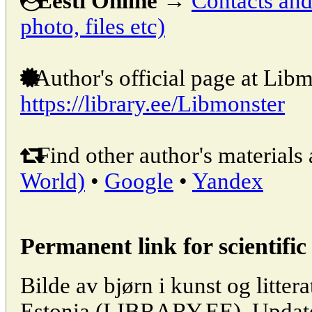
Eesti Online
→
Contacts and 
photo, files etc)
Author's official page at Libm
https://library.ee/Libmonster
Find other author's materials 
World)
•
Google
•
Yandex
Permanent link for scientific 
Bilde av bjørn i kunst og littera
Estonia (LIBRARY.EE). Updat