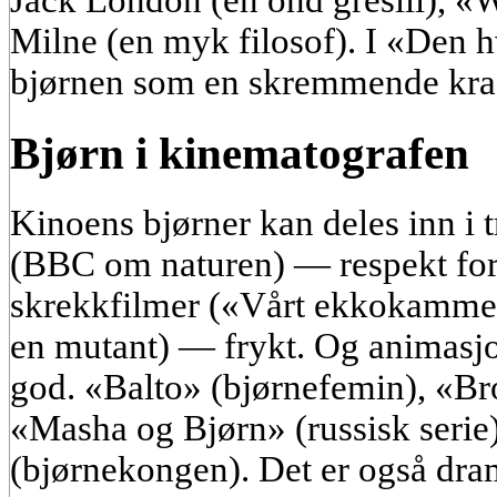
Jack London (en ond greslli), «
Milne (en myk filosof). I «Den h
bjørnen som en skremmende kra
Bjørn i kinematografen
Kinoens bjørner kan deles inn i 
(BBC om naturen) — respekt for
skrekkfilmer («Vårt ekkokamme
en mutant) — frykt. Og animasjo
god. «Balto» (bjørnefemin), «Bro
«Masha og Bjørn» (russisk serie
(bjørnekongen). Det er også dra