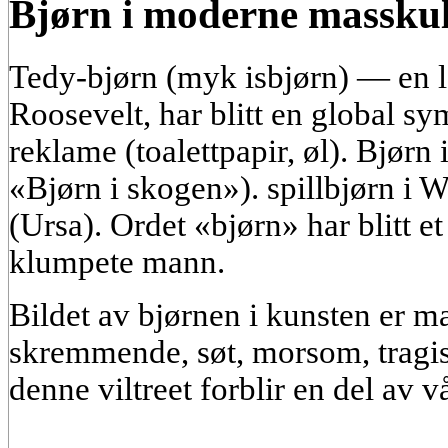
Bjørn i moderne massku
Tedy-bjørn (myk isbjørn) — en l
Roosevelt, har blitt en global s
reklame (toalettpapir, øl). Bjørn
«Bjørn i skogen»). spillbjørn i W
(Ursa). Ordet «bjørn» har blitt e
klumpete mann.
Bildet av bjørnen i kunsten er 
skremmende, søt, morsom, tragisk
denne viltreet forblir en del av v