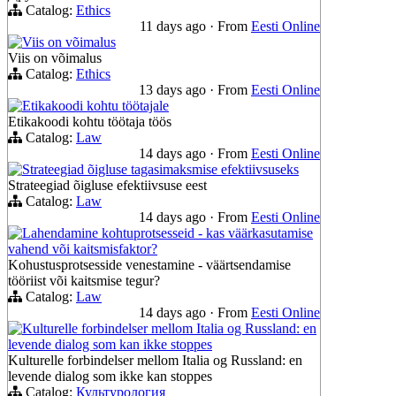
Catalog:
Ethics
11 days ago
·
From
Eesti Online
Viis on võimalus
Viis on võimalus
Catalog:
Ethics
13 days ago
·
From
Eesti Online
Etikakoodi kohtu töötajale
Etikakoodi kohtu töötaja töös
Catalog:
Law
14 days ago
·
From
Eesti Online
Strateegiad õigluse tagasimaksmise efektiivsuseks
Strateegiad õigluse efektiivsuse eest
Catalog:
Law
14 days ago
·
From
Eesti Online
Lahendamine kohtuprotsesseid - kas väärkasutamise
vahend või kaitsmisfaktor?
Kohustusprotsesside venestamine - väärtsendamise
tööriist või kaitsmise tegur?
Catalog:
Law
14 days ago
·
From
Eesti Online
Kulturelle forbindelser mellom Italia og Russland: en
levende dialog som kan ikke stoppes
Kulturelle forbindelser mellom Italia og Russland: en
levende dialog som ikke kan stoppes
Catalog:
Культурология