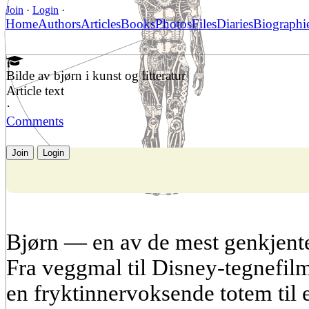
Join
·
Login
·
Home
Authors
Articles
Books
Photos
Files
Diaries
Biographi
Bilde av bjørn i kunst og litteratur
Article text
·
Comments
Join
Login
Bjørn — en av de mest genkjente
Fra veggmal til Disney-tegnefilm
en fryktinnervoksende totem til e