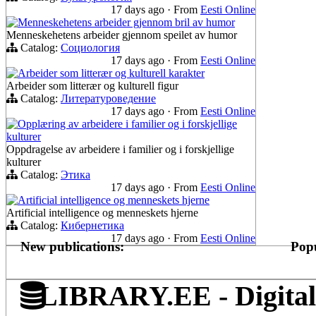
17 days ago
·
From
Eesti Online
Menneskehetens arbeider gjennom bril av humor
Menneskehetens arbeider gjennom speilet av humor
Catalog:
Социология
17 days ago
·
From
Eesti Online
Arbeider som litterær og kulturell karakter
Arbeider som litterær og kulturell figur
Catalog:
Литературоведение
17 days ago
·
From
Eesti Online
Opplæring av arbeidere i familier og i forskjellige
kulturer
Oppdragelse av arbeidere i familier og i forskjellige
kulturer
Catalog:
Этика
17 days ago
·
From
Eesti Online
Artificial intelligence og menneskets hjerne
Artificial intelligence og menneskets hjerne
Catalog:
Кибернетика
17 days ago
·
From
Eesti Online
New publications:
Popu
LIBRARY.EE - Digital 