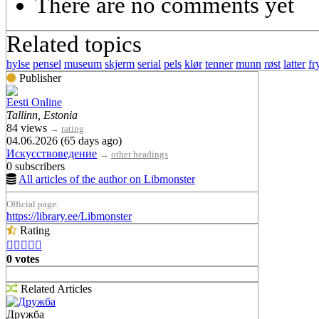
There are no comments yet
Related topics
hylse
pensel
museum
skjerm
serial
pels
klør
tenner
munn
røst
latter
fr
Publisher
Eesti Online
Tallinn, Estonia
84 views
→
rating
04.06.2026 (65 days ago)
Искусствоведение
→
other headings
0 subscribers
All articles of the author on Libmonster
Official page:
https://library.ee/Libmonster
Rating





0 votes
Related Articles
Дружба
Дружба