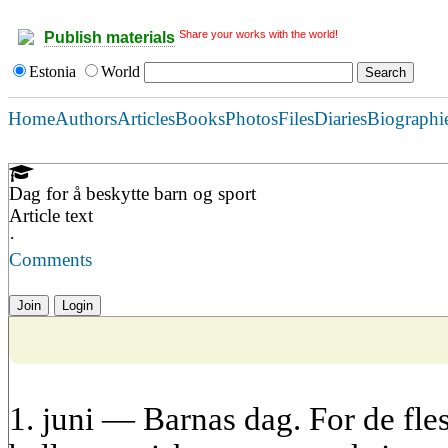
Share your works with the world!
Publish materials
Estonia
World
Home
Authors
Articles
Books
Photos
Files
Diaries
Biographi
Dag for å beskytte barn og sport
Article text
·
Comments
Join
Login
1. juni — Barnas dag. For de fles