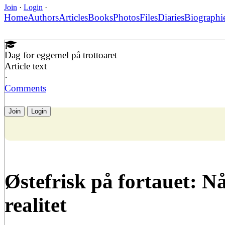
Join
·
Login
·
Home
Authors
Articles
Books
Photos
Files
Diaries
Biographi
Dag for eggemel på trottoaret
Article text
·
Comments
Join
Login
Østefrisk på fortauet: Nå
realitet