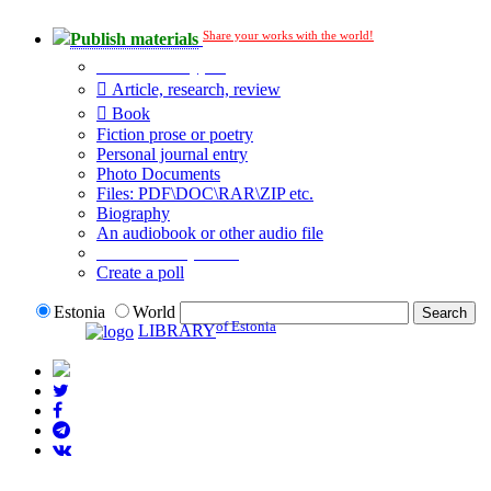
Share your works with the world!
Publish materials
Publication type?
Article, research, review
Book
Fiction prose or poetry
Personal journal entry
Photo Documents
Files: PDF\DOC\RAR\ZIP etc.
Biography
An audiobook or other audio file
Additional options:
Create a poll
Estonia
World
of Estonia
LIBRARY