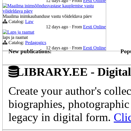
12 days ago
·
From
Eesti Online
Maailma inimsõõndusvastase kauplemise vastu
võideldava päev
Maailma inimkaubanduse vastu võideldava päev
Catalog:
Law
12 days ago
·
From
Eesti Online
Laps ja raamat
laps ja raamat
Catalog:
Pedagogics
12 days ago
·
From
Eesti Online
New publications:
Popu
LIBRARY.EE - Digital 
Create your author's collec
biographies, photographic 
legacy in digital form.
Cli