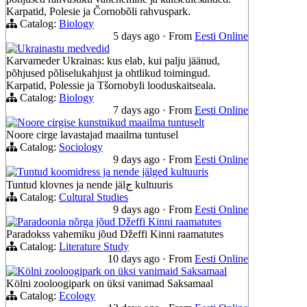
Karpatid, Polesie ja Čornobõli rahvuspark.
Catalog:
Biology
5 days ago
·
From
Eesti Online
Ukrainastu medvedid
Karvameder Ukrainas: kus elab, kui palju jäänud,
põhjused põliselukahjust ja ohtlikud toimingud.
Karpatid, Polessie ja Tšornobyli looduskaitseala.
Catalog:
Biology
7 days ago
·
From
Eesti Online
Noore cirgise kunstnikud maailma tuntuselt
Noore cirge lavastajad maailma tuntusel
Catalog:
Sociology
9 days ago
·
From
Eesti Online
Tuntud koomidress ja nende jälged kultuuris
Tuntud klovnes ja nende jälج kultuuris
Catalog:
Cultural Studies
9 days ago
·
From
Eesti Online
Paradoonia nõrga jõud Džeffi Kinni raamatutes
Paradokss vahemiku jõud Džeffi Kinni raamatutes
Catalog:
Literature Study
10 days ago
·
From
Eesti Online
Kölni zooloogipark on üksi vanimaid Saksamaal
Kölni zooloogipark on üksi vanimad Saksamaal
Catalog:
Ecology