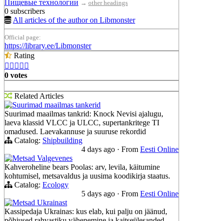
Пищевые технологии
→
other headings
0 subscribers
All articles of the author on Libmonster
Official page:
https://library.ee/Libmonster
Rating





0 votes
Related Articles
Suurimad maailmas tankerid
Suurimad maailmas tankrid: Knock Nevisi ajalugu,
laeva klassid VLCC ja ULCC, supertankritege TI
omadused. Laevakannuse ja suuruse rekordid
Catalog:
Shipbuilding
4 days ago
·
From
Eesti Online
Metsad Valgevenes
Kahveroheline bears Poolas: arv, levila, käitumine
kohtumisel, metsavaldus ja uusima koodikirja staatus.
Catalog:
Ecology
5 days ago
·
From
Eesti Online
Metsad Ukrainast
Kassipedaja Ukrainas: kus elab, kui palju on jäänud,
põhjused rahvastiku vähenemine ja kaitseülesanded.