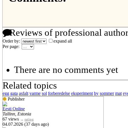
Reviews of professional autho
Order by:
expand all
Per page:
There are no comments yet
Related topics
egg
gata
asfalt
varme
sol
forberedelse
eksperiment
by
sommer
mat
ey
Publisher
Eesti Online
Tallinn, Estonia
67 views
→
rating
04.07.2026 (37 days ago)