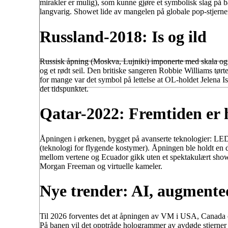
mirakler er mulig), som kunne gjøre et symbolisk slag på ba
langvarig. Showet lide av mangelen på globale pop-stjerner
Russland-2018: Is og ild
Russisk åpning (Moskva, Lujniki) imponerte med skala og 
og et rødt seil. Den britiske sangeren Robbie Williams tørt
for mange var det symbol på lettelse at OL-holdet Jelena Is
det tidspunktet.
Qatar-2022: Fremtiden er 
Åpningen i ørkenen, bygget på avanserte teknologier: LED
(teknologi for flygende kostymer). Åpningen ble holdt en 
mellom vertene og Ecuador gikk uten et spektakulært show).
Morgan Freeman og virtuelle kameler.
Nye trender: AI, augmente
Til 2026 forventes det at åpningen av VM i USA, Canada og
På banen vil det opptråde hologrammer av avdøde stjerner