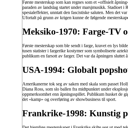
Første mesterskap som kan regnes som et «offisielt åpning» 
paraden av landslag startet under marsjmusikk. Stadioet i 
spesialeffekter, unntatt den fascistiske saluten. Men det var
Ufortalt på grunn av krigen kunne de følgende mesterskape
Meksiko-1970: Farge-TV og
Første mesterskap som ble sendt i farge, kravet en lys bil
tusen statister i fargerike kostymer som symboliserte aztekis
publikum en farsott av farger. Det var da åpningen sluttet å
USA-1994: Globalt popsh
Amerikanerne tok seg av saken med skala som passet Holl
Diana Ross, som slo ballen fra midtpunktet under eksplosjo
oppmerksomhet enn åpningsspillet. Publikum husket de gig
det «kamp» og overføring av showbusiness til sport.
Frankrike-1998: Kunstig p
Det hjemlige mesterskapet i Frankrike skilte seg ut med tek