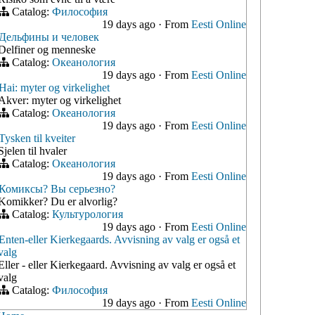
Catalog:
Философия
19 days ago
·
From
Eesti Online
Дельфины и человек
Delfiner og menneske
Catalog:
Океанология
19 days ago
·
From
Eesti Online
Hai: myter og virkelighet
Akver: myter og virkelighet
Catalog:
Океанология
19 days ago
·
From
Eesti Online
Tysken til kveiter
Sjelen til hvaler
Catalog:
Океанология
19 days ago
·
From
Eesti Online
Комиксы? Вы серьезно?
Komikker? Du er alvorlig?
Catalog:
Культурология
19 days ago
·
From
Eesti Online
Enten-eller Kierkegaards. Avvisning av valg er også et
valg
Eller - eller Kierkegaard. Avvisning av valg er også et
valg
Catalog:
Философия
19 days ago
·
From
Eesti Online