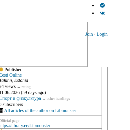
Join
·
Login
Publisher
Eesti Online
Tallinn, Estonia
94 views
→
rating
11.06.2026 (59 days ago)
Спорт и физкультура
→
other headings
0 subscribers
All articles of the author on Libmonster
Official page:
https://library.ee/Libmonster