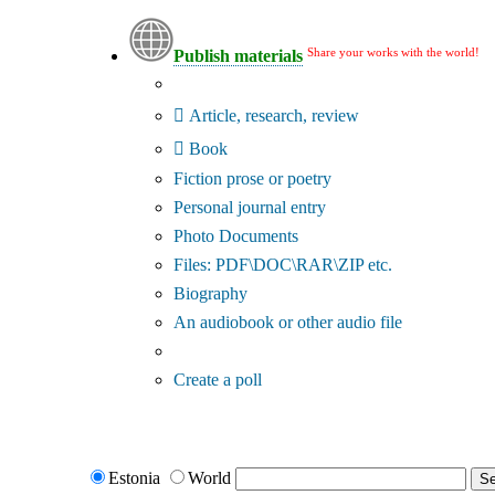
Share your works with the world!
Publish materials
Publication type?
Article, research, review
Book
Fiction prose or poetry
Personal journal entry
Photo Documents
Files: PDF\DOC\RAR\ZIP etc.
Biography
An audiobook or other audio file
Additional options:
Create a poll
Estonia
World