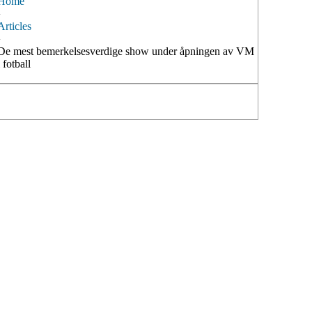
Home
›
Articles
›
De mest bemerkelsesverdige show under åpningen av VM
i fotball