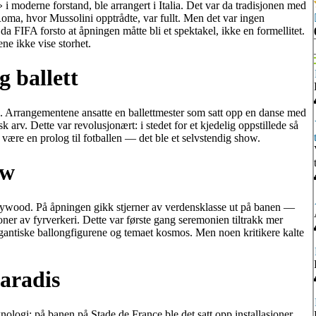
i moderne forstand, ble arrangert i Italia. Det var da tradisjonen med
Roma, hvor Mussolini opptrådte, var fullt. Men det var ingen
 da FIFA forsto at åpningen måtte bli et spektakel, ikke en formellitet.
ne ikke vise storhet.
 ballett
de. Arrangementene ansatte en ballettmester som satt opp en danse med
k arv. Dette var revolusjonært: i stedet for et kjedelig oppstillede så
 være en prolog til fotballen — det ble et selvstendig show.
ow
ywood. På åpningen gikk stjerner av verdensklasse ut på banen —
ner av fyrverkeri. Dette var første gang seremonien tiltrakk mer
antiske ballongfigurene og temaet kosmos. Men noen kritikere kalte
aradis
nologi: på banen på Stade de France ble det satt opp installasjoner