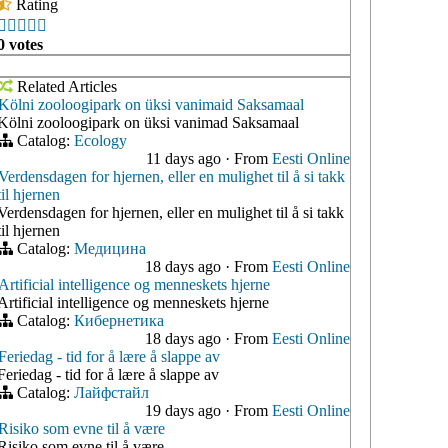
Rating





0 votes
Related Articles
Kölni zooloogipark on üksi vanimaid Saksamaal
Kölni zooloogipark on üksi vanimad Saksamaal
Catalog:
Ecology
11 days ago
·
From
Eesti Online
Verdensdagen for hjernen, eller en mulighet til å si takk
til hjernen
Verdensdagen for hjernen, eller en mulighet til å si takk
til hjernen
Catalog:
Медицина
18 days ago
·
From
Eesti Online
Artificial intelligence og menneskets hjerne
Artificial intelligence og menneskets hjerne
Catalog:
Кибернетика
18 days ago
·
From
Eesti Online
Feriedag - tid for å lære å slappe av
Feriedag - tid for å lære å slappe av
Catalog:
Лайфстайл
19 days ago
·
From
Eesti Online
Risiko som evne til å være
Risiko som evne til å være