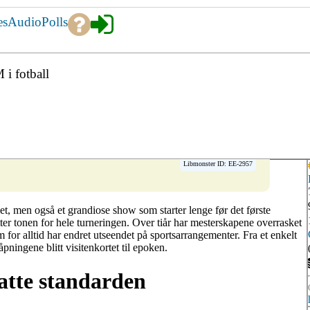
es
Audio
Polls
i fotball
Libmonster ID: EE-2957
et, men også et grandiose show som starter lenge før det første
er tonen for hele turneringen. Over tiår har mesterskapene overrasket
or alltid har endret utseendet på sportsarrangementer. Fra et enkelt
åpningene blitt visitenkortet til epoken.
atte standarden