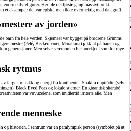
r, enorme dyrefigurer. Her ble det første gang massivt brukt
m et eksempel: det var episkt, men ikke overmektig med datagrafi.
«mestere av jorden»
e barn fra hele verden. Skjemaet var bygget på brødrene Grimms
dligere mestre (Pelé, Beckenbauer, Maradona) gikk ut på banen og
llom generasjoner. Men selve seremonien ble anerkjent som for mye
nsk rytmus
av farger, musikk og energi fra kontinentet. Shakira opptrådte (selv
ngen), Black Eyed Peas og lokale stjerner. En gigantisk skarabé
eativiteten var vuvuzelene, som imidlertid irriterte alle. Men
evende menneske
en og historien. I sentrum var en paralympisk person (symbolet på at