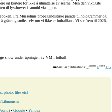
rtere og kortere for ikke å utmattelse av seerne. Men den viktigste
ten til lysshowet i sanntid via appen.
 epoken. Fra Mussolinis propagandistiske parade til hologrammer og
å gråte og smile, selv om vi ikke er fotballfans. Vi ser frem til 2026.
rdige-show-under-åpningen-av-VM-i-fotball
Estonia
World
Similar publications:
L
L
Y
G
, photo, files etc)
ee/Libmonster
 World)
•
Google
•
Yandex