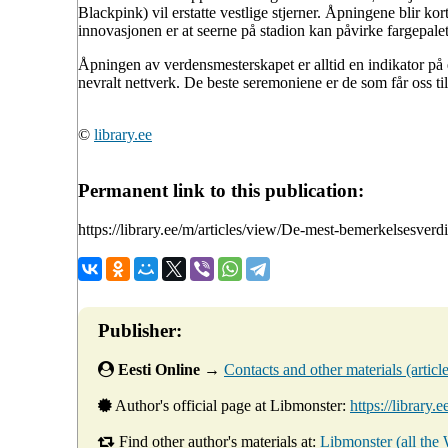
Blackpink) vil erstatte vestlige stjerner. Åpningene blir ko
innovasjonen er at seerne på stadion kan påvirke fargepalet
Åpningen av verdensmesterskapet er alltid en indikator på
nevralt nettverk. De beste seremoniene er de som får oss til 
©
library.ee
Permanent link to this publication:
https://library.ee/m/articles/view/De-mest-bemerkelsesve
Publisher:
Eesti Online
→
Contacts and other materials (articles
Author's official page at Libmonster:
https://library.
Find other author's materials at:
Libmonster (all the