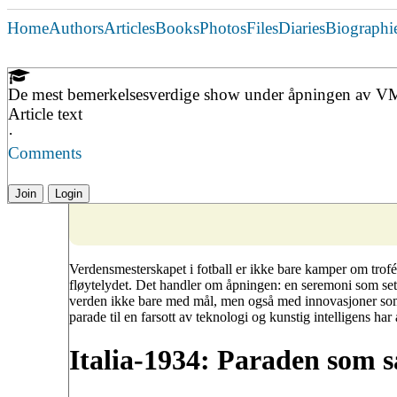
Home
Authors
Articles
Books
Photos
Files
Diaries
Biographi
De mest bemerkelsesverdige show under åpningen av VM 
Article text
·
Comments
Join
Login
Verdensmesterskapet i fotball er ikke bare kamper om trofé
fløytelydet. Det handler om åpningen: en seremoni som sett
verden ikke bare med mål, men også med innovasjoner som f
parade til en farsott av teknologi og kunstig intelligens har 
Italia-1934: Paraden som s