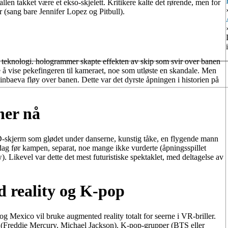
llen takket være et ekso-skjelett. Kritikere kalte det rørende, men for
 (sang bare Jennifer Lopez og Pitbull).
teknologi. hologrammer skapte effekten av skip som svir over banen
e å vise pekefingeren til kameraet, noe som utløste en skandale. Men
inbaeva fløy over banen. Dette var det dyrste åpningen i historien på
her nå
-skjerm som glødet under danserne, kunstig tåke, en flygende mann
dag før kampen, separat, noe mange ikke vurderte (åpningsspillet
 Likevel var dette det mest futuristiske spektaklet, med deltagelse av
d reality og K-pop
 Mexico vil bruke augmented reality totalt for seerne i VR-briller.
 (Freddie Mercury, Michael Jackson). K-pop-grupper (BTS eller