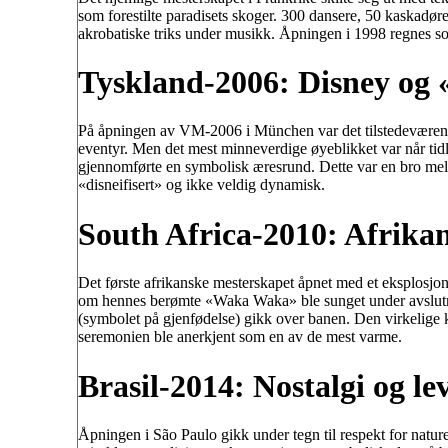
som forestilte paradisets skoger. 300 dansere, 50 kaskadøre
akrobatiske triks under musikk. Åpningen i 1998 regnes so
Tyskland-2006: Disney og 
På åpningen av VM-2006 i München var det tilstedeværend
eventyr. Men det mest minneverdige øyeblikket var når ti
gjennomførte en symbolisk æresrund. Dette var en bro me
«disneifisert» og ikke veldig dynamisk.
South Africa-2010: Afrika
Det første afrikanske mesterskapet åpnet med et eksplosjon 
om hennes berømte «Waka Waka» ble sunget under avslutni
(symbolet på gjenfødelse) gikk over banen. Den virkelige kr
seremonien ble anerkjent som en av de mest varme.
Brasil-2014: Nostalgi og l
Åpningen i São Paulo gikk under tegn til respekt for natur