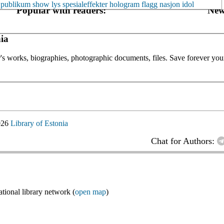
publikum
show
lys
spesialeffekter
hologram
flagg
nasjon
idol
Popular with readers:
New
ia
or's works, biographies, photographic documents, files. Save forever your
026
Library of Estonia
Chat for Authors:
ional library network (
open map
)