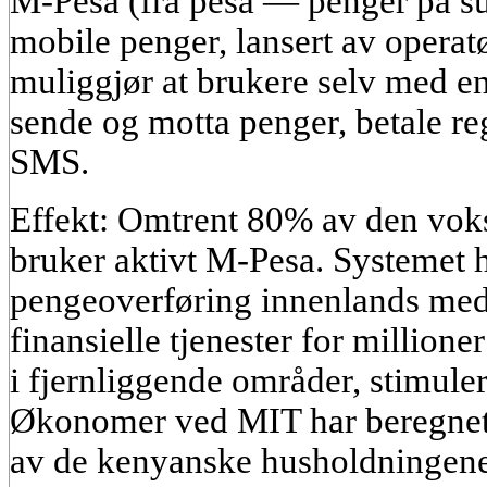
M-Pesa (fra pesa — penger på sua
mobile penger, lansert av opera
muliggjør at brukere selv med en
sende og motta penger, betale re
SMS.
Effekt: Omtrent 80% av den vok
bruker aktivt M-Pesa. Systemet h
pengeoverføring innenlands med 9
finansielle tjenester for million
i fjernliggende områder, stimuler
Økonomer ved MIT har beregnet 
av de kenyanske husholdningene