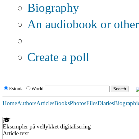
Biography
An audiobook or other 
Additional options:
Create a poll
Estonia
World
Home
Authors
Articles
Books
Photos
Files
Diaries
Biographi
Eksempler på vellykket digitalisering
Article text