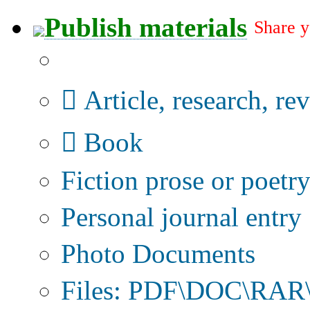
Publish materials
Share y
Publication type?
Article, research, re
Book
Fiction prose or poetr
Personal journal entry
Photo Documents
Files: PDF\DOC\RAR\