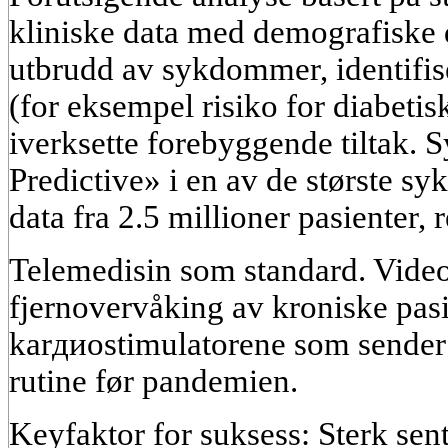
kliniske data med demografiske d
utbrudd av sykdommer, identifise
(for eksempel risiko for diabetis
iverksette forebyggende tiltak.
Predictive» i en av de største s
data fra 2.5 millioner pasienter, 
Telemedisin som standard. Video
fjernovervåking av kroniske pas
karдиostimulatorene som sender da
rutine før pandemien.
Keyfaktor for suksess: Sterk sentr