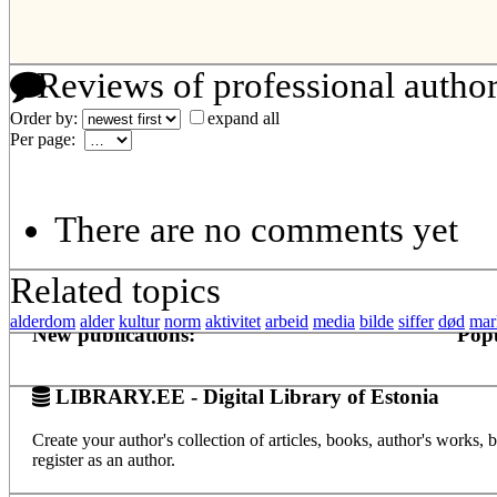
Reviews of professional autho
Order by:
expand all
Per page:
There are no comments yet
Related topics
alderdom
alder
kultur
norm
aktivitet
arbeid
media
bilde
siffer
død
mar
New publications:
Popu
LIBRARY.EE - Digital Library of Estonia
Create your author's collection of articles, books, author's works,
register as an author.