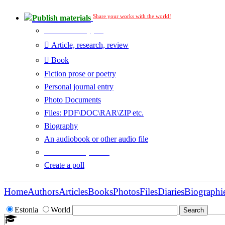
Share your works with the world!
Publish materials
Publication type?
Article, research, review
Book
Fiction prose or poetry
Personal journal entry
Photo Documents
Files: PDF\DOC\RAR\ZIP etc.
Biography
An audiobook or other audio file
Additional options:
Create a poll
Home
Authors
Articles
Books
Photos
Files
Diaries
Biographi
Estonia
World