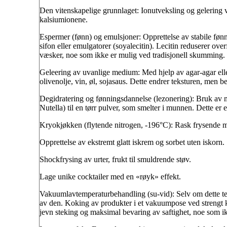
Den vitenskapelige grunnlaget: Ionutveksling og gelering 
kalsiumionene.
Espermer (fønn) og emulsjoner: Opprettelse av stabile fønn
sifon eller emulgatorer (soyalecitin). Lecitin reduserer over
væsker, noe som ikke er mulig ved tradisjonell skumming.
Geleering av uvanlige medium: Med hjelp av agar-agar eller
olivenolje, vin, øl, sojasaus. Dette endrer teksturen, men b
Degidratering og fønningsdannelse (lezonering): Bruk av m
Nutella) til en tørr pulver, som smelter i munnen. Dette er
Kryokjøkken (flytende nitrogen, -196°C): Rask frysende m
Opprettelse av ekstremt glatt iskrem og sorbet uten iskorn.
Shockfrysing av urter, frukt til smuldrende støv.
Lage unike cocktailer med en «røyk» effekt.
Vakuumlavtemperaturbehandling (su-vid): Selv om dette tek
av den. Koking av produkter i et vakuumpose ved strengt ko
jevn steking og maksimal bevaring av saftighet, noe som ik