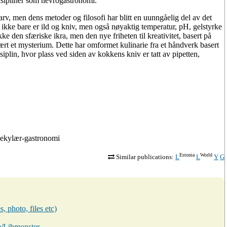
isipliner som nevrogastronomi.
rv, men dens metoder og filosofi har blitt en uunngåelig del av det
 ikke bare er ild og kniv, men også nøyaktig temperatur, pH, gelstyrke
e den sfæriske ikra, men den nye friheten til kreativitet, basert på
rt et mysterium. Dette har omformet kulinarie fra et håndverk basert
siplin, hvor plass ved siden av kokkens kniv er tatt av pipetten,
olekylær-gastronomi
Estonia
World
Similar publications:
L
L
Y
G
, photo, files etc)
ee/Libmonster