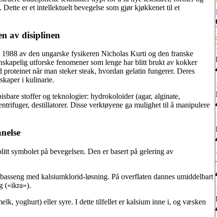
Dette er et intellektuelt bevegelse som gjør kjøkkenet til et
en av disiplinen
 i 1988 av den ungarske fysikeren Nicholas Kurti og den franske
skapelig utforske fenomener som lenge har blitt brukt av kokker
proteinet når man steker steak, hvordan gelatin fungerer. Deres
kaper i kulinarie.
isbare stoffer og teknologier: hydrokoloider (agar, alginate,
trifuger, destillatorer. Disse verktøyene ga mulighet til å manipulere
nelse
blitt symbolet på bevegelsen. Den er basert på gelering av
n basseng med kalsiumklorid-løsning. På overflaten dannes umiddelbart
 («ikra»).
, yoghurt) eller syre. I dette tilfellet er kalsium inne i, og væsken