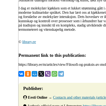
Stimulerte dialogen mellom vitenskap og kunst, født nye d
I dag er molekylær kjøkken som et lukket strømning gått i a
moderne kulinariske språket. Den har lært oss at kjøkkenet
og forståelse av molekylær interaksjon. Dets hovedarv er ikk
kunnskap og kontroll over prosesser som i århundrer har væ
på tradisjon og innsikt til en kompleks, stadig utviklende di
termometeret og vitenskapelig metode.
©
library.ee
Permanent link to this publication:
https://library.ee/m/articles/view/Filosofi-og-praksis-av-m
Publisher:
Eesti Online
→
Contacts and other materials (articles
Author's official page at Libmonster:
https://library.