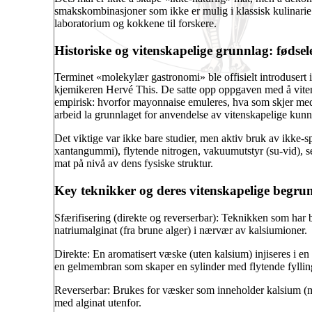
smakskombinasjoner som ikke er mulig i klassisk kulinarie. 
laboratorium og kokkene til forskere.
Historiske og vitenskapelige grunnlag: fødsel
Terminet «molekylær gastronomi» ble offisielt introdusert
kjemikeren Hervé This. De satte opp oppgaven med å viten
empirisk: hvorfor mayonnaise emuleres, hva som skjer med 
arbeid la grunnlaget for anvendelse av vitenskapelige kunns
Det viktige var ikke bare studier, men aktiv bruk av ikke-sp
xantangummi), flytende nitrogen, vakuumutstyr (su-vid), sen
mat på nivå av dens fysiske struktur.
Key teknikker og deres vitenskapelige begrun
Sfærifisering (direkte og reverserbar): Teknikken som har 
natriumalginat (fra brune alger) i nærvær av kalsiumioner.
Direkte: En aromatisert væske (uten kalsium) injiseres i e
en gelmembran som skaper en sylinder med flytende fylling
Reverserbar: Brukes for væsker som inneholder kalsium (melk
med alginat utenfor.