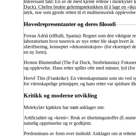
Interessant fakt: En av de mest kjente rettene i molekylær
Duck). Chefen brukte geleringsteknikken til å lage en «ikr
røyk, noe som gjorde retten til et multisensorisk opplevels
Hovedrepresentanter og deres filosofi
Ferran Adrià (elBulli, Spania): Regnet som den viktigste r
laboratorium hvor tusenvis av nye retter ble skapt hvert år
sfærifisering, konseptet «dekonstruksjon» (for eksempel de
en ny form).
Heston Blumenthal (The Fat Duck, Storbritannia): Fokuser
og opplevelse. Hans retter spiller ofte med minner, lyd (f
Hervé This (Frankrike): En vitenskapsmann som sto ved op
for vitenskapelige prinsipper, og hans retter var spisbare il
Kritikk og moderne utvikling
Molekylær kjøkken har møtt anklager om:
Artificialitet og «kemi»: Bruk av tilsetningsstoffer (E-numr
naturlig opprinnelse og er godkjent.
Predominans av form over innhold: Anklager om at rettene b