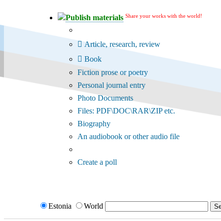
Share your works with the world!
Publish materials
Publication type?
Article, research, review
Book
Fiction prose or poetry
Personal journal entry
Photo Documents
Files: PDF\DOC\RAR\ZIP etc.
Biography
An audiobook or other audio file
Additional options:
Create a poll
Estonia
World