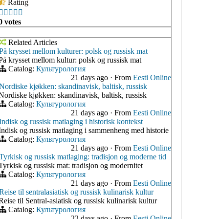
Rating





0 votes
Related Articles
På krysset mellom kulturer: polsk og russisk mat
På krysset mellom kultur: polsk og russisk mat
Catalog:
Культурология
21 days ago
·
From
Eesti Online
Nordiske kjøkken: skandinavisk, baltisk, russisk
Nordiske kjøkken: skandinavisk, baltisk, russisk
Catalog:
Культурология
21 days ago
·
From
Eesti Online
Indisk og russisk matlaging i historisk kontekst
Indisk og russisk matlaging i sammenheng med historie
Catalog:
Культурология
21 days ago
·
From
Eesti Online
Tyrkisk og russisk matlaging: tradisjon og moderne tid
Tyrkisk og russisk mat: tradisjon og modernitet
Catalog:
Культурология
21 days ago
·
From
Eesti Online
Reise til sentralasiatisk og russisk kulinarisk kultur
Reise til Sentral-asiatisk og russisk kulinarisk kultur
Catalog:
Культурология
22 days ago
·
From
Eesti Online