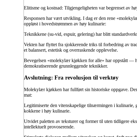
Elitisme og kostnad: Tilgjengeligheten var begrenset av høy
Responsen har vært utvikling. I dag er den rene «molekylære
oppløst i hovedstrømmen av høy kulinarie:
Teknikkene (su-vid, espuir, gelering) har blitt standardverkt
Vekten har flyttet fra sjokkerende triks til forbedring av t
et balansert, estetisk og overraskende opplevelse.
Bevegelsen «molekylær kjøkken for alle» har oppstått — h
demokratiserende grunnleggende teknikker.
Avslutning: Fra revolusjon til verktøy
Molekylær kjøkken har fullført sin historiske oppgave. Den 
mat:
Legitimiserte den vitenskapelige tilnærmingen i kulinarie,
kokkene i høy kulinarie.
Utvidet paletten av teksturer og former til uten tidligere 
intellektuelt provoserende.