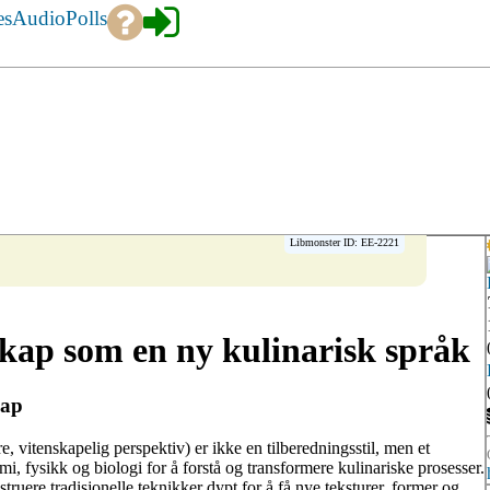
es
Audio
Polls
Libmonster ID: EE-2221
kap som en ny kulinarisk språk
kap
 vitenskapelig perspektiv) er ikke en tilberedningsstil, men et
i, fysikk og biologi for å forstå og transformere kulinariske prosesser.
ruere tradisjonelle teknikker dypt for å få nye teksturer, former og