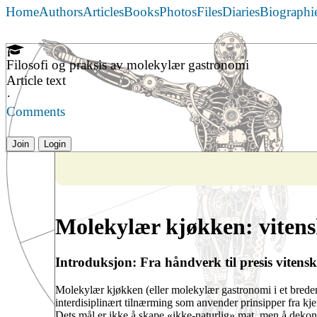
Home
Authors
Articles
Books
Photos
Files
Diaries
Biographi
Filosofi og praksis av molekylær gastronomi
Article text
·
Comments
Join
Login
Molekylær kjøkken: vitens
Introduksjon: Fra håndverk til presis vitens
Molekylær kjøkken (eller molekylær gastronomi i et bredere,
interdisiplinært tilnærming som anvender prinsipper fra kjem
Dets mål er ikke å skape «ikke-naturlig» mat, men å dekonst