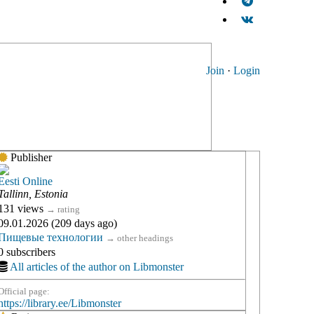
Join
·
Login
Publisher
Eesti Online
Tallinn, Estonia
131 views
→
rating
09.01.2026 (209 days ago)
Пищевые технологии
→
other headings
0 subscribers
All articles of the author on Libmonster
Official page:
https://library.ee/Libmonster