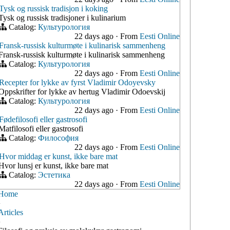
Tysk og russisk tradisjon i koking
Tysk og russisk tradisjoner i kulinarium
Catalog:
Культурология
22 days ago
·
From
Eesti Online
Fransk-russisk kulturmøte i kulinarisk sammenheng
Fransk-russisk kulturmøte i kulinarisk sammenheng
Catalog:
Культурология
22 days ago
·
From
Eesti Online
Recepter for lykke av fyrst Vladimir Odoyevsky
Oppskrifter for lykke av hertug Vladimir Odoevskij
Catalog:
Культурология
22 days ago
·
From
Eesti Online
Fødefilosofi eller gastrosofi
Matfilosofi eller gastrosofi
Catalog:
Философия
22 days ago
·
From
Eesti Online
Hvor middag er kunst, ikke bare mat
Hvor lunsj er kunst, ikke bare mat
Catalog:
Эстетика
22 days ago
·
From
Eesti Online
Home
›
Articles
›