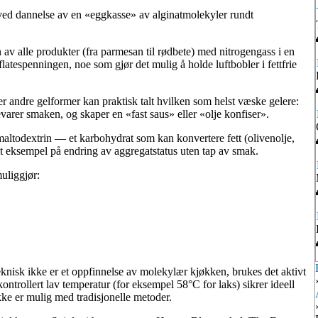
ved dannelse av en «eggkasse» av alginatmolekyler rundt
 av alle produkter (fra parmesan til rødbete) med nitrogengass i en
flatespenningen, noe som gjør det mulig å holde luftbobler i fettfrie
 andre gelformer kan praktisk talt hvilken som helst væske gelere:
evarer smaken, og skaper en «fast saus» eller «olje konfiser».
altodextrin — et karbohydrat som kan konvertere fett (olivenolje,
 et eksempel på endring av aggregatstatus uten tap av smak.
uliggjør:
nisk ikke er et oppfinnelse av molekylær kjøkken, brukes det aktivt
ntrollert lav temperatur (for eksempel 58°C for laks) sikrer ideell
ke er mulig med tradisjonelle metoder.