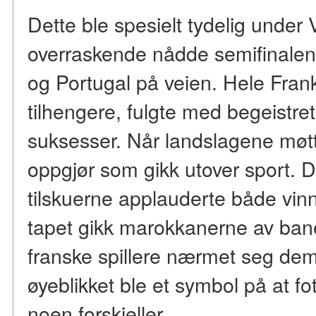
Dette ble spesielt tydelig unde
overraskende nådde semifinalen 
og Portugal på veien. Hele Frankr
tilhengere, fulgte med begeistr
suksesser. Når landslagene møtte
oppgjør som gikk utover sport. De
tilskuerne applauderte både vinn
tapet gikk marokkanerne av ba
franske spillere nærmet seg dem 
øyeblikket ble et symbol på at f
noen forskjeller.