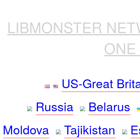
LIBMONSTER NE
ONE 
US-Great Brit
Russia
Belarus
Moldova
Tajikistan
E