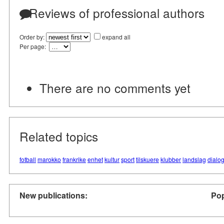
Reviews of professional authors
Order by:
expand all
Per page:
There are no comments yet
Related topics
fotball
marokko
frankrike
enhet
kultur
sport
tilskuere
klubber
landslag
dialo
New publications:
Pop