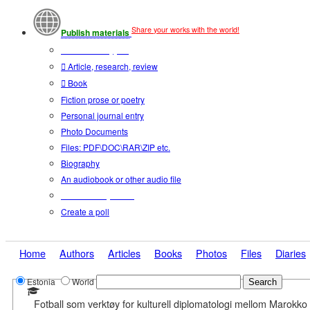
Share your works with the world!
Publish materials
Publication type?
Article, research, review
Book
Fiction prose or poetry
Personal journal entry
Photo Documents
Files: PDF\DOC\RAR\ZIP etc.
Biography
An audiobook or other audio file
Additional options:
Create a poll
Home
Authors
Articles
Books
Photos
Files
Diaries
Estonia
World
Fotball som verktøy for kulturell diplomatologi mellom Marokko