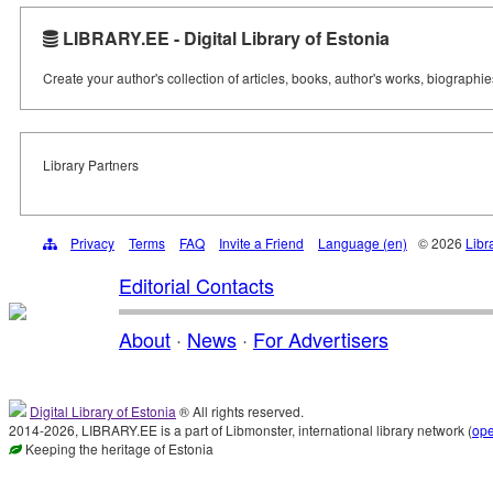
LIBRARY.EE - Digital Library of Estonia
Create your author's collection of articles, books, author's works, biographi
Library Partners
Privacy
Terms
FAQ
Invite a Friend
Language (en)
© 2026
Libr
Editorial Contacts
About
·
News
·
For Advertisers
Digital Library of Estonia
® All rights reserved.
2014-2026, LIBRARY.EE is a part of Libmonster, international library network (
op
Keeping the heritage of Estonia