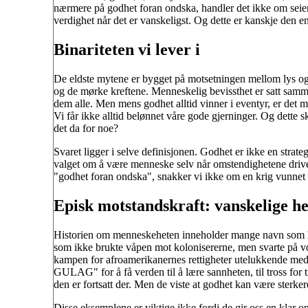
nærmere på godhet foran ondska, handler det ikke om seier 
verdighet når det er vanskeligst. Og dette er kanskje den ene
Binariteten vi lever i
De eldste mytene er bygget på motsetningen mellom lys 
og de mørke kreftene. Menneskelig bevissthet er satt sammen
dem alle. Men mens godhet alltid vinner i eventyr, er det mer
Vi får ikke alltid belønnet våre gode gjerninger. Og dette sk
det da for noe?
Svaret ligger i selve definisjonen. Godhet er ikke en strateg
valget om å være menneske selv når omstendighetene driver 
"godhet foran ondska", snakker vi ikke om en krig vunne
Episk motstandskraft: vanskelige he
Historien om menneskeheten inneholder mange navn som ha
som ikke brukte våpen mot kolonisererne, men svarte på v
kampen for afroamerikanernes rettigheter utelukkende med
GULAG" for å få verden til å lære sannheten, til tross for 
den er fortsatt der. Men de viste at godhet kan være sterkere
Disse eksemplene er viktige ikke fordi de gir oss en klar opp