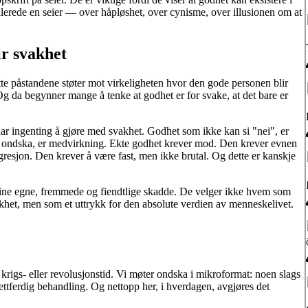
lerede en seier — over håpløshet, over cynisme, over illusionen om at
r svakhet
tte påstandene støter mot virkeligheten hvor den gode personen blir
 Og da begynner mange å tenke at godhet er for svake, at det bare er
 har ingenting å gjøre med svakhet. Godhet som ikke kan si "nei", er
 ondska, er medvirkning. Ekte godhet krever mod. Den krever evnen
aggresjon. Den krever å være fast, men ikke brutal. Og dette er kanskje
: sine egne, fremmede og fiendtlige skadde. De velger ikke hvem som
khet, men som et uttrykk for den absolute verdien av menneskelivet.
 krigs- eller revolusjonstid. Vi møter ondska i mikroformat: noen slags
ettferdig behandling. Og nettopp her, i hverdagen, avgjøres det