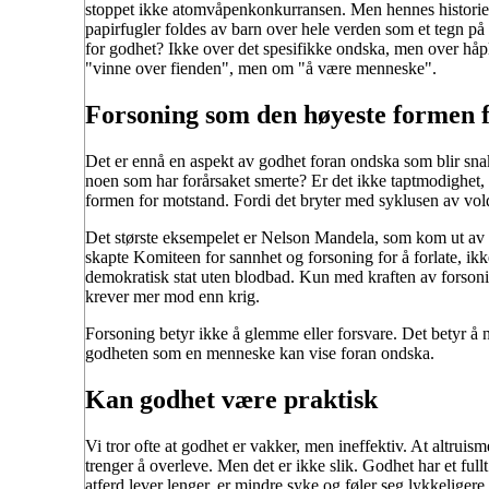
stoppet ikke atomvåpenkonkurransen. Men hennes historie h
papirfugler foldes av barn over hele verden som et tegn på 
for godhet? Ikke over det spesifikke ondska, men over håpl
"vinne over fienden", men om "å være menneske".
Forsoning som den høyeste formen 
Det er ennå en aspekt av godhet foran ondska som blir sn
noen som har forårsaket smerte? Er det ikke taptmodighet, 
formen for motstand. Fordi det bryter med syklusen av vold.
Det største eksempelet er Nelson Mandela, som kom ut av 
skapte Komiteen for sannhet og forsoning for å forlate, ikke
demokratisk stat uten blodbad. Kun med kraften av forsonin
krever mer mod enn krig.
Forsoning betyr ikke å glemme eller forsvare. Det betyr å ne
godheten som en menneske kan vise foran ondska.
Kan godhet være praktisk
Vi tror ofte at godhet er vakker, men ineffektiv. At altruis
trenger å overleve. Men det er ikke slik. Godhet har et full
atferd lever lenger, er mindre syke og føler seg lykkeligere.