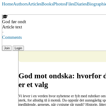
Home
Authors
Articles
Books
Photos
Files
Diaries
Biographi
God før ondt
Article text
·
Comments
Join
Login
God mot ondska: hvorfor de
er et valg
Vi lever i en verden hvor nyhetene er fylt med rubriker om 
sterk, for allsidig til å motstå. Da oppstår det uunngåelig
medlidende, generøs, når cynisme rår rundt? Historie, littera