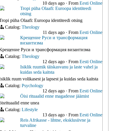
10 days ago
·
From
Eesti Online
Tropi püha Olaafi: Euroopa identiteedi
otsing
Tropi püha Olaafi: Euroopa identiteedi otsing
Catalog:
Theology
11 days ago
·
From
Eesti Online
Крещение Руси и трансформация
византизма
Крещение Руси и трансформация византизма
Catalog:
Theology
12 days ago
·
From
Eesti Online
Isiklik ruumik täiskasvanu ja laste vahel ja
kuidas seda kaitsta
Isiklik ruum volikasest ja lapsest ja kuidas seda kaitsta
Catalog:
Psychology
12 days ago
·
From
Eesti Online
Öisi rituaalid enne magadesse jäämist
öisrituaalid enne unea
Catalog:
Lifestyle
13 days ago
·
From
Eesti Online
Reis Afrikasse - lihtne, eksklusiivne ja
turvaline