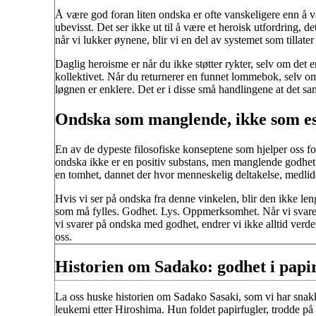
Å være god foran liten ondska er ofte vanskeligere enn å væ
ubevisst. Det ser ikke ut til å være et heroisk utfordring, 
når vi lukker øynene, blir vi en del av systemet som tillate
Daglig heroisme er når du ikke støtter rykter, selv om det er
kollektivet. Når du returnerer en funnet lommebok, selv o
løgnen er enklere. Det er i disse små handlingene at det 
Ondska som manglende, ikke som e
En av de dypeste filosofiske konseptene som hjelper oss f
ondska ikke er en positiv substans, men manglende godhe
en tomhet, dannet der hvor menneskelig deltakelse, medlid
Hvis vi ser på ondska fra denne vinkelen, blir den ikke le
som må fylles. Godhet. Lys. Oppmerksomhet. Når vi svare
vi svarer på ondska med godhet, endrer vi ikke alltid verde
oss.
Historien om Sadako: godhet i papi
La oss huske historien om Sadako Sasaki, som vi har snakke
leukemi etter Hiroshima. Hun foldet papirfugler, trodde p