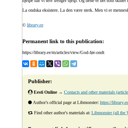
hjelpe når vi selv trenger hjelp. Og dette er det som skiller
La ondska eksistere. La den være sterk. Men vi er menneske
©
library.ee
Permanent link to this publication:
https://library.ee/m/articles/view/God-før-ondt
Publisher:
Eesti Online
→
Contacts and other materials (articles
Author's official page at Libmonster:
https://library.
Find other author's materials at:
Libmonster (all the