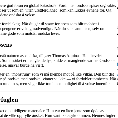
re god foran en global katastrofe. Fordi liten ondska spiser seg sakte,
det ser ut som en "liten urettferdighet" som kan lukkes øynene for. Og
r dette ondska å vokse.
 fordelaktig. Når du går til støtte for noen som blir mobbet i
m pengene er veldig nødvendige. Når du sier sannheten, selv om
samme gode som motstår ondska lever.
ssens
orstå naturen av ondska, tilhører Thomas Aquinas. Han hevdet at
t. Som mørket er manglende lys, kulde er manglende varme. Ondska er
else, ansvar burde ha vært.
nger en "monstrum" som vi må kjempe mot på like vilkår. Den blir det
r på ondska med ondska, vinner vi ikke — vi fordobler tomheten. Når
n rundt oss, men vi gir ikke tomheten mulighet til å vokse innenfor
rfuglen
t om i tidligere materialer. Hun var en liten jente som døde av
å at de ville oppfylle ønsket. Hun vant ikke sykdommen. Hennes fugler