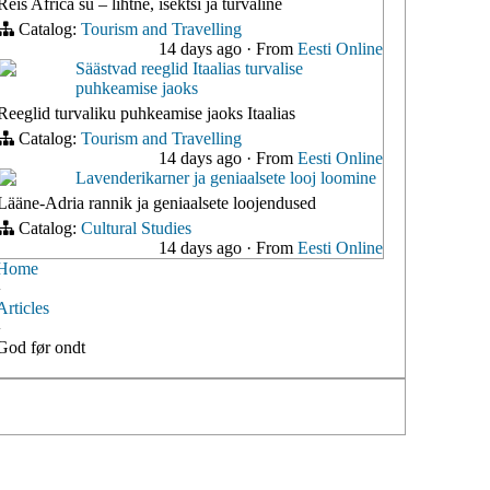
Reis Africa su – lihtne, isektsi ja turvaline
Catalog:
Tourism and Travelling
14 days ago
·
From
Eesti Online
Säästvad reeglid Itaalias turvalise
puhkeamise jaoks
Reeglid turvaliku puhkeamise jaoks Itaalias
Catalog:
Tourism and Travelling
14 days ago
·
From
Eesti Online
Lavenderikarner ja geniaalsete looj loomine
Lääne-Adria rannik ja geniaalsete loojendused
Catalog:
Cultural Studies
14 days ago
·
From
Eesti Online
Home
›
Articles
›
God før ondt