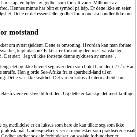
ar skapt en bølge av godhet som fortsatt varer. Millioner av
fred. Hennes minne har blitt et symbol på håp. Er dette ikke en seier
øshet. Dette er det essensielle: godhet foran ondska handler ikke om
for motstand
akket om svært sjeldent. Dette er omsoning. Hvordan kan man forlate
svakhet, kapitulasjon? Faktisk er forsoning den mest vanskelige
 Det sier: "Jeg vil ikke fortsette denne syklusen av smerte".
fengselet og ikke hevnet seg over dem som holdt ham der i 27 år. Han
 straffe. Han gjorde Sør-Afrika fra et apartheid-land til en
g. Dette var ikke svakhet. Det var en kolossal intern arbeid som
kte å være en slave til fortiden. Og dette er kanskje det mest kraftige
me og medlidelse er en luksus som bare de kan tillate seg som ikke
t praktisk mål. Undersøkelser viser at mennesker som praktiserer sosialt
 Godhet styrker sosiale forbindelser, og sosiale forbindelser er