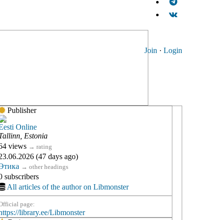
Join
·
Login
Publisher
Eesti Online
Tallinn, Estonia
64 views
→
rating
23.06.2026 (47 days ago)
Этика
→
other headings
0 subscribers
All articles of the author on Libmonster
Official page:
https://library.ee/Libmonster