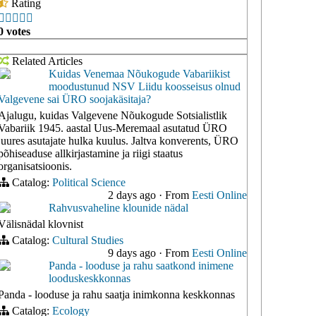
Rating





0 votes
Related Articles
Kuidas Venemaa Nõukogude Vabariikist
moodustunud NSV Liidu koosseisus olnud
Valgevene sai ÜRO soojakäsitaja?
Ajalugu, kuidas Valgevene Nõukogude Sotsialistlik
Vabariik 1945. aastal Uus-Meremaal asutatud ÜRO
juures asutajate hulka kuulus. Jaltva konverents, ÜRO
põhiseaduse allkirjastamine ja riigi staatus
organisatsioonis.
Catalog:
Political Science
2 days ago
·
From
Eesti Online
Rahvusvaheline klounide nädal
Välisnädal klovnist
Catalog:
Cultural Studies
9 days ago
·
From
Eesti Online
Panda - looduse ja rahu saatkond inimene
looduskeskkonnas
Panda - looduse ja rahu saatja inimkonna keskkonnas
Catalog:
Ecology