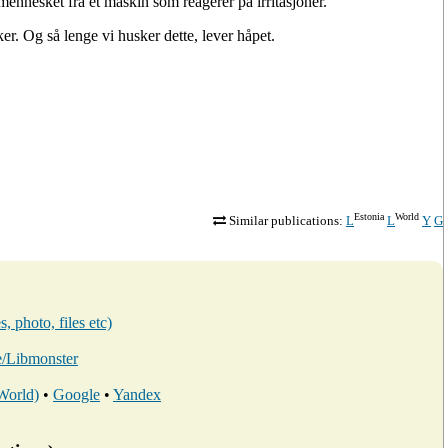
 mennesket fra et maskin som reagerer på irritasjoner.
r. Og så lenge vi husker dette, lever håpet.
Estonia
World
Similar publications:
L
L
Y
G
, photo, files etc)
ee/Libmonster
 World)
•
Google
•
Yandex