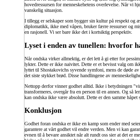
hovedressursen for menneskehetens overlevelse. Når vi hjelp
vanskelig situasjon.
I tillegg er selskaper som bygger sin kultur på respekt og 
diplomatikk, ikke med våpen, bruker færre ressurser og mi
en rasjonell. Vi ser bare ikke det i kortsiktig perspektiv.
Lyset i enden av tunellen: hvorfor h
Når ondska virker allmektig, er det lett å gi etter for pes
lykter. Dette er ikke naivitet. Dette er et bevisst valg om 
lyttet til Shostakovichs syvende symfoni, mens de døde av s
det siste stykket brød. Disse handlingene av menneskelighe
Nettopp derfor vinner godhet alltid. Ikke i betydningen "v
transformeres, overgår fra en person til en annen. Og så le
kan ondska ikke være absolutt. Dette er den samme håpet s
Konklusjon
Godhet foran ondska er ikke en kamp som ender med seier f
garantere at vårt godhet vil endre verden. Men vi kan garant
evnen til å bevare ansiktet når alt rundt oss sier at det er me