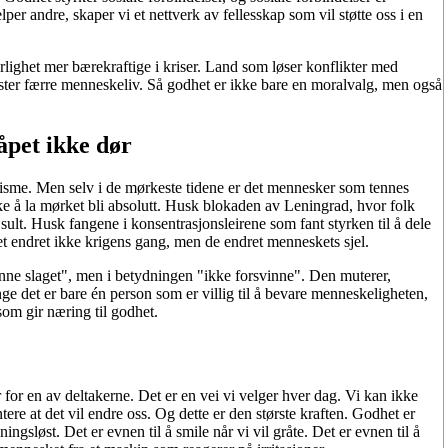
er andre, skaper vi et nettverk av fellesskap som vil støtte oss i en
ærlighet mer bærekraftige i kriser. Land som løser konflikter med
ster færre menneskeliv. Så godhet er ikke bare en moralvalg, men også
åpet ikke dør
simisme. Men selv i de mørkeste tidene er det mennesker som tennes
ikke å la mørket bli absolutt. Husk blokaden av Leningrad, hvor folk
ult. Husk fangene i konsentrasjonsleirene som fant styrken til å dele
t endret ikke krigens gang, men de endret menneskets sjel.
inne slaget", men i betydningen "ikke forsvinne". Den muterer,
nge det er bare én person som er villig til å bevare menneskeligheten,
om gir næring til godhet.
or en av deltakerne. Det er en vei vi velger hver dag. Vi kan ikke
ere at det vil endre oss. Og dette er den største kraften. Godhet er
ningsløst. Det er evnen til å smile når vi vil gråte. Det er evnen til å