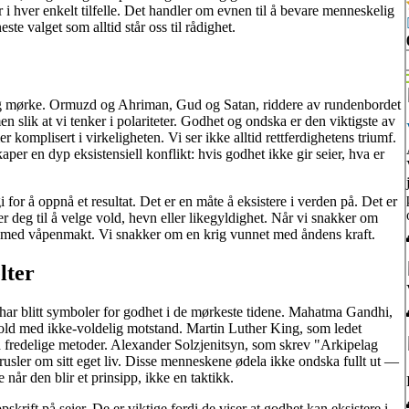
i hver enkelt tilfelle. Det handler om evnen til å bevare menneskelig
ste valget som alltid står oss til rådighet.
og mørke. Ormuzd og Ahriman, Gud og Satan, riddere av rundenbordet
 slik at vi tenker i polariteter. Godhet og ondska er den viktigste av
 komplisert i virkeligheten. Vi ser ikke alltid rettferdighetens triumf.
aper en dyp eksistensiell konflikt: hvis godhet ikke gir seier, hva er
i for å oppnå et resultat. Det er en måte å eksistere i verden på. Det er
deg til å velge vold, hevn eller likegyldighet. Når vi snakker om
t med våpenmakt. Vi snakker om en krig vunnet med åndens kraft.
lter
r blitt symboler for godhet i de mørkeste tidene. Mahatma Gandhi,
old med ikke-voldelig motstand. Martin Luther King, som ledet
 fredelige metoder. Alexander Solzjenitsyn, som skrev "Arkipelag
trusler om sitt eget liv. Disse menneskene ødela ikke ondska fullt ut —
 når den blir et prinsipp, ikke en taktikk.
skrift på seier. De er viktige fordi de viser at godhet kan eksistere i