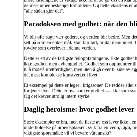
de mest umenneskelige forholdene. Og dette eksistens er al
"alle sådan gjør det".
Paradoksen med godhet: når den bli
Vi blir ofte sagt: vær godere, og verden blir bedre. Men de
sett på som en enkel mål. Han blir lurt, brukt, manipulert.
rovdyr som overlever i denne verden.
Dette er ett av de farligste feiloppfatningene. Ekte godhet
ikke godhet, men avhengighet. Godhet som oppmuntrer til
til å motstå urettferdighet, men uten å gå over til side av 
det mest komplekse kunstverket i livet.
Et eksempel på dette er leger i krigssoner. De redder alle
fortjener livet. Dette er hva som er godhet — ikke som sva
Og det krever utrolig intern styrke.
Daglig heroisme: hvor godhet lever
Store eksempler er bra, men de fleste av oss lever ikke i en
underholdelse på arbeidsplassen, svik fra en venn, løgn, ur
viktigste spørsmålet: vil vi bevare vårt ansikt?