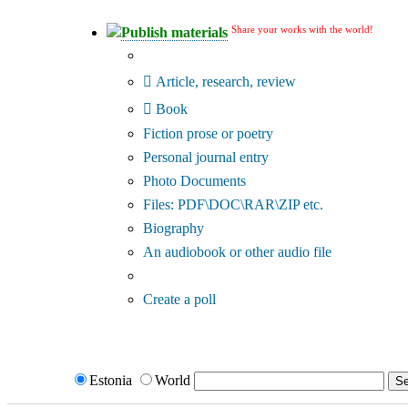
Share your works with the world!
Publish materials
Publication type?
Article, research, review
Book
Fiction prose or poetry
Personal journal entry
Photo Documents
Files: PDF\DOC\RAR\ZIP etc.
Biography
An audiobook or other audio file
Additional options:
Create a poll
Estonia
World