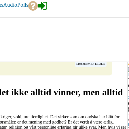
es
Audio
Polls
Libmonster ID: EE-3130
t ikke alltid vinner, men alltid
kriger, vold, urettferdighet. Det virker som om ondska har blitt for
 spørsmålet: er det mening med godhet? Er det verdt å være ærlig,
tur, religion og vårt personlige erfaring gir ulike svar. Men hvis vi ser